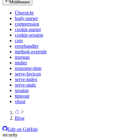
Middleware
Übersicht
body-parser
compression
cookie-parser
cookie-session
cors
errorhandler
method-override
morgan
multer
response-time
serve-favicon
serve-index
serve-static
session
timeout
vhost
Blog
Edit on GitHub
security