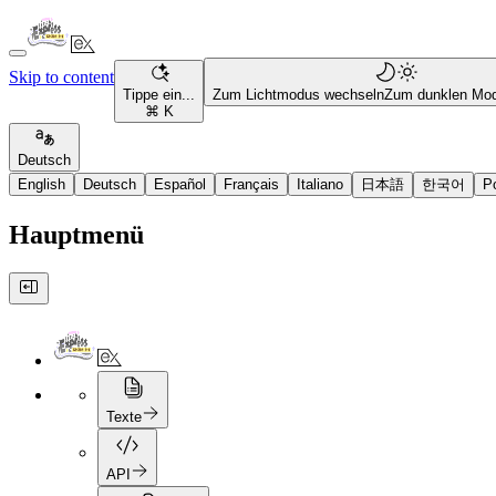
Skip to content
Tippe ein...
Zum Lichtmodus wechseln
Zum dunklen Mo
⌘ K
Deutsch
English
Deutsch
Español
Français
Italiano
日本語
한국어
P
Hauptmenü
Texte
API