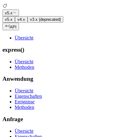
v5.x
v5.x
v4.x
v3.x (deprecated)
API
Übersicht
express()
Übersicht
Methoden
Anwendung
Übersicht
Eigenschaften
Ereignisse
Methoden
Anfrage
Übersicht
Eigenschaften