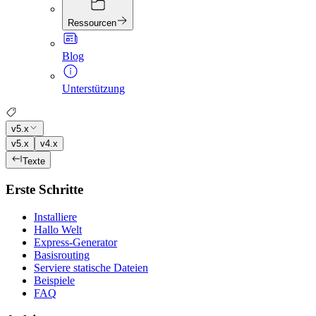
Ressourcen
Blog
Unterstützung
v5.x
v5.x
v4.x
Texte
Erste Schritte
Installiere
Hallo Welt
Express-Generator
Basisrouting
Serviere statische Dateien
Beispiele
FAQ