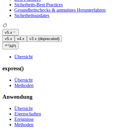
Sicherheits-Best Practices
Gesundheitschecks & anmutiges Herunterfahren
Sicherheitsupdates
v5.x
v5.x
v4.x
v3.x (deprecated)
API
Übersicht
express()
Übersicht
Methoden
Anwendung
Übersicht
Eigenschaften
Ereignisse
Methoden