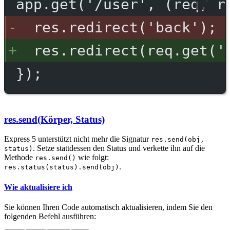
app.get('/user', (req, r
res.redirect('back');
res.redirect(req.get('
});
res.send(Körper, Status)
Express 5 unterstützt nicht mehr die Signatur
res.send(obj,
. Setze stattdessen den Status und verkette ihn auf die
status)
Methode
wie folgt:
res.send()
.
res.status(status).send(obj)
Wie aktualisiere ich
Sie können Ihren Code automatisch aktualisieren, indem Sie den
folgenden Befehl ausführen: