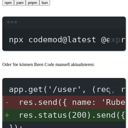
npm
yarn
pnpm
bun
Terminal window
npx
codemod@latest
@expr
Oder Sie können Ihren Code manuell aktualisieren:
app.get('/user', (req, r
res.send({ name: 'Rube
res.status(200).send({
});