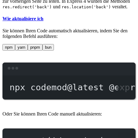
zur vorherigen Seite zu leiten. In Express 4 wurden die Methoden
und
veraltet.
res.redirect('back')
res.location('back')
Wie aktualisiere ich
Sie können Ihren Code automatisch aktualisieren, indem Sie den
folgenden Befehl ausführen:
npm
yarn
pnpm
bun
Terminal window
npx
codemod@latest
@expr
Oder Sie können Ihren Code manuell aktualisieren: