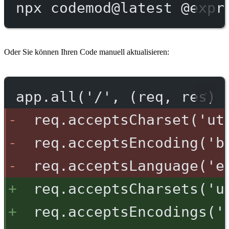
npx
codemod@latest
@expr
Oder Sie können Ihren Code manuell aktualisieren:
app.all('/', (req, res) 
req.acceptsCharset('ut
req.acceptsEncoding('b
req.acceptsLanguage('e
req.acceptsCharsets('u
req.acceptsEncodings('