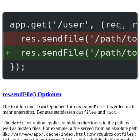
app.get('/user', (req, r
res.sendfile('/path/to
res.sendFile('/path/to
});
res.sendFile() Optionen
Die
und
Optionen für
werden nicht
hidden
from
res.sendFile()
mehr unterstützt. Benutze stattdessen
und
.
dotfiles
root
The
option applies to hidden directories in the path as
dotfiles
well as hidden files. For example, a file served from an absolute path
like
now requires
/var/www/app/.cache/index.html
dotfiles:
, even though
is not a dotfile. In Express 4 a
'allow'
index.html