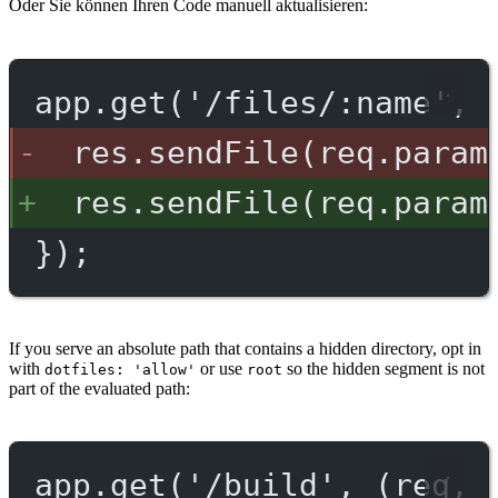
Oder Sie können Ihren Code manuell aktualisieren:
app.get('/files/:name', 
res.sendFile(req.param
res.sendFile(req.param
});
If you serve an absolute path that contains a hidden directory, opt in
with
or use
so the hidden segment is not
dotfiles: 'allow'
root
part of the evaluated path:
app.get('/build', (req, 