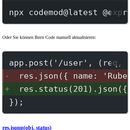
npx
codemod@latest
@expr
Oder Sie können Ihren Code manuell aktualisieren:
app.post('/user', (req, 
res.json({ name: 'Rube
res.status(201).json({
});
res.jsonp(obj, status)