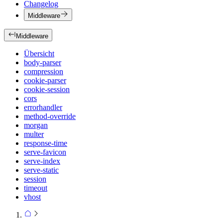
Changelog
Middleware
Middleware
Übersicht
body-parser
compression
cookie-parser
cookie-session
cors
errorhandler
method-override
morgan
multer
response-time
serve-favicon
serve-index
serve-static
session
timeout
vhost