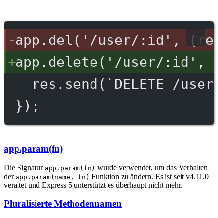
app.del('/user/:id', (re
app.delete('/user/:id', 
res.send(`DELETE /user
});
app.param(fn)
Die Signatur
wurde verwendet, um das Verhalten
app.param(fn)
der
Funktion zu ändern. Es ist seit v4.11.0
app.param(name, fn)
veraltet und Express 5 unterstützt es überhaupt nicht mehr.
Pluralisierte Methodennamen