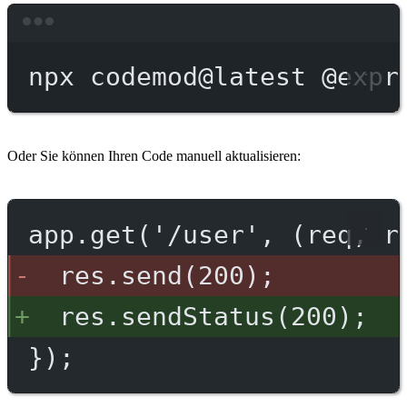
Terminal window
npx
codemod@latest
@expr
Oder Sie können Ihren Code manuell aktualisieren:
app.get('/user', (req, r
res.send(200);
res.sendStatus(200);
});