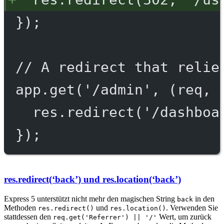
});
// A redirect that relie
app.get('/admin', (req, 
res.redirect('/dashboa
});
res.redirect(‘back’) und res.location(‘back’)
Express 5 unterstützt nicht mehr den magischen String
in den
back
Methoden
und
. Verwenden Sie
res.redirect()
res.location()
stattdessen den
Wert, um zurück
req.get('Referrer') || '/'