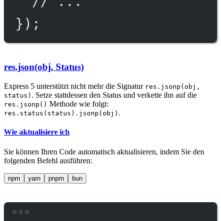
// ...
});
res.json(obj, Status)
Express 5 unterstützt nicht mehr die Signatur
res.jsonp(obj,
. Setze stattdessen den Status und verkette ihn auf die
status)
Methode wie folgt:
res.jsonp()
.
res.status(status).jsonp(obj)
Wie aktualisiere ich
Sie können Ihren Code automatisch aktualisieren, indem Sie den
folgenden Befehl ausführen:
npm
yarn
pnpm
bun
Terminal window