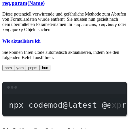
req.param(Name)
Diese potenziell verwirrende und gefährliche Methode zum Abrufen
von Formulardaten wurde entfernt. Sie müssen nun gezielt nach
dem übermittelten Parameternamen im
,
oder
req.params
req.body
Objekt suchen.
req.query
Wie aktualisiere ich
Sie können Ihren Code automatisch aktualisieren, indem Sie den
folgenden Befehl ausführen:
npm
yarn
pnpm
bun
Terminal window
npx
codemod@latest
@expr