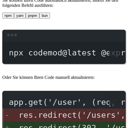
Sie können Ihren Code automatisch aktualisieren, indem Sie den
folgenden Befehl ausführen:
npm
yarn
pnpm
bun
Terminal window
npx
codemod@latest
@expr
Oder Sie können Ihren Code manuell aktualisieren:
app.get('/user', (req, r
res.redirect('/users',
res.redirect(302, '/us