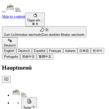
Skip to content
Tippe ein...
⌘ K
Zum Lichtmodus wechseln
Zum dunklen Modus wechseln
Deutsch
English
Deutsch
Español
Français
Italiano
日本語
한국어
Português
简体中文
繁體中文
Hauptmenü
Texte