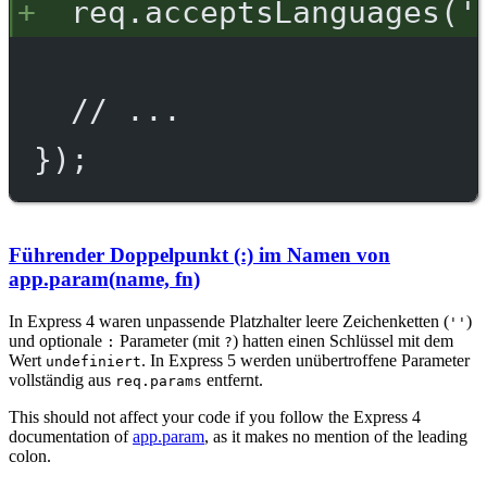
req.acceptsLanguages('
// ...
});
Führender Doppelpunkt (:) im Namen von
app.param(name, fn)
In Express 4 waren unpassende Platzhalter leere Zeichenketten (
)
''
und optionale
Parameter (mit
) hatten einen Schlüssel mit dem
:
?
Wert
. In Express 5 werden unübertroffene Parameter
undefiniert
vollständig aus
entfernt.
req.params
This should not affect your code if you follow the Express 4
documentation of
app.param
, as it makes no mention of the leading
colon.