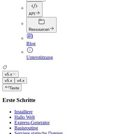
API
Ressourcen
Blog
Unterstützung
v5.x
v5.x
v4.x
Texte
Erste Schritte
Installiere
Hallo Welt
Express-Generator
Basisrouting
Serviere statische Dateien