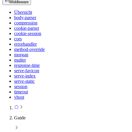
Middleware
Übersicht
body-parser
compression
cookie-parser
cookie-session
cors
errorhandler
method-override
morgan
multer
response-time
serve-favicon
serve-index
serve-static
session
timeout
vhost
Guide