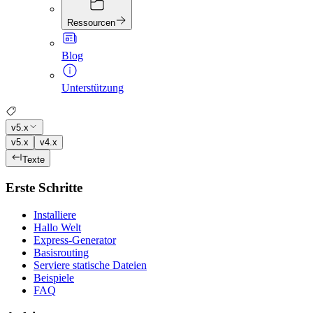
Ressourcen
Blog
Unterstützung
v5.x
v5.x
v4.x
Texte
Erste Schritte
Installiere
Hallo Welt
Express-Generator
Basisrouting
Serviere statische Dateien
Beispiele
FAQ