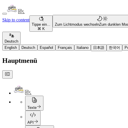
Skip to content
Tippe ein...
Zum Lichtmodus wechseln
Zum dunklen Mo
⌘ K
Deutsch
English
Deutsch
Español
Français
Italiano
日本語
한국어
P
Hauptmenü
Texte
API