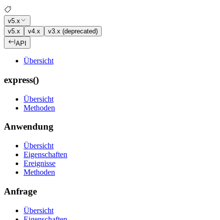
v5.x
v5.x
v4.x
v3.x (deprecated)
API
Übersicht
express()
Übersicht
Methoden
Anwendung
Übersicht
Eigenschaften
Ereignisse
Methoden
Anfrage
Übersicht
Eigenschaften