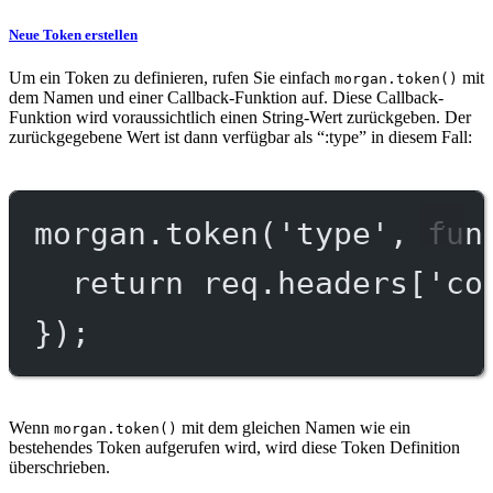
Neue Token erstellen
Um ein Token zu definieren, rufen Sie einfach
mit
morgan.token()
dem Namen und einer Callback-Funktion auf. Diese Callback-
Funktion wird voraussichtlich einen String-Wert zurückgeben. Der
zurückgegebene Wert ist dann verfügbar als “:type” in diesem Fall:
morgan.
token
(
'type'
, 
fun
return
 req.headers[
'co
});
Wenn
mit dem gleichen Namen wie ein
morgan.token()
bestehendes Token aufgerufen wird, wird diese Token Definition
überschrieben.