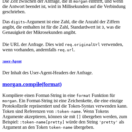
Die Zeit zwischen der Anfrage, die in
eintrifft, und wenn
morgan
die Antwort beendet ist, wird in Millisekunden auf die Verbindung
geschrieben.
Das
-Argument ist eine Zahl, die die Anzahl der Ziffern
digits
angibt, die enthalten ist für die Zahl, Standardwert ist
, was die
3
Genauigkeit der Mikrosekunden angibt.
Die URL der Anfrage. Dies wird
verwenden,
req.originalUrl
wenn vorhanden, andernfalls
.
req.url
:user-Agent
Der Inhalt des User-Agent-Headers der Anfrage.
morgan.compile(format)
Kompiliere einen Format-String in eine
Funktion für
format
. Ein Format-String ist eine Zeichenkette, die eine einzige
morgan
Protokollzeile repräsentiert und die Token-Syntax verwenden kann.
Token sind Referenzen von
. Wenn Tokens
:token-name
Argumente akzeptieren, können sie mit
übergeben werden, zum
[]
Beispiel:
würde den String
als
:token-name[pretty]
'pretty'
Argument an den Token
übergeben.
token-name