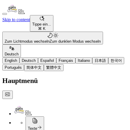
Skip to content
Tippe ein...
⌘ K
Zum Lichtmodus wechseln
Zum dunklen Modus wechseln
Deutsch
English
Deutsch
Español
Français
Italiano
日本語
한국어
Português
简体中文
繁體中文
Hauptmenü
Texte