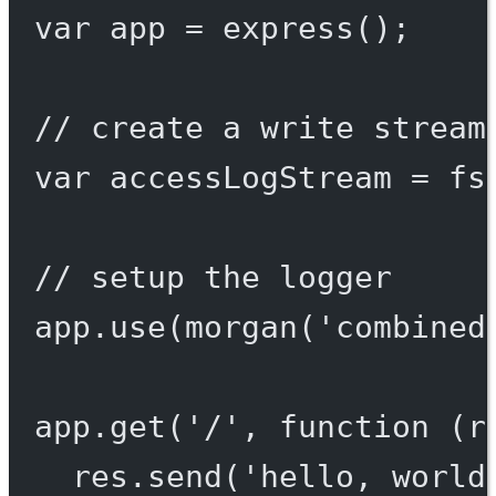
var
 app 
=
express
();
// create a write stream
var
 accessLogStream 
=
 fs
// setup the logger
app.
use
(
morgan
(
'combined
app.
get
(
'/'
, 
function
 (
r
res.
send
(
'hello, world