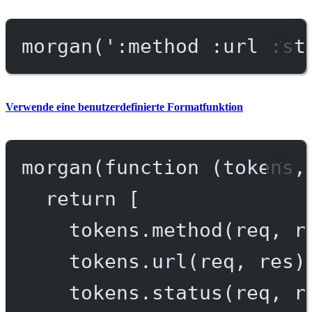
morgan
(
':method :url :st
Verwende eine benutzerdefinierte Formatfunktion
morgan
(
function
 (
tokens
,
return
 [
tokens.
method
(req, r
tokens.
url
(req, res)
tokens.
status
(req, r