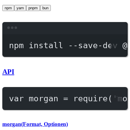
npm
yarn
pnpm
bun
Terminal window
npm
install
--save-dev
@
API
var
 morgan 
=
require
(
'mo
morgan(Format, Optionen)