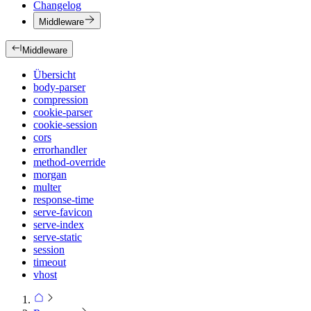
Changelog
Middleware
Middleware
Übersicht
body-parser
compression
cookie-parser
cookie-session
cors
errorhandler
method-override
morgan
multer
response-time
serve-favicon
serve-index
serve-static
session
timeout
vhost