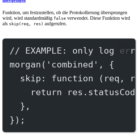
überspringen
Funktion, um festzustellen, ob die Protokollierung übersprungen
wird, wird standardmäßig
verwendet. Diese Funktion wird
false
als
aufgerufen.
skip(req, res)
// EXAMPLE: only log err
morgan
(
'combined'
, {
skip
: 
function
 (
req
, 
r
return
 res.statusCod
},
});