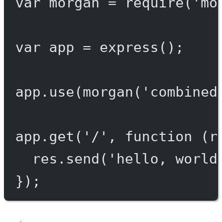
var
 morgan 
=
require
(
'mo
var
 app 
=
express
();
app.
use
(
morgan
(
'combined
app.
get
(
'/'
, 
function
 (
r
res.
send
(
'hello, world
});