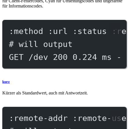
für Client-Fehlercodes, Cyan für Umleitungscodes und ungefärbte
für Informationscodes.
:method :url :status :re
# will output
GET /dev 200 0.224 ms - 
kurz
Kürzer als Standardwert, auch mit Antwortzeit.
:remote-addr :remote-use