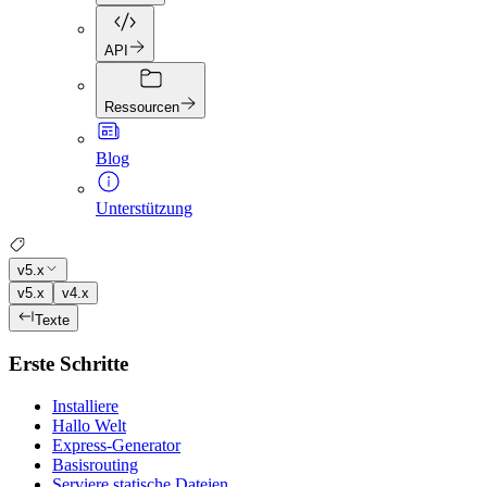
API
Ressourcen
Blog
Unterstützung
v5.x
v5.x
v4.x
Texte
Erste Schritte
Installiere
Hallo Welt
Express-Generator
Basisrouting
Serviere statische Dateien