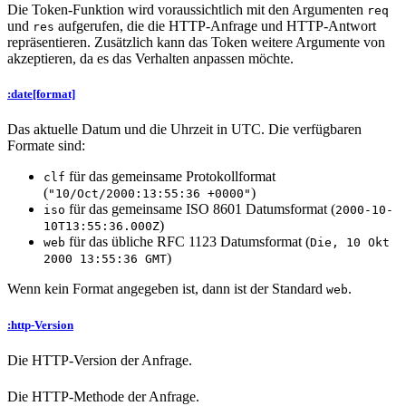
Die Token-Funktion wird voraussichtlich mit den Argumenten
req
und
aufgerufen, die die HTTP-Anfrage und HTTP-Antwort
res
repräsentieren. Zusätzlich kann das Token weitere Argumente von
akzeptieren, da es das Verhalten anpassen möchte.
:date[format]
Das aktuelle Datum und die Uhrzeit in UTC. Die verfügbaren
Formate sind:
für das gemeinsame Protokollformat
clf
(
)
"10/Oct/2000:13:55:36 +0000"
für das gemeinsame ISO 8601 Datumsformat (
iso
2000-10-
)
10T13:55:36.000Z
für das übliche RFC 1123 Datumsformat (
web
Die, 10 Okt
)
2000 13:55:36 GMT
Wenn kein Format angegeben ist, dann ist der Standard
.
web
:http-Version
Die HTTP-Version der Anfrage.
Die HTTP-Methode der Anfrage.