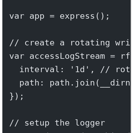
var
 app 
=
express
();
// create a rotating wri
var
 accessLogStream 
=
 rf
interval: 
'1d'
, 
// rot
path: path.
join
(__dirn
});
// setup the logger