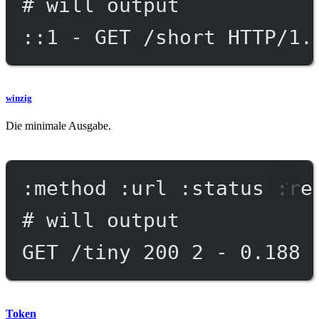
# will output
::1 - GET /short HTTP/1.
winzig
Die minimale Ausgabe.
:method :url :status :re
# will output
GET /tiny 200 2 - 0.188 
Token