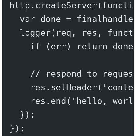
http.
createServer
(
functi
var
 done 
=
finalhandle
logger
(req, res, 
funct
if
 (err) 
return
done
// respond to reques
res.
setHeader
(
'conte
res.
end
(
'hello, worl
});
});