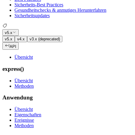
Sicherheits-Best Practices
Gesundheitschecks & anmutiges Herunterfahren
Sicherheitsupdates
v5.x
v5.x
v4.x
v3.x (deprecated)
API
Übersicht
express()
Übersicht
Methoden
Anwendung
Übersicht
Eigenschaften
Ereignisse
Methoden