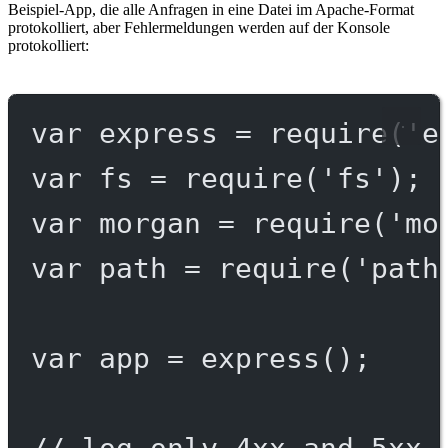
Beispiel-App, die alle Anfragen in eine Datei im Apache-Format
protokolliert, aber Fehlermeldungen werden auf der Konsole
protokolliert:
var
 express 
=
require
(
'e
var
 fs 
=
require
(
'fs'
);
var
 morgan 
=
require
(
'mo
var
 path 
=
require
(
'path
var
 app 
=
express
();
// log only 4xx and 5xx 