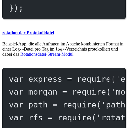
});
rotation der Protokolldatei
Beispiel-App, die alle Anfragen im Apache kombinierten Format in
einer Log- -Datei pro Tag im
-Verzeichnis protokolliert und
log/
dabei das
Rotationsdatei-Stream-Modul
.
var
 express 
=
require
(
'e
var
 morgan 
=
require
(
'mo
var
 path 
=
require
(
'path
var
 rfs 
=
require
(
'rotat