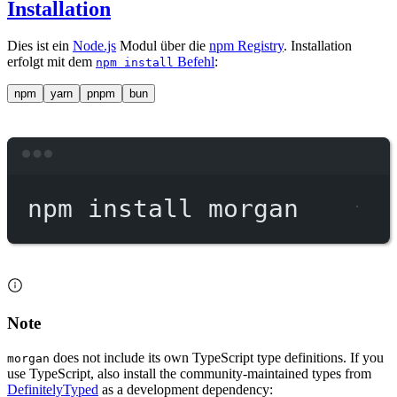
Installation
Dies ist ein
Node.js
Modul über die
npm Registry
. Installation
erfolgt mit dem
Befehl
:
npm install
npm
yarn
pnpm
bun
Terminal window
npm
install
morgan
Note
does not include its own TypeScript type definitions. If you
morgan
use TypeScript, also install the community-maintained types from
DefinitelyTyped
as a development dependency: