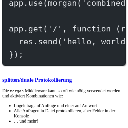
app.
use
(
morgan
(
'combined
app.
get
(
'/'
, 
function
 (
r
res.
send
(
'hello, world
});
splitten/duale Protokollierung
Die
Middleware kann so oft wie nötig verwendet werden
morgan
und aktiviert Kombinationen wie:
Logeintrag auf Anfrage und einer auf Antwort
Alle Anfragen in Datei protokollieren, aber Fehler in der
Konsole
… und mehr!