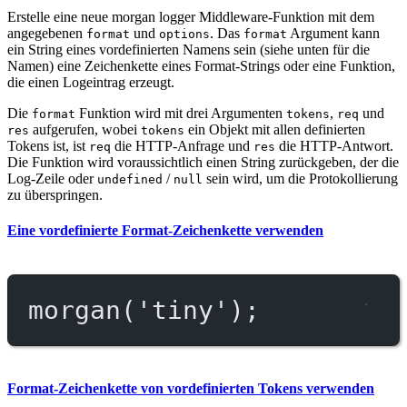
Erstelle eine neue morgan logger Middleware-Funktion mit dem
angegebenen
und
. Das
Argument kann
format
options
format
ein String eines vordefinierten Namens sein (siehe unten für die
Namen) eine Zeichenkette eines Format-Strings oder eine Funktion,
die einen Logeintrag erzeugt.
Die
Funktion wird mit drei Argumenten
,
und
format
tokens
req
aufgerufen, wobei
ein Objekt mit allen definierten
res
tokens
Tokens ist, ist
die HTTP-Anfrage und
die HTTP-Antwort.
req
res
Die Funktion wird voraussichtlich einen String zurückgeben, der die
Log-Zeile oder
/
sein wird, um die Protokollierung
undefined
null
zu überspringen.
Eine vordefinierte Format-Zeichenkette verwenden
morgan
(
'tiny'
);
Format-Zeichenkette von vordefinierten Tokens verwenden