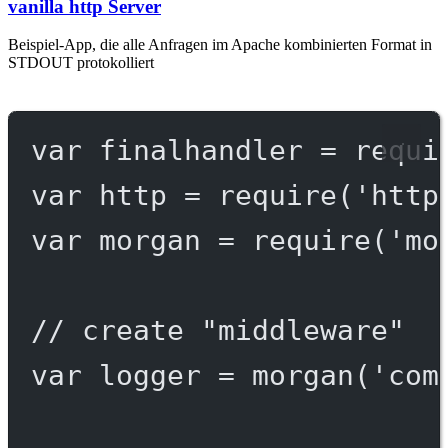
vanilla http Server
Beispiel-App, die alle Anfragen im Apache kombinierten Format in
STDOUT protokolliert
var
 finalhandler 
=
requi
var
 http 
=
require
(
'http
var
 morgan 
=
require
(
'mo
// create "middleware"
var
 logger 
=
morgan
(
'com