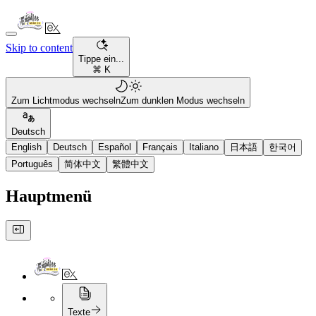
Skip to content
Tippe ein...
⌘ K
Zum Lichtmodus wechseln
Zum dunklen Modus wechseln
Deutsch
English
Deutsch
Español
Français
Italiano
日本語
한국어
Português
简体中文
繁體中文
Hauptmenü
Texte