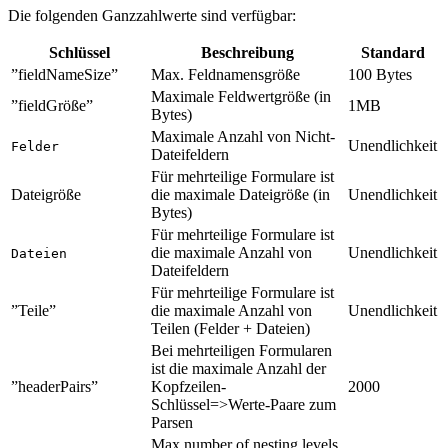
Die folgenden Ganzzahlwerte sind verfügbar:
Schlüssel
Beschreibung
Standard
”fieldNameSize”
Max. Feldnamensgröße
100 Bytes
Maximale Feldwertgröße (in
”fieldGröße”
1MB
Bytes)
Maximale Anzahl von Nicht-
Unendlichkeit
Felder
Dateifeldern
Für mehrteilige Formulare ist
Dateigröße
die maximale Dateigröße (in
Unendlichkeit
Bytes)
Für mehrteilige Formulare ist
die maximale Anzahl von
Unendlichkeit
Dateien
Dateifeldern
Für mehrteilige Formulare ist
”Teile”
die maximale Anzahl von
Unendlichkeit
Teilen (Felder + Dateien)
Bei mehrteiligen Formularen
ist die maximale Anzahl der
”headerPairs”
Kopfzeilen-
2000
Schlüssel=>Werte-Paare zum
Parsen
Max number of nesting levels