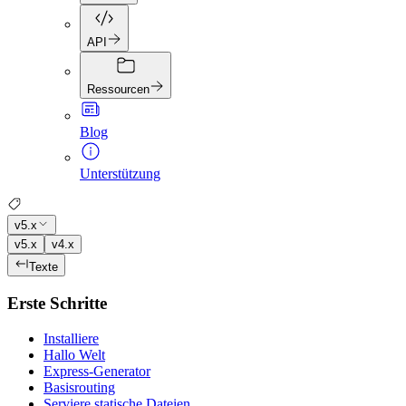
API
Ressourcen
Blog
Unterstützung
v5.x
v5.x
v4.x
Texte
Erste Schritte
Installiere
Hallo Welt
Express-Generator
Basisrouting
Serviere statische Dateien