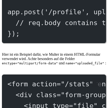
app.
post
(
'/profile'
, upl
// req.body contains t
});
Hier ist ein Beispiel dafür, wie Multer in einem HTML-Formular
verwendet wird. Achte besonders auf die Felder
und
:
enctype="multipart/form-data"
name="uploaded_file"
<
form
action
=
"/stats"
en
<
div
class
=
"form-group
<
input
type
=
"file"
c