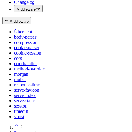
Changelog
Middleware
Middleware
Übersicht
body-parser
compression
cookie-parser
cookie-session
cors
errorhandler
method-override
morgan
multer
response-time
serve-favicon
serve-index
serve-static
session
timeout
vhost