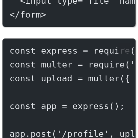
<
input
type
=
"file"
nam
</
form
>
const
express
=
require
(
const
multer
=
require
(
'
const
upload
=
multer
({ 
const
app
=
express
();
app.
post
(
'/profile'
, upl