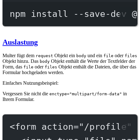
npm
install
--save-dev
@
Auslastung
Multer fügt dem
Objekt ein
und ein
oder
request
body
file
files
Objekt hinzu. Das
Objekt enthält die Werte der Textfelder der
body
Form, das
oder
Objekt enthält die Dateien, die über das
file
files
Formular hochgeladen werden.
Einfaches Nutzungsbeispiel:
Vergessen Sie nicht die
in
enctype="multipart/form-data"
Ihrem Formular.
<
form
action
=
"/profile"