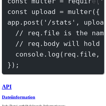
const
multer
=
require
(
'
const
upload
=
multer
({ 
app.
post
(
'/stats'
, uploa
// req.file is the nam
// req.body will hold 
console.
log
(req.file, 
});
API
Dateiinformation