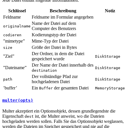
Jede Datei enthält folgende Informationen:
Schlüssel
Beschreibung
Notiz
Feldname
Feldname im Formular angegeben
Name der Datei auf dem
originalname
Computer des Benutzers
Kodierungstyp der Datei
codieren
”mimetype”
Mime-Typ der Datei
Größe der Datei in Bytes
size
Der Ordner, in dem die Datei
”Ziel”
DiskStorage
gespeichert wurde
Der Name der Datei innerhalb des
”Dateiname”
DiskStorage
destination
Der vollständige Pfad zur
path
DiskStorage
hochgeladenen Datei
’buffer’
Ein
der gesamten Datei
Buffer
MemoryStorage
multer(opts)
Multer akzeptiert ein Optionsobjekt, dessen grundlegendste die
Eigenschaft
ist, die Multer anweist, wo die Dateien
dest
hochgeladen werden sollen. Falls Sie das Optionsobjekt weglassen,
werden die Dateien im Speicher gespeichert und nie auf die