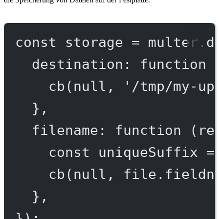
const
storage
=
 multer.
d
destination
: 
function
 
cb
(
null
, 
'/tmp/my-up
},
filename
: 
function
 (
re
const
uniqueSuffix
=
cb
(
null
, file.fieldn
},
});