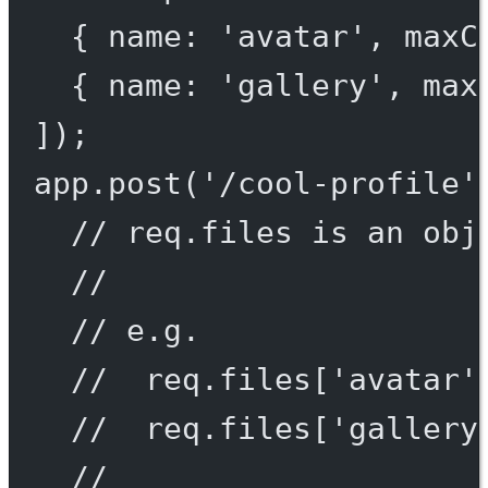
{ name: 
'avatar'
, maxC
{ name: 
'gallery'
, max
]);
app.
post
(
'/cool-profile'
// req.files is an obj
//
// e.g.
//  req.files['avatar'
//  req.files['gallery
//