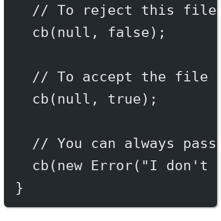
// To reject this file
cb
(
null
, 
false
);
// To accept the file 
cb
(
null
, 
true
);
// You can always pass
cb
(
new
Error
(
"I don't 
}