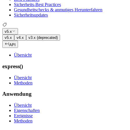
Sicherheits-Best Practices
Gesundheitschecks & anmutiges Herunterfahren
Sicherheitsupdates
v5.x
v5.x
v4.x
v3.x (deprecated)
API
Übersicht
express()
Übersicht
Methoden
Anwendung
Übersicht
Eigenschaften
Ereignisse
Methoden