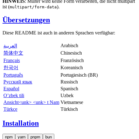
HINWEIS
: Multer wird keine Form verarbeiten, die nicht multipart
ist (
).
multipart/form-data
Übersetzungen
Diese README ist auch in anderen Sprachen verfügbar:
Arabisch
العربية
简体中文
Chinesisch
Français
Französisch
한국어
Koreanisch
Português
Portugiesisch (BR)
Русский язык
Russisch
Español
Spanisch
O’zbek tili
Uzbek
Ansicht<unk> <unk> t Nam
Vietnamese
Türkçe
Türkisch
Installation
npm
yarn
pnpm
bun