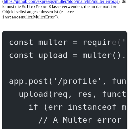
(
https://github.com/expressjs/multer/blob/main/lib/multer-error.js
), du
kannst die
Klasse verwenden, die an das
MulterError
multer
Objekt selbst angeschlossen ist (e. .
err
multer.MulterError`).
instance
const
multer
=
require
(
'
const
upload
=
multer
().
app.
post
(
'/profile'
, 
fun
upload
(req, res, 
funct
if
 (err 
instanceof
m
// A Multer error 