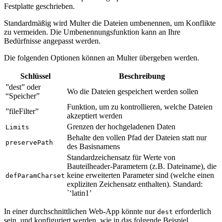
Festplatte geschrieben.
Standardmäßig wird Multer die Dateien umbenennen, um Konflikte
zu vermeiden. Die Umbenennungsfunktion kann an Ihre
Bedürfnisse angepasst werden.
Die folgenden Optionen können an Multer übergeben werden.
Schlüssel
Beschreibung
”dest” oder
Wo die Dateien gespeichert werden sollen
“Speicher”
Funktion, um zu kontrollieren, welche Dateien
”fileFilter”
akzeptiert werden
Grenzen der hochgeladenen Daten
Limits
Behalte den vollen Pfad der Dateien statt nur
preservePath
des Basisnamens
Standardzeichensatz für Werte von
Bauteilheader-Parametern (z.B. Dateiname), die
keine erweiterten Parameter sind (welche einen
defParamCharset
expliziten Zeichensatz enthalten). Standard:
`‘latin1’
In einer durchschnittlichen Web-App könnte nur
erforderlich
dest
sein, und konfiguriert werden, wie in das folgende Beispiel.