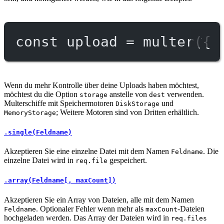
const
upload
=
multer
({ 
Wenn du mehr Kontrolle über deine Uploads haben möchtest,
möchtest du die Option
anstelle von
verwenden.
storage
dest
Multerschiffe mit Speichermotoren
und
DiskStorage
; Weitere Motoren sind von Dritten erhältlich.
MemoryStorage
.single(Feldname)
Akzeptieren Sie eine einzelne Datei mit dem Namen
. Die
Feldname
einzelne Datei wird in
gespeichert.
req.file
.array(Feldname[, maxCount])
Akzeptieren Sie ein Array von Dateien, alle mit dem Namen
. Optionaler Fehler wenn mehr als
-Dateien
Feldname
maxCount
hochgeladen werden. Das Array der Dateien wird in
req.files