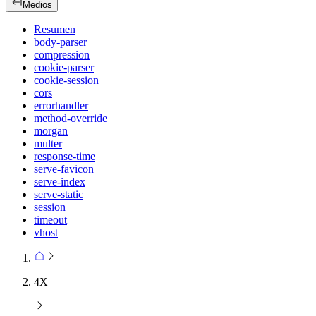
Medios
Resumen
body-parser
compression
cookie-parser
cookie-session
cors
errorhandler
method-override
morgan
multer
response-time
serve-favicon
serve-index
serve-static
session
timeout
vhost
4X