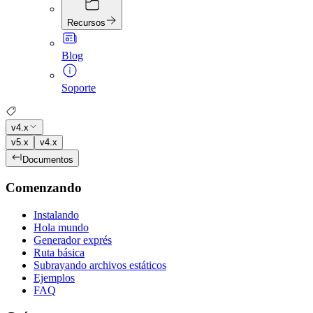
Recursos
Blog
Soporte
v4.x
v5.x
v4.x
Documentos
Comenzando
Instalando
Hola mundo
Generador exprés
Ruta básica
Subrayando archivos estáticos
Ejemplos
FAQ