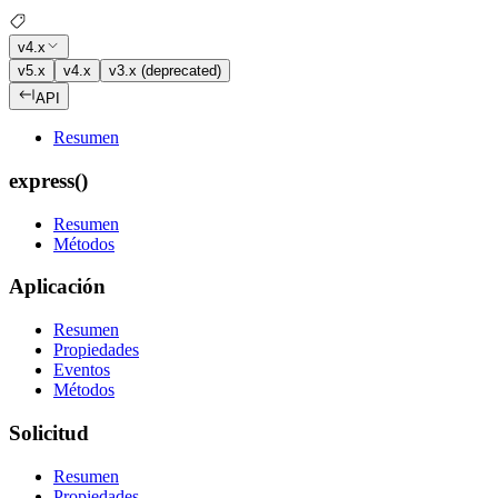
v4.x
v5.x
v4.x
v3.x (deprecated)
API
Resumen
express()
Resumen
Métodos
Aplicación
Resumen
Propiedades
Eventos
Métodos
Solicitud
Resumen
Propiedades