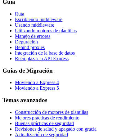
Guía
Ruta
Escribiendo middleware
Usando middleware
Utilizando motores de plantillas
Manejo de errores
Depuración
Behind proxies
Integración de la base de datos
Reemplazar la API Express
Guías de Migración
Moviendo a Express 4
Moviendo a Express 5
Temas avanzados
Construcción de motores de plantillas
Mejores prácticas de rendimiento
Buenas prácticas de seguridad
Revisiones de salud y apagado con gracia
Actualización de seguridad