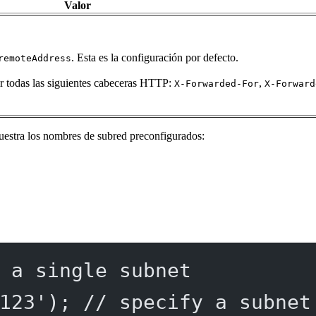
Valor
. Esta es la configuración por defecto.
remoteAddress
bir todas las siguientes cabeceras HTTP:
,
X-Forwarded-For
X-Forward
muestra los nombres de subred preconfigurados:
 a single subnet
123'
); 
// specify a subnet