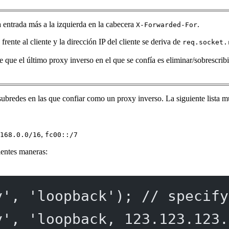
la entrada más a la izquierda en la cabecera
.
X-Forwarded-For
frente al cliente y la dirección IP del cliente se deriva de
req.socket.
de que el último proxy inverso en el que se confía es eliminar/sobrescri
 subredes en las que confiar como un proxy inverso. La siguiente lista 
,
168.0.0/16
fc00::/7
ientes maneras:
y'
, 
'loopback'
); 
// specify
y'
, 
'loopback, 123.123.123.