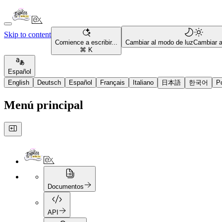
Skip to content
Comience a escribir...
Cambiar al modo de luz
Cambiar 
⌘ K
Español
English
Deutsch
Español
Français
Italiano
日本語
한국어
P
Menú principal
Documentos
API