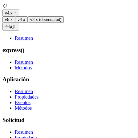
v4.x
v5.x
v4.x
v3.x (deprecated)
API
Resumen
express()
Resumen
Métodos
Aplicación
Resumen
Propiedades
Eventos
Métodos
Solicitud
Resumen
Propiedades