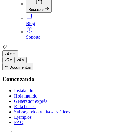
Recursos
Blog
Soporte
v4.x
v5.x
v4.x
Documentos
Comenzando
Instalando
Hola mundo
Generador exprés
Ruta básica
Subrayando archivos estáticos
Ejemplos
FAQ