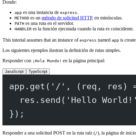
Donde:
es una instancia de
.
app
express
es un
método de solicitud HTTP
, en minúsculas.
METHOD
es una ruta en el servidor.
PATH
es la función ejecutada cuando la ruta es coincidente.
HANDLER
This tutorial assumes that an instance of
named
is create
express
app
Los siguientes ejemplos ilustran la definición de rutas simples.
Responder con
en la página principal:
¡Hola Mundo!
JavaScript
TypeScript
app.
get
(
'/'
, (
req
, 
res
) 
res.
send
(
'Hello World!
});
Responder a una solicitud POST en la ruta raíz (
), la página de inici
/