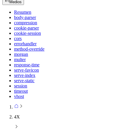
Medios
Resumen
body-parser
compression
cookie-parser
cookie-session
cors
errorhandler
method-override
morgan
multer
response-time
serve-favicon
serve-index
serve-static
session
timeout
vhost
4X