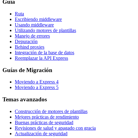
Guía
Ruta
Escribiendo middleware
Usando middleware
Utilizando motores de plantillas
Manejo de errores
Depuración
Behind proxies
Integración de la base de datos
Reemplazar la API Express
Guías de Migración
Moviendo a Express 4
Moviendo a Express 5
Temas avanzados
Construcción de motores de plantillas
Mejores prácticas de rendimiento
Buenas prácticas de seguridad
Revisiones de salud y apagado con gracia
Actualización de seguridad