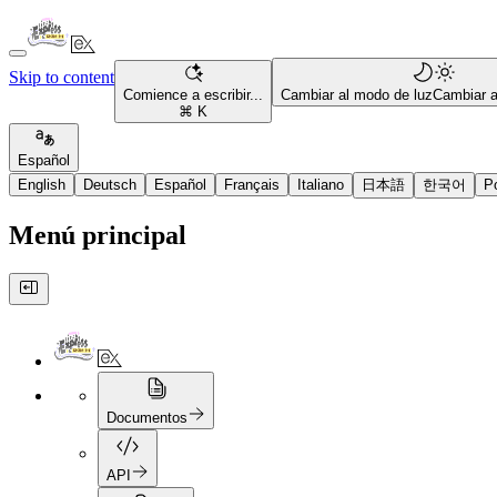
Skip to content
Comience a escribir...
Cambiar al modo de luz
Cambiar 
⌘ K
Español
English
Deutsch
Español
Français
Italiano
日本語
한국어
P
Menú principal
Documentos
API