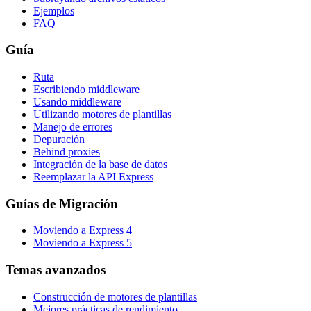
Ejemplos
FAQ
Guía
Ruta
Escribiendo middleware
Usando middleware
Utilizando motores de plantillas
Manejo de errores
Depuración
Behind proxies
Integración de la base de datos
Reemplazar la API Express
Guías de Migración
Moviendo a Express 4
Moviendo a Express 5
Temas avanzados
Construcción de motores de plantillas
Mejores prácticas de rendimiento