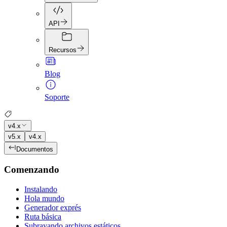
API
Recursos
Blog
Soporte
v4.x
v5.x
v4.x
Documentos
Comenzando
Instalando
Hola mundo
Generador exprés
Ruta básica
Subrayando archivos estáticos