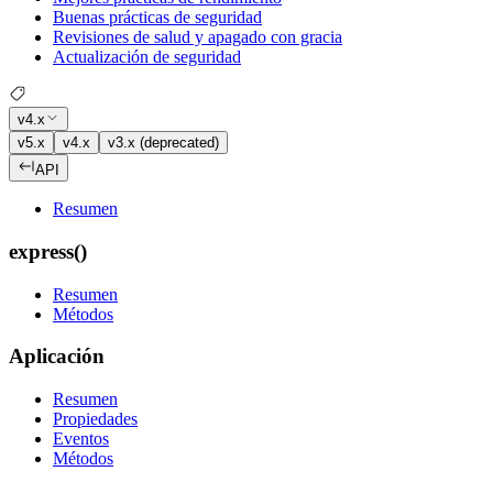
Buenas prácticas de seguridad
Revisiones de salud y apagado con gracia
Actualización de seguridad
v4.x
v5.x
v4.x
v3.x (deprecated)
API
Resumen
express()
Resumen
Métodos
Aplicación
Resumen
Propiedades
Eventos
Métodos