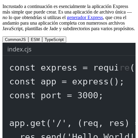
Incrustado a continuación es esencialmente la aplicación Express
más simple que puede crear. Es una aplicación de archivo única —
no
lo que obtendrías si utilizas el
generador Express
, que crea el
andamio para una aplicación completa con numerosos archivos
JavaScript, plantillas de Jade y subdirectorios para varios propósitos.
CommonJS
ESM
TypeScript
index.cjs
const
express
=
require
(
const
app
=
express
();
const
port
=
3000
;
app.
get
(
'/'
, (
req
, 
res
) 
res.
send
(
'Hello World!