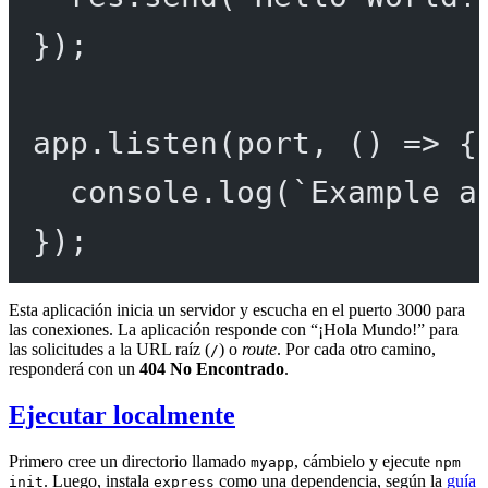
});
app.
listen
(port, () 
=>
 {
console.
log
(
`Example a
});
Esta aplicación inicia un servidor y escucha en el puerto 3000 para
las conexiones. La aplicación responde con “¡Hola Mundo!” para
las solicitudes a la URL raíz (
) o
route
. Por cada otro camino,
/
responderá con un
404 No Encontrado
.
Ejecutar localmente
Primero cree un directorio llamado
, cámbielo y ejecute
myapp
npm
. Luego, instala
como una dependencia, según la
guía
init
express