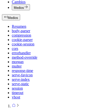
Cambios
Medios
Medios
Resumen
body-parser
compression
cookie-parser
cookie-session
cors
errorhandler
method-override
morgan
multer
response-time
serve-favicon
serve-index
serve-static
session
timeout
vhost