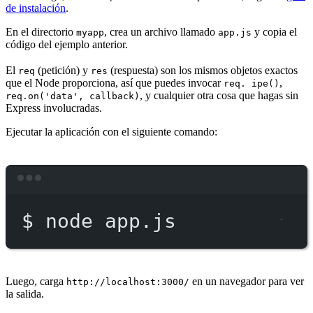
de instalación
.
En el directorio
, crea un archivo llamado
y copia el
myapp
app.js
código del ejemplo anterior.
El
(petición) y
(respuesta) son los mismos objetos exactos
req
res
que el Node proporciona, así que puedes invocar
,
req. ipe()
, y cualquier otra cosa que hagas sin
req.on('data', callback)
Express involucradas.
Ejecutar la aplicación con el siguiente comando:
Terminal window
$
node
app.js
Luego, carga
en un navegador para ver
http://localhost:3000/
la salida.