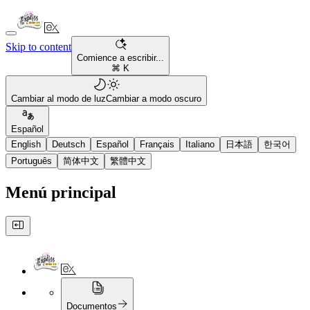
Skip to content
Comience a escribir...
⌘ K
Cambiar al modo de luz
Cambiar a modo oscuro
Español
English
Deutsch
Español
Français
Italiano
日本語
한국어
Português
简体中文
繁體中文
Menú principal
Documentos