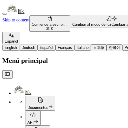
Skip to content
Comience a escribir...
Cambiar al modo de luz
Cambiar 
⌘ K
Español
English
Deutsch
Español
Français
Italiano
日本語
한국어
P
Menú principal
Documentos
API