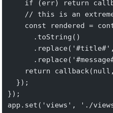
if
 (err) 
return
call
// this is an extrem
const
rendered
=
 con
.
toString
()
.
replace
(
'#title#'
.
replace
(
'#message
return
callback
(
null
});
});
app.
set
(
'views'
, 
'./view