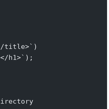
</title>`
)
}</h1>`
);
directory