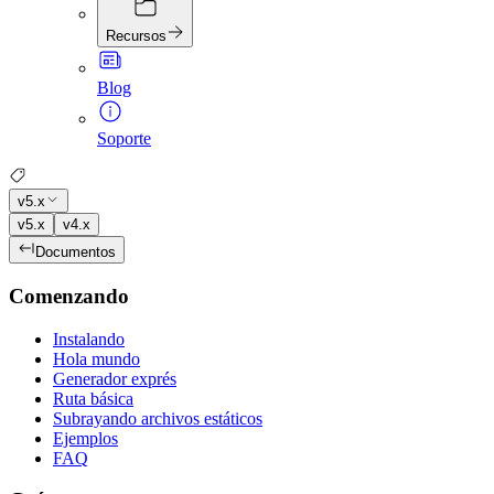
Recursos
Blog
Soporte
v5.x
v5.x
v4.x
Documentos
Comenzando
Instalando
Hola mundo
Generador exprés
Ruta básica
Subrayando archivos estáticos
Ejemplos
FAQ