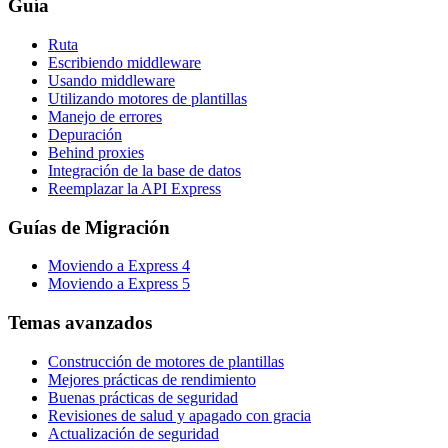
Guía
Ruta
Escribiendo middleware
Usando middleware
Utilizando motores de plantillas
Manejo de errores
Depuración
Behind proxies
Integración de la base de datos
Reemplazar la API Express
Guías de Migración
Moviendo a Express 4
Moviendo a Express 5
Temas avanzados
Construcción de motores de plantillas
Mejores prácticas de rendimiento
Buenas prácticas de seguridad
Revisiones de salud y apagado con gracia
Actualización de seguridad