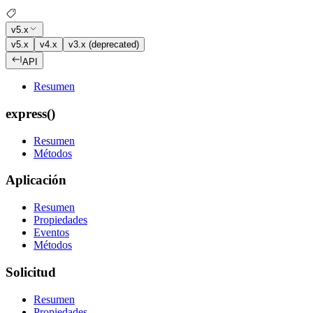
v5.x
v5.x
v4.x
v3.x (deprecated)
API
Resumen
express()
Resumen
Métodos
Aplicación
Resumen
Propiedades
Eventos
Métodos
Solicitud
Resumen
Propiedades