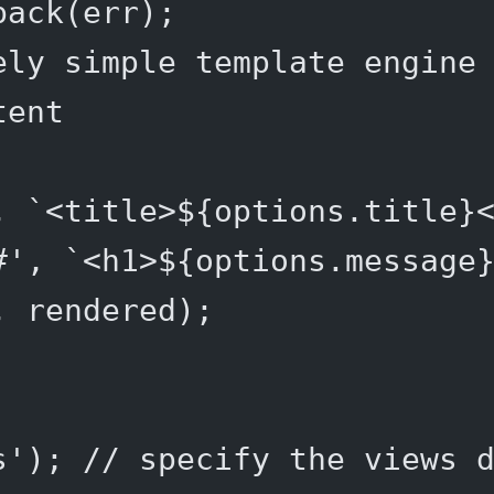
back
(err);
ely simple template engine
tent
, 
`<title>${
options
.
title
}
#'
, 
`<h1>${
options
.
message
, rendered);
s'
); 
// specify the views 