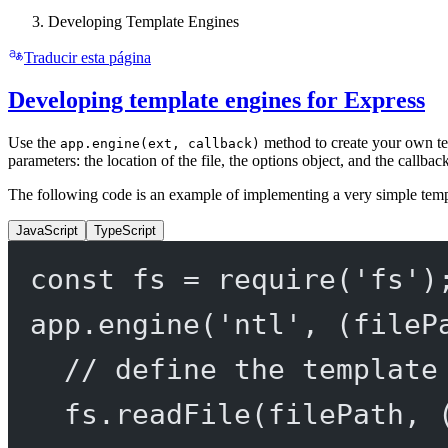
Developing Template Engines
Traducir esta página
Developing template engines for Express
Use the
method to create your own t
app.engine(ext, callback)
parameters: the location of the file, the options object, and the callbac
The following code is an example of implementing a very simple temp
JavaScript
TypeScript
const
fs
=
require
(
'fs'
)
app.
engine
(
'ntl'
, (
fileP
// define the template
fs.
readFile
(filePath, 