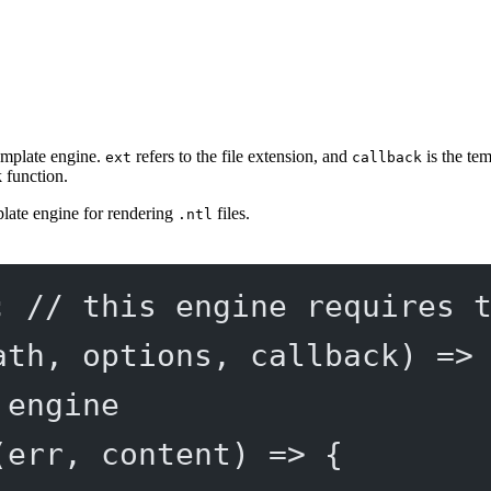
emplate engine.
refers to the file extension, and
is the te
ext
callback
k function.
late engine for rendering
files.
.ntl
; 
// this engine requires 
ath
, 
options
, 
callback
) 
=>
 engine
(
err
, 
content
) 
=>
 {