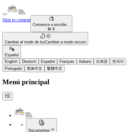
Skip to content
Comience a escribir...
⌘ K
Cambiar al modo de luz
Cambiar a modo oscuro
Español
English
Deutsch
Español
Français
Italiano
日本語
한국어
Português
简体中文
繁體中文
Menú principal
Documentos