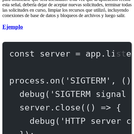
esta señal, debería dejar de aceptar nuevas solicitudes, terminar todas
las solicitudes en curso, limpiar los recursos que utilizó, incluyendo
conexiones de base de datos y bloqueos de archivos y luego salir.
Ejemplo
const
server
=
 app.
liste
process.
on
(
'SIGTERM'
, ()
debug
(
'SIGTERM signal 
server.
close
(() 
=>
 {
debug
(
'HTTP server c