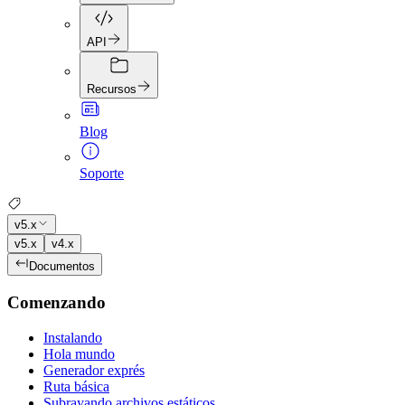
API
Recursos
Blog
Soporte
v5.x
v5.x
v4.x
Documentos
Comenzando
Instalando
Hola mundo
Generador exprés
Ruta básica
Subrayando archivos estáticos