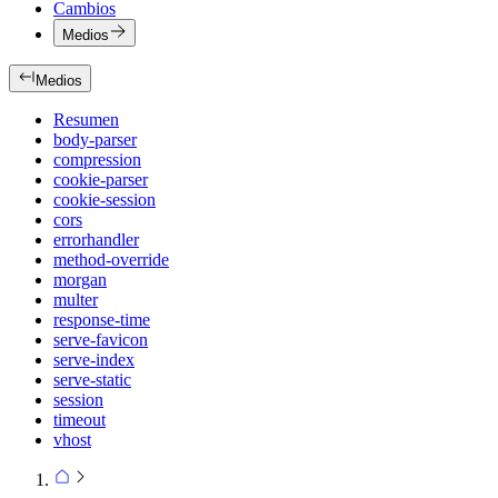
Cambios
Medios
Medios
Resumen
body-parser
compression
cookie-parser
cookie-session
cors
errorhandler
method-override
morgan
multer
response-time
serve-favicon
serve-index
serve-static
session
timeout
vhost