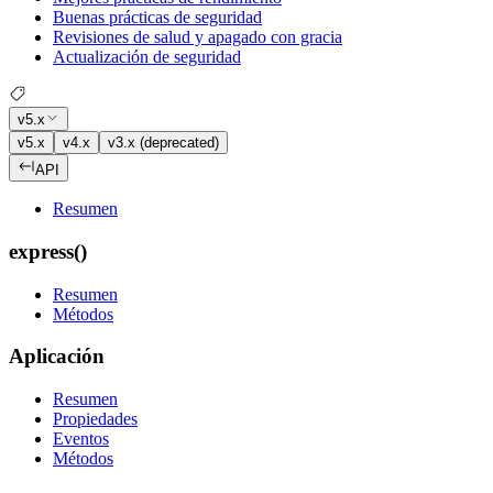
Buenas prácticas de seguridad
Revisiones de salud y apagado con gracia
Actualización de seguridad
v5.x
v5.x
v4.x
v3.x (deprecated)
API
Resumen
express()
Resumen
Métodos
Aplicación
Resumen
Propiedades
Eventos
Métodos