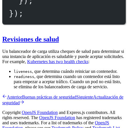
});
});
Revisiones de salud
Un balanceador de carga utiliza cheques de salud para determinar si
una instancia de aplicación es saludable y puede aceptar solicitudes.
For example,
Kubernetes has two health checks
:
, que determina cuándo reiniciar un contenedor.
liveness
, que determina cuando un contenedor está listo
readiness
para empezar a aceptar tráfico. Cuando un pod no está listo,
se elimina de los balanceadores de carga de servicio.
Anterior
Buenas prácticas de seguridad
Siguiente
Actualización de
seguridad
Copyright
OpenJS Foundation
and Express.js contributors. All
rights reserved. The
OpenJS Foundation
has registered trademarks
and uses trademarks. For a list of trademarks of the
OpenJS
Foundation
, please see our
Trademark Policy
and
Trademark List
.