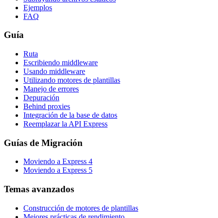
Ejemplos
FAQ
Guía
Ruta
Escribiendo middleware
Usando middleware
Utilizando motores de plantillas
Manejo de errores
Depuración
Behind proxies
Integración de la base de datos
Reemplazar la API Express
Guías de Migración
Moviendo a Express 4
Moviendo a Express 5
Temas avanzados
Construcción de motores de plantillas
Mejores prácticas de rendimiento