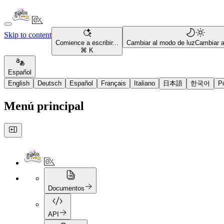
Skip to content
Comience a escribir...
Cambiar al modo de luz
Cambiar 
⌘ K
Español
English
Deutsch
Español
Français
Italiano
日本語
한국어
P
Menú principal
Documentos
API