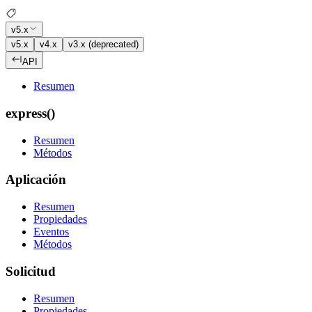
v5.x
v5.x
v4.x
v3.x (deprecated)
API
Resumen
express()
Resumen
Métodos
Aplicación
Resumen
Propiedades
Eventos
Métodos
Solicitud
Resumen
Propiedades