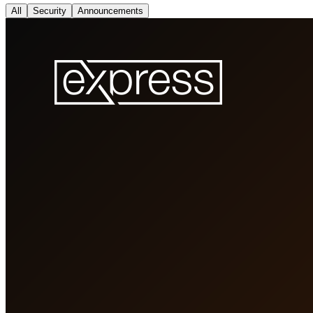
All
Security
Announcements