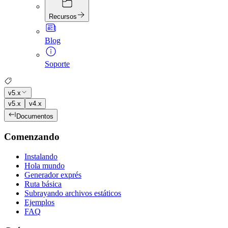
Recursos
Blog
Soporte
v5.x
v5.x
v4.x
Documentos
Comenzando
Instalando
Hola mundo
Generador exprés
Ruta básica
Subrayando archivos estáticos
Ejemplos
FAQ