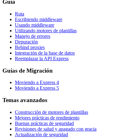
Guía
Ruta
Escribiendo middleware
Usando middleware
Utilizando motores de plantillas
Manejo de errores
Depuración
Behind proxies
Integración de la base de datos
Reemplazar la API Express
Guías de Migración
Moviendo a Express 4
Moviendo a Express 5
Temas avanzados
Construcción de motores de plantillas
Mejores prácticas de rendimiento
Buenas prácticas de seguridad
Revisiones de salud y apagado con gracia
Actualización de seguridad