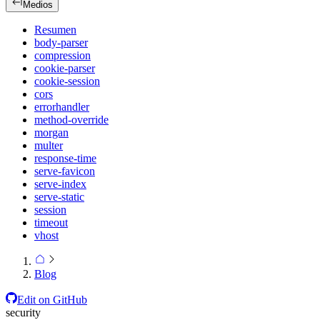
Medios
Resumen
body-parser
compression
cookie-parser
cookie-session
cors
errorhandler
method-override
morgan
multer
response-time
serve-favicon
serve-index
serve-static
session
timeout
vhost
Blog
Edit on GitHub
security