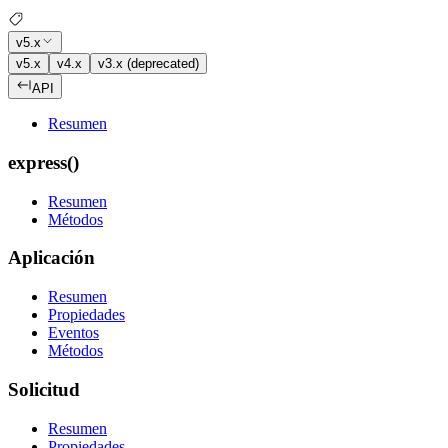
v5.x
v5.x
v4.x
v3.x (deprecated)
API
Resumen
express()
Resumen
Métodos
Aplicación
Resumen
Propiedades
Eventos
Métodos
Solicitud
Resumen
Propiedades