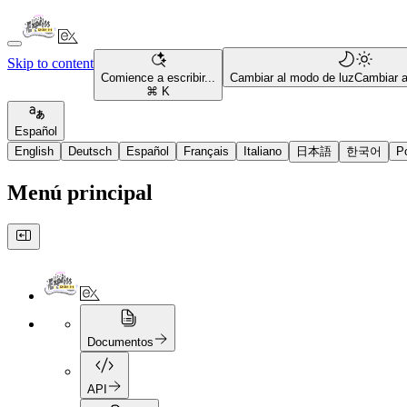
Skip to content
Comience a escribir...
Cambiar al modo de luz
Cambiar 
⌘ K
Español
English
Deutsch
Español
Français
Italiano
日本語
한국어
P
Menú principal
Documentos
API