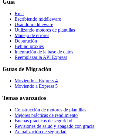
Guía
Ruta
Escribiendo middleware
Usando middleware
Utilizando motores de plantillas
Manejo de errores
Depuración
Behind proxies
Integración de la base de datos
Reemplazar la API Express
Guías de Migración
Moviendo a Express 4
Moviendo a Express 5
Temas avanzados
Construcción de motores de plantillas
Mejores prácticas de rendimiento
Buenas prácticas de seguridad
Revisiones de salud y apagado con gracia
Actualización de seguridad