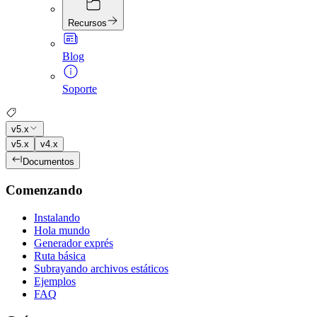
Recursos
Blog
Soporte
v5.x
v5.x
v4.x
Documentos
Comenzando
Instalando
Hola mundo
Generador exprés
Ruta básica
Subrayando archivos estáticos
Ejemplos
FAQ