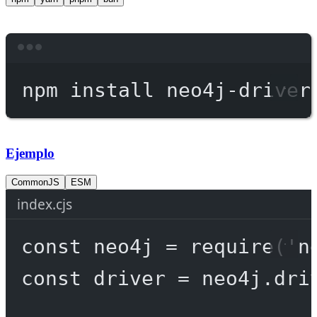
Terminal window
npm
install
neo4j-driver
Ejemplo
CommonJS
ESM
index.cjs
const
neo4j
=
require
(
'n
const
driver
=
 neo4j.
dri