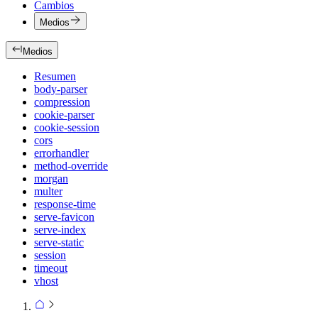
Cambios
Medios
Medios
Resumen
body-parser
compression
cookie-parser
cookie-session
cors
errorhandler
method-override
morgan
multer
response-time
serve-favicon
serve-index
serve-static
session
timeout
vhost