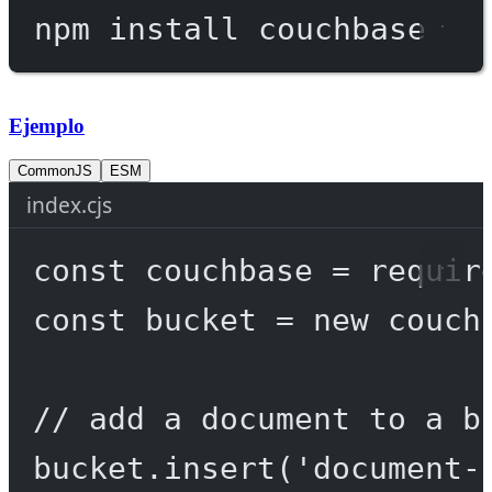
npm
install
couchbase
Ejemplo
CommonJS
ESM
index.cjs
const
couchbase
=
requir
const
bucket
=
new
 couch
// add a document to a b
bucket.
insert
(
'document-