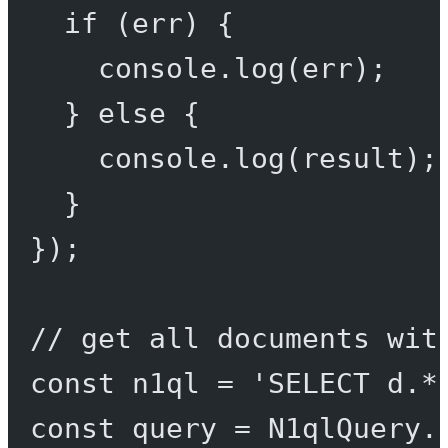
if
 (err) {
console.
log
(err);
} 
else
 {
console.
log
(result);
}
});
// get all documents wit
const
n1ql
=
'SELECT d.*
const
query
=
 N1qlQuery.