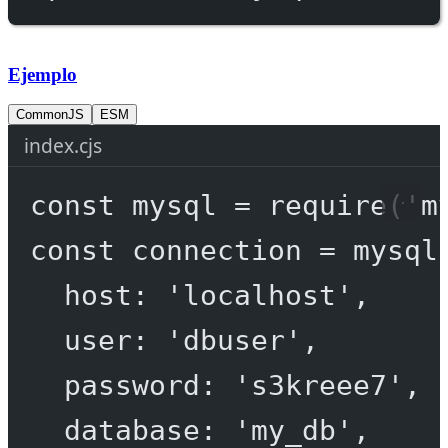
Ejemplo
CommonJS
ESM
index.cjs
const
mysql
=
require
(
'm
const
connection
=
 mysql
host: 
'localhost'
,
user: 
'dbuser'
,
password: 
's3kreee7'
,
database: 
'my_db'
,