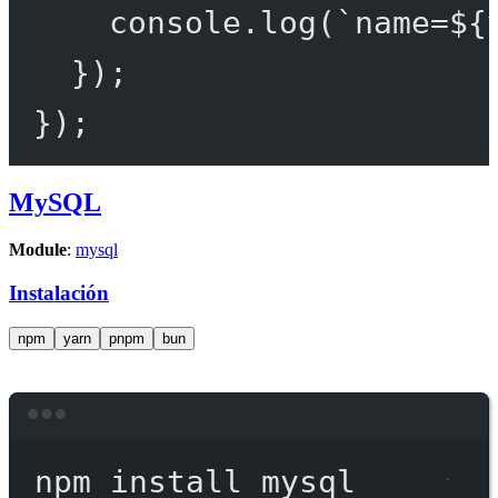
console.
log
(
`name=${
});
});
MySQL
Module
:
mysql
Instalación
npm
yarn
pnpm
bun
Terminal window
npm
install
mysql