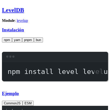
LevelDB
Module
:
levelup
Instalación
npm
yarn
pnpm
bun
Terminal window
npm
install
level
levelu
Ejemplo
CommonJS
ESM