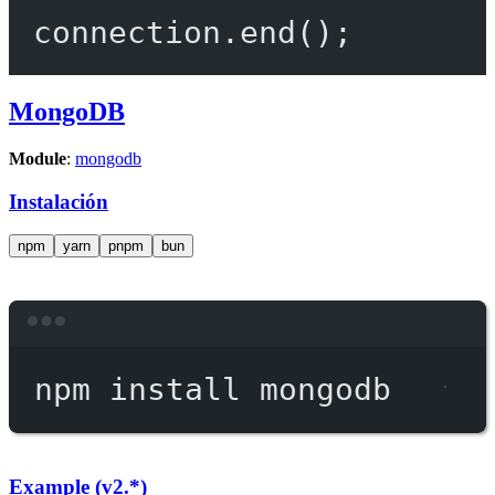
connection.
end
();
MongoDB
Module
:
mongodb
Instalación
npm
yarn
pnpm
bun
Terminal window
npm
install
mongodb
Example (v2.*)