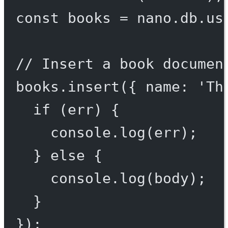
const
books
=
 nano.db.
us
// Insert a book documen
books.
insert
({ name: 
'Th
if
 (err) {
console.
log
(err);
} 
else
 {
console.
log
(body);
}
});