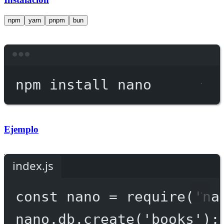
npm
yarn
pnpm
bun
Terminal window
npm
install
nano
Ejemplo
index.js
const
nano
=
require
(
'na
nano.db.
create
(
'books'
);