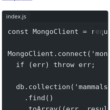
index.js
const
MongoClient
=
requ
MongoClient.
connect
(
'mon
if
 (err) 
throw
 err;
db.
collection
(
'mammals
.
find
()
.
toArray
((
err
, 
resul