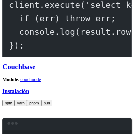
client.
execute
(
'select k
if
 (err) 
throw
 err;
console.
log
(result.row
});
Couchbase
Module
:
couchnode
Instalación
npm
yarn
pnpm
bun
Terminal window