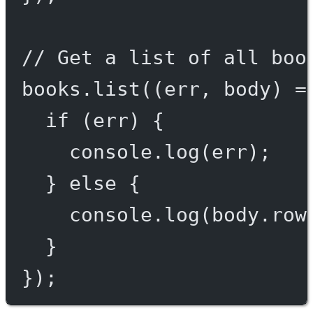
// Get a list of all boo
books.
list
((
err
, 
body
) 
=
if
 (err) {
console.
log
(err);
} 
else
 {
console.
log
(body.row
}
});