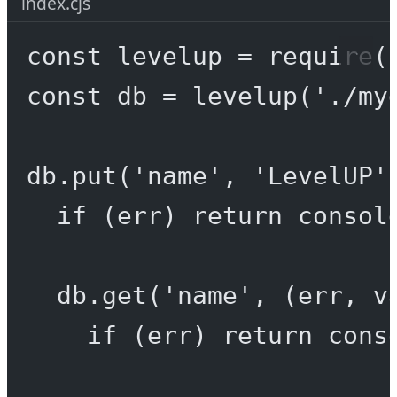
index.cjs
const
levelup
=
require
(
const
db
=
levelup
(
'./my
db.
put
(
'name'
, 
'LevelUP'
if
 (err) 
return
 consol
db.
get
(
'name'
, (
err
, 
v
if
 (err) 
return
 cons