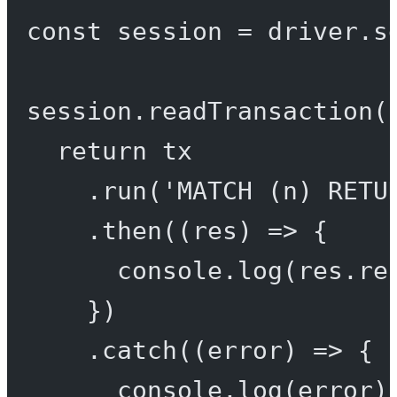
const
session
=
 driver.
s
session.
readTransaction
(
return
 tx
.
run
(
'MATCH (n) RETU
.
then
((
res
) 
=>
 {
console.
log
(res.re
})
.
catch
((
error
) 
=>
 {
console.
log
(error)