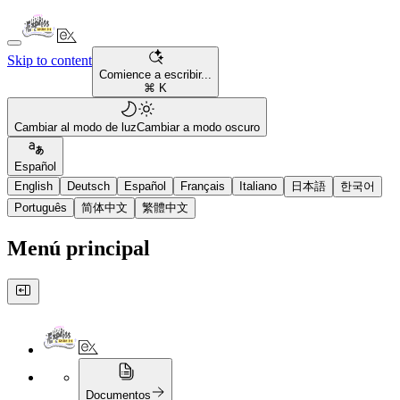
Skip to content
Comience a escribir...
⌘ K
Cambiar al modo de luz
Cambiar a modo oscuro
Español
English
Deutsch
Español
Français
Italiano
日本語
한국어
Português
简体中文
繁體中文
Menú principal
Documentos