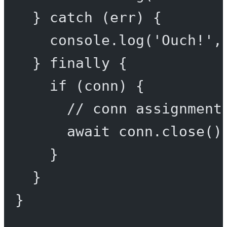
} 
catch
 (err) {
console.
log
(
'Ouch!'
,
} 
finally
 {
if
 (conn) {
// conn assignment
await
 conn.
close
()
}
}
}