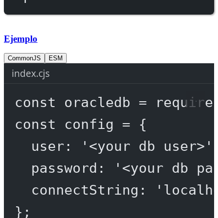
Ejemplo
CommonJS
ESM
index.cjs
const
oracledb
=
require
const
config
=
 {
user: 
'<your db user>'
password: 
'<your db pa
connectString: 
'localh
};