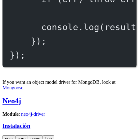
console.
log
(result
});
});
If you want an object model driver for MongoDB, look at
Mongoose
.
Neo4j
Module
:
neo4j-driver
Instalación
npm
yarn
pnpm
bun