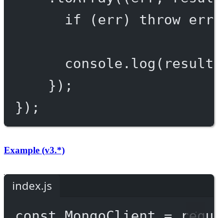
if
 (err) 
throw
 err
console.
log
(result
});
});
Example (v3.*)
index.js
const
MongoClient
=
requ