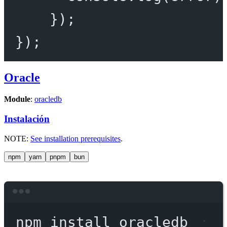
});
});
Oracle
Module
:
oracledb
Instalación
NOTE:
See installation prerequisites
.
npm
yarn
pnpm
bun
Terminal window
npm
install
oracledb