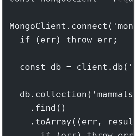
MongoClient.
connect
(
'mon
if
 (err) 
throw
 err;
const
db
=
 client.
db
(
'
db.
collection
(
'mammals
.
find
()
.
toArray
((
err
, 
resul
if
 (err) 
throw
 err