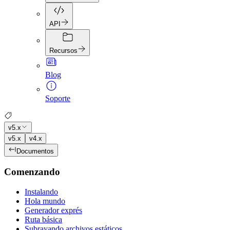
API
Recursos
Blog
Soporte
v5.x
v5.x
v4.x
Documentos
Comenzando
Instalando
Hola mundo
Generador exprés
Ruta básica
Subrayando archivos estáticos