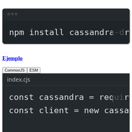
Terminal window
npm
install
cassandra-dr
Ejemplo
CommonJS
ESM
index.cjs
const
cassandra
=
requir
const
client
=
new
 cassa