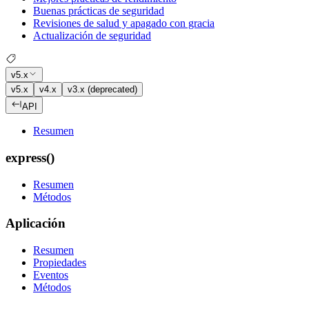
Buenas prácticas de seguridad
Revisiones de salud y apagado con gracia
Actualización de seguridad
v5.x
v5.x
v4.x
v3.x (deprecated)
API
Resumen
express()
Resumen
Métodos
Aplicación
Resumen
Propiedades
Eventos
Métodos