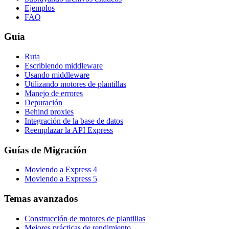
Ejemplos
FAQ
Guía
Ruta
Escribiendo middleware
Usando middleware
Utilizando motores de plantillas
Manejo de errores
Depuración
Behind proxies
Integración de la base de datos
Reemplazar la API Express
Guías de Migración
Moviendo a Express 4
Moviendo a Express 5
Temas avanzados
Construcción de motores de plantillas
Mejores prácticas de rendimiento