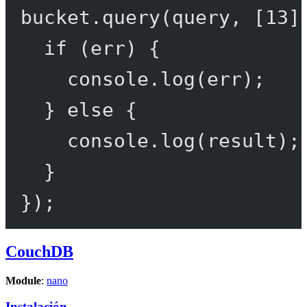
bucket.
query
(query, [
13
]
if
 (err) {
console.
log
(err);
} 
else
 {
console.
log
(result);
}
});
CouchDB
Module
:
nano
Instalación