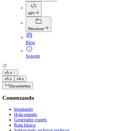
API
Recursos
Blog
Soporte
v5.x
v5.x
v4.x
Documentos
Comenzando
Instalando
Hola mundo
Generador exprés
Ruta básica
Subrayando archivos estáticos