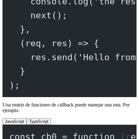
console.
log
(
'the res
next
();
},
(
req
, 
res
) 
=>
 {
res.
send
(
'Hello from
}
);
Una matriz de funciones de callback puede manejar una ruta. Por
ejemplo:
JavaScript
TypeScript
const
cb0
=
function
 (
re