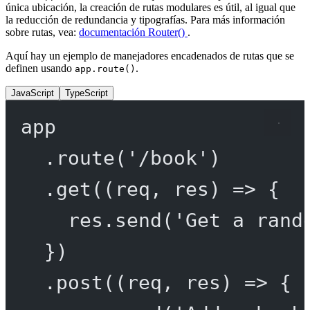
única ubicación, la creación de rutas modulares es útil, al igual que
la reducción de redundancia y tipografías. Para más información
sobre rutas, vea:
documentación Router()
.
Aquí hay un ejemplo de manejadores encadenados de rutas que se
definen usando
.
app.route()
JavaScript
TypeScript
app
.
route
(
'/book'
)
.
get
((
req
, 
res
) 
=>
 {
res.
send
(
'Get a rand
})
.
post
((
req
, 
res
) 
=>
 {