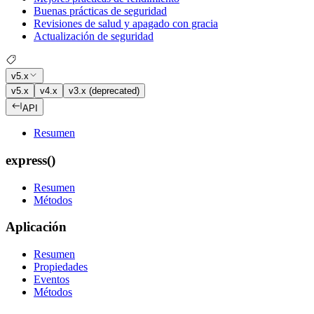
Buenas prácticas de seguridad
Revisiones de salud y apagado con gracia
Actualización de seguridad
v5.x
v5.x
v4.x
v3.x (deprecated)
API
Resumen
express()
Resumen
Métodos
Aplicación
Resumen
Propiedades
Eventos
Métodos