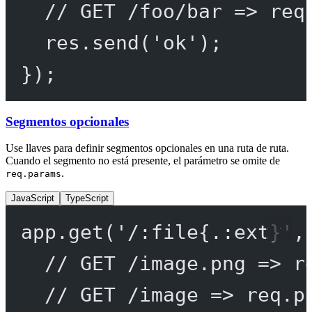
// GET /foo/bar => req
res.
send
(
'ok'
);
});
Segmentos opcionales
Use llaves para definir segmentos opcionales en una ruta de ruta.
Cuando el segmento no está presente, el parámetro se omite de
.
req.params
JavaScript
TypeScript
app.
get
(
'/:file{.:ext}'
,
// GET /image.png => r
// GET /image => req.p