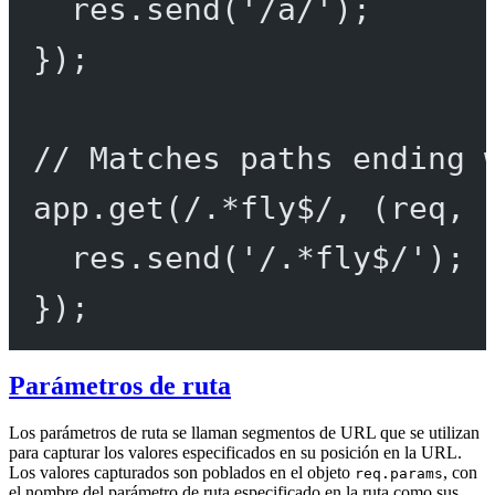
res.
send
(
'/a/'
);
});
// Matches paths ending 
app.
get
(
/
.
*
fly
$
/
, (
req
, 
res.
send
(
'/.*fly$/'
);
});
Parámetros de ruta
Los parámetros de ruta se llaman segmentos de URL que se utilizan
para capturar los valores especificados en su posición en la URL.
Los valores capturados son poblados en el objeto
, con
req.params
el nombre del parámetro de ruta especificado en la ruta como sus