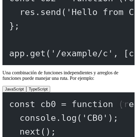
res.
send
(
'Hello from C
};
app.
get
(
'/example/c'
, [c
Una combinación de funciones independientes y arreglos de
funciones puede manejar una ruta. Por ejemplo:
JavaScript
TypeScript
const
cb0
=
function
 (
re
console.
log
(
'CB0'
);
next
();