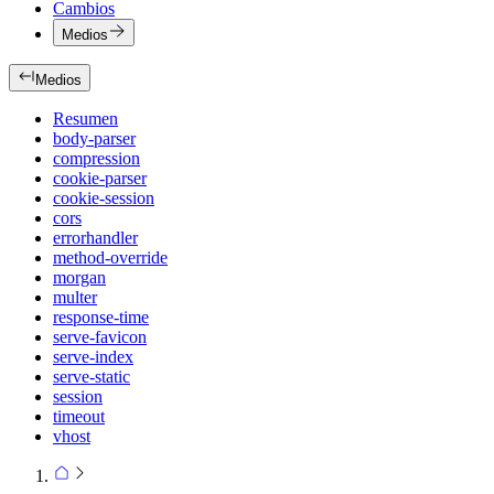
Cambios
Medios
Medios
Resumen
body-parser
compression
cookie-parser
cookie-session
cors
errorhandler
method-override
morgan
multer
response-time
serve-favicon
serve-index
serve-static
session
timeout
vhost