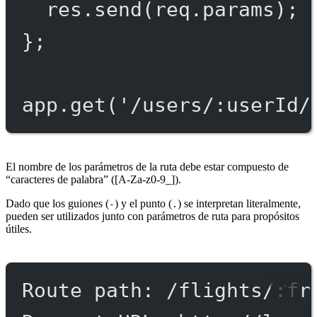
res.
send
(req.params);
};
app.
get
(
'/users/:userId/
El nombre de los parámetros de la ruta debe estar compuesto de
“caracteres de palabra” ([A-Za-z0-9_]).
Dado que los guiones (
) y el punto (
) se interpretan literalmente,
-
.
pueden ser utilizados junto con parámetros de ruta para propósitos
útiles.
Route path: /flights/:fr