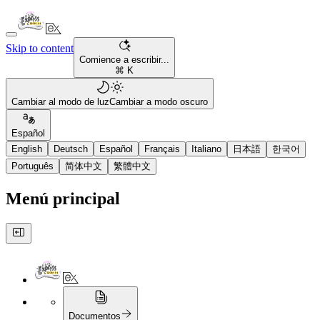
Skip to content
Comience a escribir...
⌘ K
Cambiar al modo de luz
Cambiar a modo oscuro
Español
English
Deutsch
Español
Français
Italiano
日本語
한국어
Português
简体中文
繁體中文
Menú principal
Documentos