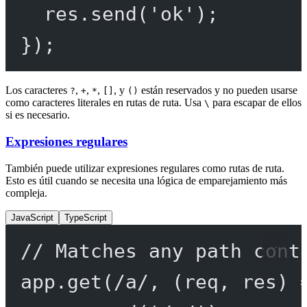
res.
send
(
'ok'
);
});
Los caracteres
,
,
,
, y
están reservados y no pueden usarse
?
+
*
[]
()
como caracteres literales en rutas de ruta. Usa
para escapar de ellos
\
si es necesario.
Expresiones regulares
También puede utilizar expresiones regulares como rutas de ruta.
Esto es útil cuando se necesita una lógica de emparejamiento más
compleja.
JavaScript
TypeScript
// Matches any path cont
app.
get
(
/
a
/
, (
req
, 
res
) 