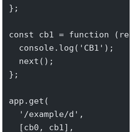
};
const
cb1
=
function
 (
re
console.
log
(
'CB1'
);
next
();
};
app.
get
(
'/example/d'
,
[cb0, cb1],