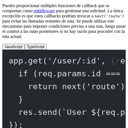
Puedes proporcionar múltiples funciones de callback que se
comportan como
middleware
para gestionar una solicitud. La única
excepción es que estos callbacks podrían invocar a
next('route')
para evitar las llamadas restantes de ruta. Se puede utilizar este
mecanismo para imponer condiciones previas a una ruta, luego pasar
el control a las rutas posteriores si no hay razón para proceder con la
ruta actual.
JavaScript
TypeScript
app.
get
(
'/user/:id'
, (
re
if
 (req.params.id 
===
return
next
(
'route'
)
}
res.
send
(
`User ${
req
.
p
});