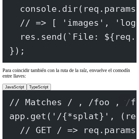
console.
dir
(req.params
// => [ 'images', 'log
res.
send
(
`File: ${
req
.
});
Para coincidir también con la ruta de la raíz, envuelve el comodín
entre llaves:
JavaScript
TypeScript
// Matches / , /foo , /f
app.
get
(
'/{*splat}'
, (
re
// GET / => req.params