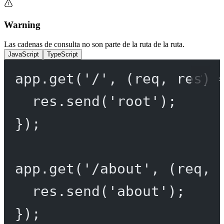
Warning
Las cadenas de consulta no son parte de la ruta de la ruta.
JavaScript
TypeScript
app.
get
(
'/'
, (
req
, 
res
) 
res.
send
(
'root'
);
});
app.
get
(
'/about'
, (
req
, 
res.
send
(
'about'
);
});