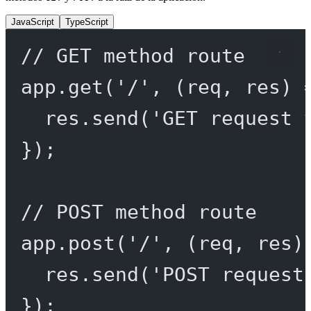
JavaScript
TypeScript
// GET method route
app.
get
(
'/'
, (
req
, 
res
) 
res.
send
(
'GET request 
});
// POST method route
app.
post
(
'/'
, (
req
, 
res
)
res.
send
(
'POST request
});