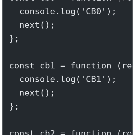
console.
log
(
'CB0'
);
next
();
};
const
cb1
=
function
 (
re
console.
log
(
'CB1'
);
next
();
};
const
cb2
=
function
 (
re