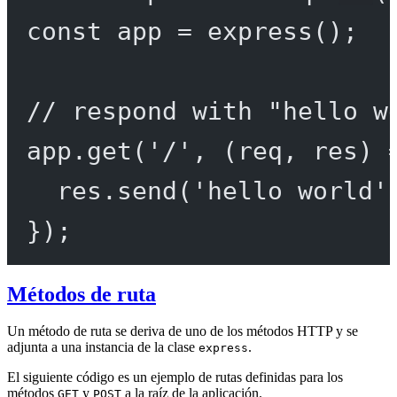
const
app
=
express
();
// respond with "hello w
app.
get
(
'/'
, (
req
, 
res
) 
res.
send
(
'hello world'
});
Métodos de ruta
Un método de ruta se deriva de uno de los métodos HTTP y se
adjunta a una instancia de la clase
.
express
El siguiente código es un ejemplo de rutas definidas para los
métodos
y
a la raíz de la aplicación.
GET
POST