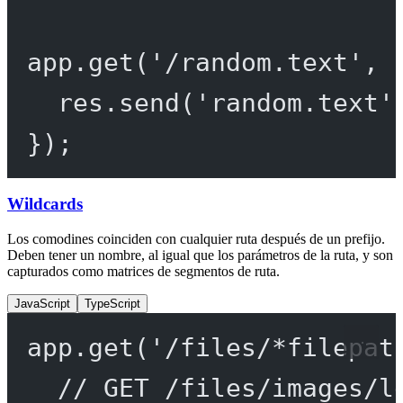
app.
get
(
'/random.text'
, 
res.
send
(
'random.text'
});
Wildcards
Los comodines coinciden con cualquier ruta después de un prefijo.
Deben tener un nombre, al igual que los parámetros de la ruta, y son
capturados como matrices de segmentos de ruta.
JavaScript
TypeScript
app.
get
(
'/files/*filepat
// GET /files/images/l