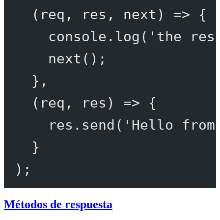
(
req
, 
res
, 
next
) 
=>
 {
console.
log
(
'the res
next
();
},
(
req
, 
res
) 
=>
 {
res.
send
(
'Hello from
}
);
Métodos de respuesta