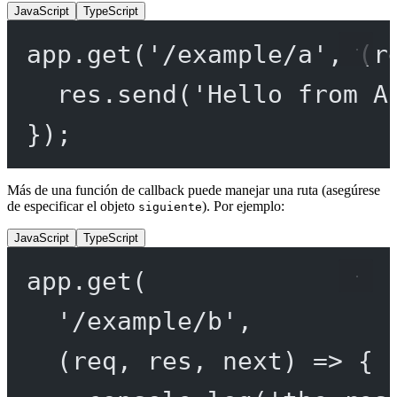
JavaScript
TypeScript
app.
get
(
'/example/a'
, (
r
res.
send
(
'Hello from A
});
Más de una función de callback puede manejar una ruta (asegúrese
de especificar el objeto
). Por ejemplo:
siguiente
JavaScript
TypeScript
app.
get
(
'/example/b'
,
(
req
, 
res
, 
next
) 
=>
 {