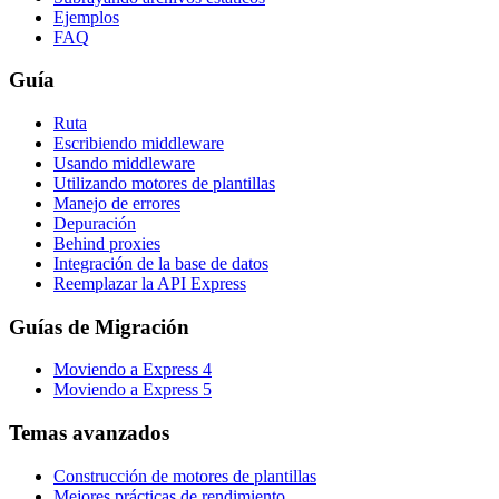
Ejemplos
FAQ
Guía
Ruta
Escribiendo middleware
Usando middleware
Utilizando motores de plantillas
Manejo de errores
Depuración
Behind proxies
Integración de la base de datos
Reemplazar la API Express
Guías de Migración
Moviendo a Express 4
Moviendo a Express 5
Temas avanzados
Construcción de motores de plantillas
Mejores prácticas de rendimiento