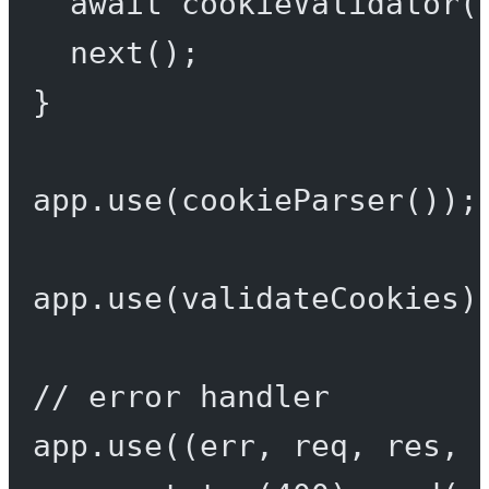
await
cookieValidator
(
next
();
}
app.
use
(
cookieParser
());
app.
use
(validateCookies)
// error handler
app.
use
((
err
, 
req
, 
res
, 