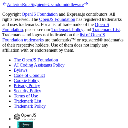
Anterior
Ruta
Siguiente
Usando middleware
Copyright
OpenJS Foundation
and Express.js contributors. All
rights reserved. The
OpenJS Foundation
has registered trademarks
and uses trademarks. For a list of trademarks of the
OpenJS
Foundation
, please see our
Trademark Policy
and
Trademark List
.
Trademarks and logos not indicated on the
list of OpenJS
Foundation trademarks
are trademarks™ or registered® trademarks
of their respective holders. Use of them does not imply any
affiliation with or endorsement by them.
The OpenJS Foundation
AI Coding Assistants Policy
Bylaws
Code of Conduct
Cookie Policy
Privacy Policy
Security Policy
Terms of Use
Trademark List
Trademark Policy