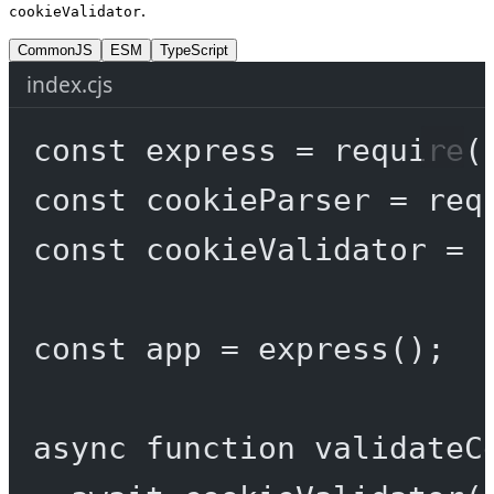
.
cookieValidator
CommonJS
ESM
TypeScript
index.cjs
const
express
=
require
(
const
cookieParser
=
req
const
cookieValidator
=
const
app
=
express
();
async
function
validateC