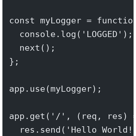
const
myLogger
=
functio
console.
log
(
'LOGGED'
);
next
();
};
app.
use
(myLogger);
app.
get
(
'/'
, (
req
, 
res
) 
res.
send
(
'Hello World!