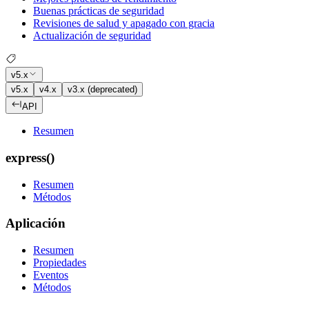
Buenas prácticas de seguridad
Revisiones de salud y apagado con gracia
Actualización de seguridad
v5.x
v5.x
v4.x
v3.x (deprecated)
API
Resumen
express()
Resumen
Métodos
Aplicación
Resumen
Propiedades
Eventos
Métodos