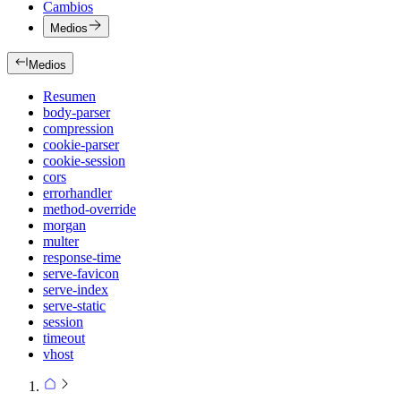
Cambios
Medios
Medios
Resumen
body-parser
compression
cookie-parser
cookie-session
cors
errorhandler
method-override
morgan
multer
response-time
serve-favicon
serve-index
serve-static
session
timeout
vhost