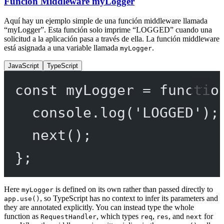
Función Middleware myLogger
Aquí hay un ejemplo simple de una función middleware llamada
“myLogger”. Esta función solo imprime “LOGGED” cuando una
solicitud a la aplicación pasa a través de ella. La función middleware
está asignada a una variable llamada
.
myLogger
JavaScript
TypeScript
const
myLogger
=
functio
console.
log
(
'LOGGED'
);
next
();
};
Here
is defined on its own rather than passed directly to
myLogger
, so TypeScript has no context to infer its parameters and
app.use()
they are annotated explicitly. You can instead type the whole
function as
, which types
,
, and
for
RequestHandler
req
res
next