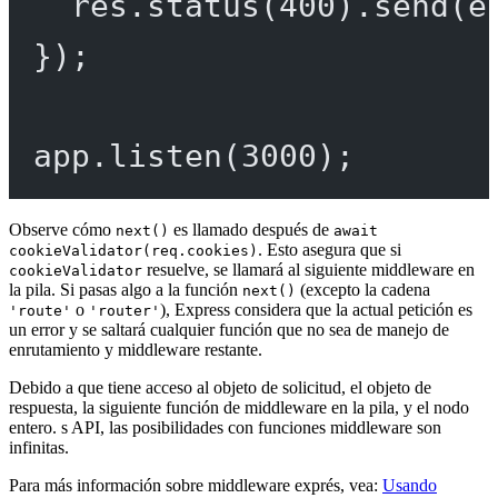
res.
status
(
400
).
send
(e
});
app.
listen
(
3000
);
Observe cómo
es llamado después de
next()
await
. Esto asegura que si
cookieValidator(req.cookies)
resuelve, se llamará al siguiente middleware en
cookieValidator
la pila. Si pasas algo a la función
(excepto la cadena
next()
o
), Express considera que la actual petición es
'route'
'router'
un error y se saltará cualquier función que no sea de manejo de
enrutamiento y middleware restante.
Debido a que tiene acceso al objeto de solicitud, el objeto de
respuesta, la siguiente función de middleware en la pila, y el nodo
entero. s API, las posibilidades con funciones middleware son
infinitas.
Para más información sobre middleware exprés, vea:
Usando