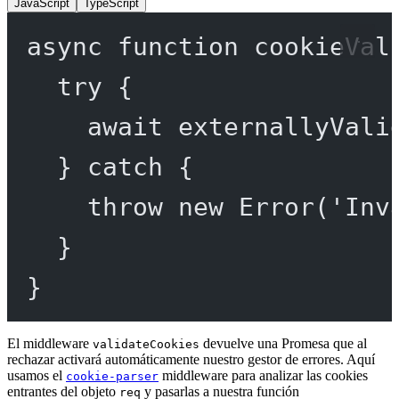
JavaScript
TypeScript
async
function
cookieVal
try
 {
await
externallyVali
} 
catch
 {
throw
new
Error
(
'Inv
}
}
El middleware
devuelve una Promesa que al
validateCookies
rechazar activará automáticamente nuestro gestor de errores. Aquí
usamos el
middleware para analizar las cookies
cookie-parser
entrantes del objeto
y pasarlas a nuestra función
req