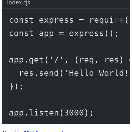
index.cjs
const
express
=
require
(
const
app
=
express
();
app.
get
(
'/'
, (
req
, 
res
) 
res.
send
(
'Hello World!
});
app.
listen
(
3000
);