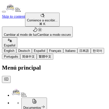
Skip to content
Comience a escribir...
⌘ K
Cambiar al modo de luz
Cambiar a modo oscuro
Español
English
Deutsch
Español
Français
Italiano
日本語
한국어
Português
简体中文
繁體中文
Menú principal
Documentos