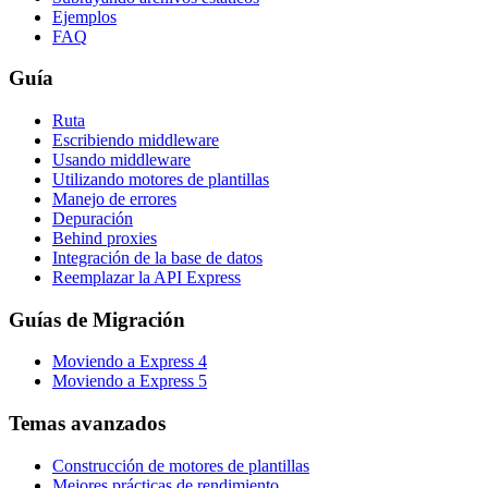
Ejemplos
FAQ
Guía
Ruta
Escribiendo middleware
Usando middleware
Utilizando motores de plantillas
Manejo de errores
Depuración
Behind proxies
Integración de la base de datos
Reemplazar la API Express
Guías de Migración
Moviendo a Express 4
Moviendo a Express 5
Temas avanzados
Construcción de motores de plantillas
Mejores prácticas de rendimiento