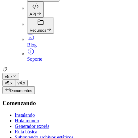
API
Recursos
Blog
Soporte
v5.x
v5.x
v4.x
Documentos
Comenzando
Instalando
Hola mundo
Generador exprés
Ruta básica
Subrayando archivos estáticos