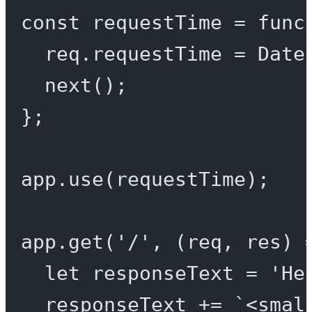
const
requestTime
=
func
req.requestTime 
=
 Date
next
();
};
app.
use
(requestTime);
app.
get
(
'/'
, (
req
, 
res
) 
let
 responseText 
=
'He
responseText 
+=
`<smal