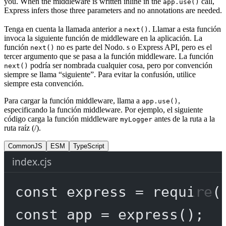
you. When the middleware is written inline in the
call,
app.use()
Express infers those three parameters and no annotations are needed.
Tenga en cuenta la llamada anterior a
. Llamar a esta función
next()
invoca la siguiente función de middleware en la aplicación. La
función
no es parte del Nodo. s o Express API, pero es el
next()
tercer argumento que se pasa a la función middleware. La función
podría ser nombrada cualquier cosa, pero por convención
next()
siempre se llama “siguiente”. Para evitar la confusión, utilice
siempre esta convención.
Para cargar la función middleware, llama a
,
app.use()
especificando la función middleware. Por ejemplo, el siguiente
código carga la función middleware
antes de la ruta a la
myLogger
ruta raíz (/).
CommonJS
ESM
TypeScript
index.cjs
const
express
=
require
(
const
app
=
express
();