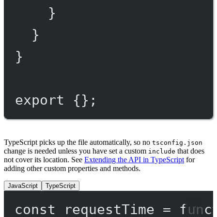
}
}
}
export
 {};
TypeScript picks up the file automatically, so no
tsconfig.json
change is needed unless you have set a custom
that does
include
not cover its location. See
Extending the API in TypeScript
for
adding other custom properties and methods.
JavaScript
TypeScript
const
requestTime
=
func