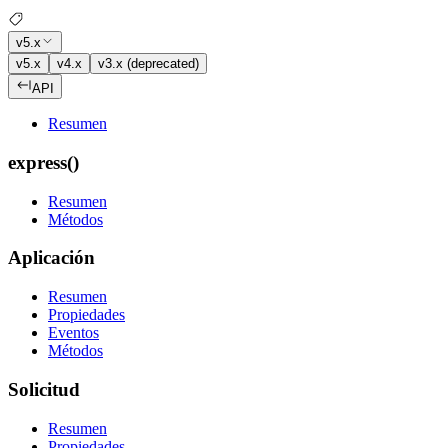
v5.x
v5.x
v4.x
v3.x (deprecated)
API
Resumen
express()
Resumen
Métodos
Aplicación
Resumen
Propiedades
Eventos
Métodos
Solicitud
Resumen
Propiedades