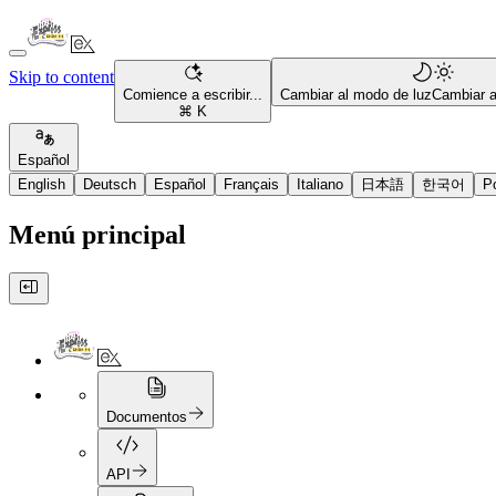
Skip to content
Comience a escribir...
Cambiar al modo de luz
Cambiar 
⌘ K
Español
English
Deutsch
Español
Français
Italiano
日本語
한국어
P
Menú principal
Documentos
API