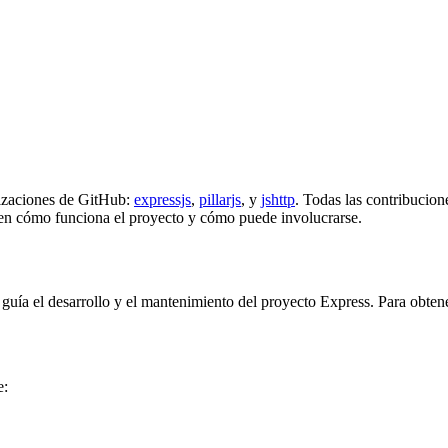
nizaciones de GitHub:
expressjs
,
pillarjs
, y
jshttp
. Todas las contribucion
en cómo funciona el proyecto y cómo puede involucrarse.
 guía el desarrollo y el mantenimiento del proyecto Express. Para obte
e: