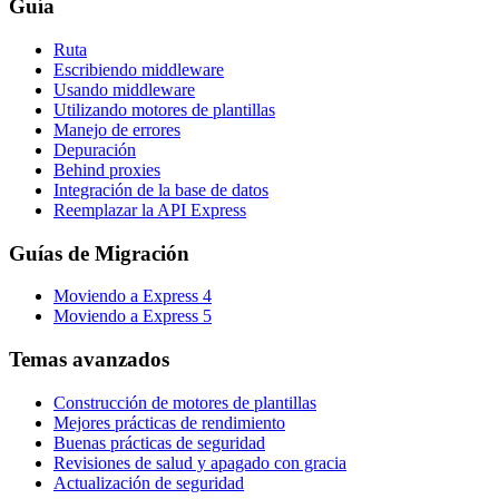
Guía
Ruta
Escribiendo middleware
Usando middleware
Utilizando motores de plantillas
Manejo de errores
Depuración
Behind proxies
Integración de la base de datos
Reemplazar la API Express
Guías de Migración
Moviendo a Express 4
Moviendo a Express 5
Temas avanzados
Construcción de motores de plantillas
Mejores prácticas de rendimiento
Buenas prácticas de seguridad
Revisiones de salud y apagado con gracia
Actualización de seguridad