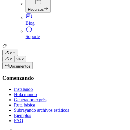
Recursos
Blog
Soporte
v5.x
v5.x
v4.x
Documentos
Comenzando
Instalando
Hola mundo
Generador exprés
Ruta básica
Subrayando archivos estáticos
Ejemplos
FAQ