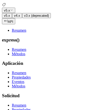
v5.x
v5.x
v4.x
v3.x (deprecated)
API
Resumen
express()
Resumen
Métodos
Aplicación
Resumen
Propiedades
Eventos
Métodos
Solicitud
Resumen
Propiedades