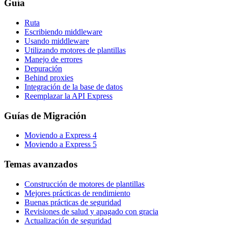
Guía
Ruta
Escribiendo middleware
Usando middleware
Utilizando motores de plantillas
Manejo de errores
Depuración
Behind proxies
Integración de la base de datos
Reemplazar la API Express
Guías de Migración
Moviendo a Express 4
Moviendo a Express 5
Temas avanzados
Construcción de motores de plantillas
Mejores prácticas de rendimiento
Buenas prácticas de seguridad
Revisiones de salud y apagado con gracia
Actualización de seguridad