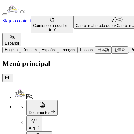
Skip to content
Comience a escribir...
Cambiar al modo de luz
Cambiar 
⌘ K
Español
English
Deutsch
Español
Français
Italiano
日本語
한국어
P
Menú principal
Documentos
API