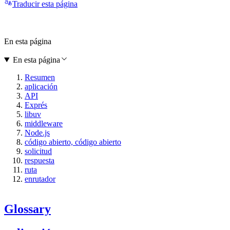
Traducir esta página
En esta página
En esta página
Resumen
aplicación
API
Exprés
libuv
middleware
Node.js
código abierto, código abierto
solicitud
respuesta
ruta
enrutador
Glossary