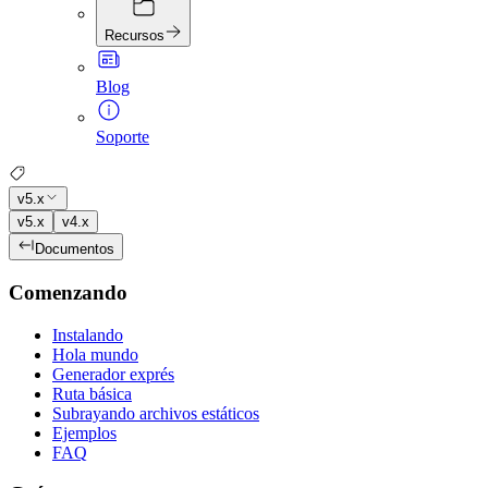
Recursos
Blog
Soporte
v5.x
v5.x
v4.x
Documentos
Comenzando
Instalando
Hola mundo
Generador exprés
Ruta básica
Subrayando archivos estáticos
Ejemplos
FAQ