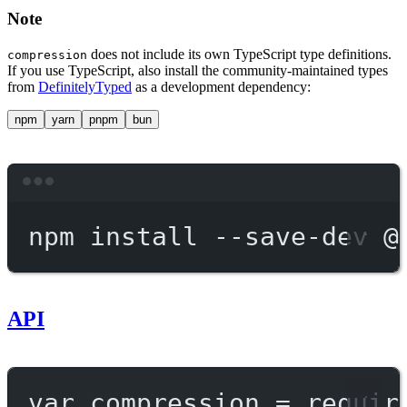
Note
does not include its own TypeScript type definitions.
compression
If you use TypeScript, also install the community-maintained types
from
DefinitelyTyped
as a development dependency:
npm
yarn
pnpm
bun
Terminal window
npm
install
--save-dev
@
API
var
 compression 
=
requir