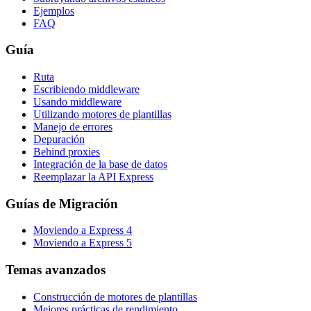
Ejemplos
FAQ
Guía
Ruta
Escribiendo middleware
Usando middleware
Utilizando motores de plantillas
Manejo de errores
Depuración
Behind proxies
Integración de la base de datos
Reemplazar la API Express
Guías de Migración
Moviendo a Express 4
Moviendo a Express 5
Temas avanzados
Construcción de motores de plantillas
Mejores prácticas de rendimiento