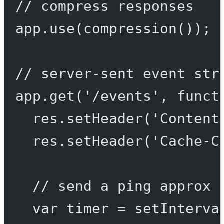
// compress responses
app.
use
(
compression
());
// server-sent event str
app.
get
(
'/events'
, 
funct
res.
setHeader
(
'Content
res.
setHeader
(
'Cache-C
// send a ping approx 
var
 timer 
=
setInterva