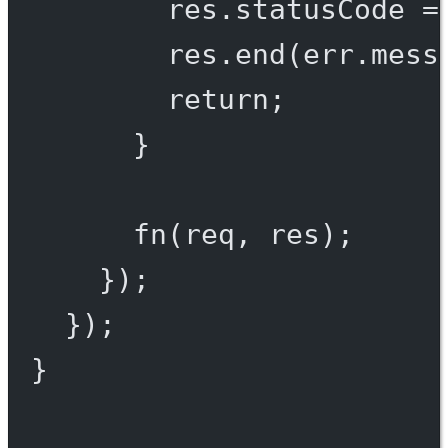
res.statusCode 
=
res.
end
(err.mess
return
;
}
fn
(req, res);
});
});
}