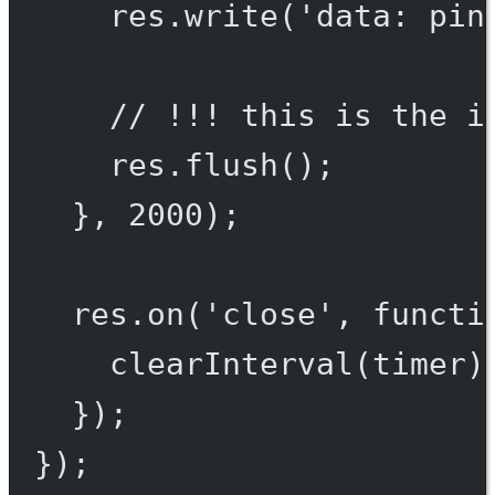
res.
write
(
'data: pin
// !!! this is the i
res.
flush
();
}, 
2000
);
res.
on
(
'close'
, 
functi
clearInterval
(timer)
});
});