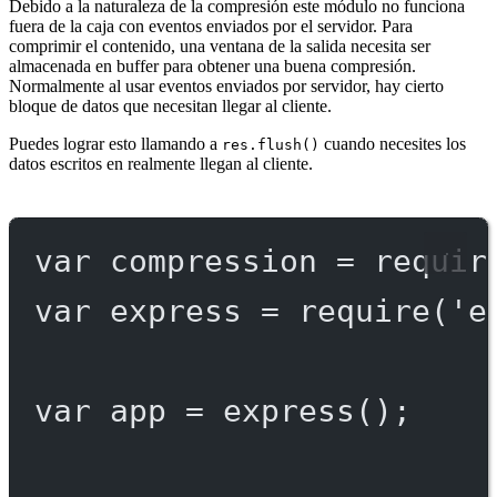
Debido a la naturaleza de la compresión este módulo no funciona
fuera de la caja con eventos enviados por el servidor. Para
comprimir el contenido, una ventana de la salida necesita ser
almacenada en buffer para obtener una buena compresión.
Normalmente al usar eventos enviados por servidor, hay cierto
bloque de datos que necesitan llegar al cliente.
Puedes lograr esto llamando a
cuando necesites los
res.flush()
datos escritos en realmente llegan al cliente.
var
 compression 
=
requir
var
 express 
=
require
(
'e
var
 app 
=
express
();