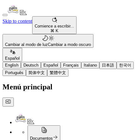
Skip to content
Comience a escribir...
⌘ K
Cambiar al modo de luz
Cambiar a modo oscuro
Español
English
Deutsch
Español
Français
Italiano
日本語
한국어
Português
简体中文
繁體中文
Menú principal
Documentos