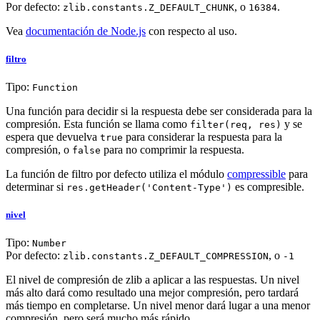
Por defecto:
, o
.
zlib.constants.Z_DEFAULT_CHUNK
16384
Vea
documentación de Node.js
con respecto al uso.
filtro
Tipo:
Function
Una función para decidir si la respuesta debe ser considerada para la
compresión. Esta función se llama como
y se
filter(req, res)
espera que devuelva
para considerar la respuesta para la
true
compresión, o
para no comprimir la respuesta.
false
La función de filtro por defecto utiliza el módulo
compressible
para
determinar si
es compresible.
res.getHeader('Content-Type')
nivel
Tipo:
Number
Por defecto:
, o
zlib.constants.Z_DEFAULT_COMPRESSION
-1
El nivel de compresión de zlib a aplicar a las respuestas. Un nivel
más alto dará como resultado una mejor compresión, pero tardará
más tiempo en completarse. Un nivel menor dará lugar a una menor
compresión, pero será mucho más rápido.