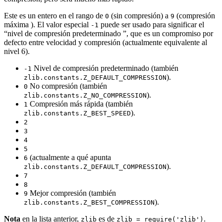
Este es un entero en el rango de
(sin compresión) a
(compresión
0
9
máxima ). El valor especial
puede ser usado para significar el
-1
“nivel de compresión predeterminado ”, que es un compromiso por
defecto entre velocidad y compresión (actualmente equivalente al
nivel 6).
Nivel de compresión predeterminado (también
-1
).
zlib.constants.Z_DEFAULT_COMPRESSION
No compresión (también
0
).
zlib.constants.Z_NO_COMPRESSION
Compresión más rápida (también
1
).
zlib.constants.Z_BEST_SPEED
2
3
4
5
(actualmente a qué apunta
6
).
zlib.constants.Z_DEFAULT_COMPRESSION
7
8
Mejor compresión (también
9
).
zlib.constants.Z_BEST_COMPRESSION
Nota
en la lista anterior,
es de
.
zlib
zlib = require('zlib')