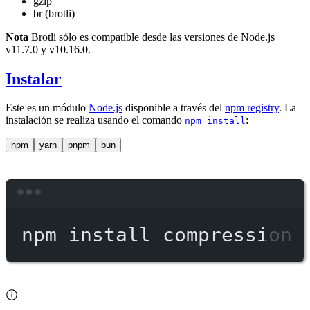
gzip
br (brotli)
Nota
Brotli sólo es compatible desde las versiones de Node.js
v11.7.0 y v10.16.0.
Instalar
Este es un módulo
Node.js
disponible a través del
npm registry
. La
instalación se realiza usando el comando
:
npm install
npm
yarn
pnpm
bun
Terminal window
npm
install
compression