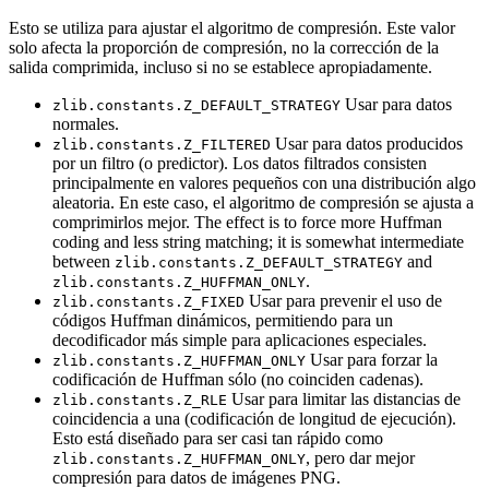
Esto se utiliza para ajustar el algoritmo de compresión. Este valor
solo afecta la proporción de compresión, no la corrección de la
salida comprimida, incluso si no se establece apropiadamente.
Usar para datos
zlib.constants.Z_DEFAULT_STRATEGY
normales.
Usar para datos producidos
zlib.constants.Z_FILTERED
por un filtro (o predictor). Los datos filtrados consisten
principalmente en valores pequeños con una distribución algo
aleatoria. En este caso, el algoritmo de compresión se ajusta a
comprimirlos mejor. The effect is to force more Huffman
coding and less string matching; it is somewhat intermediate
between
and
zlib.constants.Z_DEFAULT_STRATEGY
.
zlib.constants.Z_HUFFMAN_ONLY
Usar para prevenir el uso de
zlib.constants.Z_FIXED
códigos Huffman dinámicos, permitiendo para un
decodificador más simple para aplicaciones especiales.
Usar para forzar la
zlib.constants.Z_HUFFMAN_ONLY
codificación de Huffman sólo (no coinciden cadenas).
Usar para limitar las distancias de
zlib.constants.Z_RLE
coincidencia a una (codificación de longitud de ejecución).
Esto está diseñado para ser casi tan rápido como
, pero dar mejor
zlib.constants.Z_HUFFMAN_ONLY
compresión para datos de imágenes PNG.