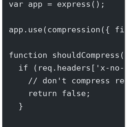
var
 app 
=
express
();
app.
use
(
compression
({ fi
function
shouldCompress
(
if
 (req.headers[
'x-no-
// don't compress re
return
false
;
}