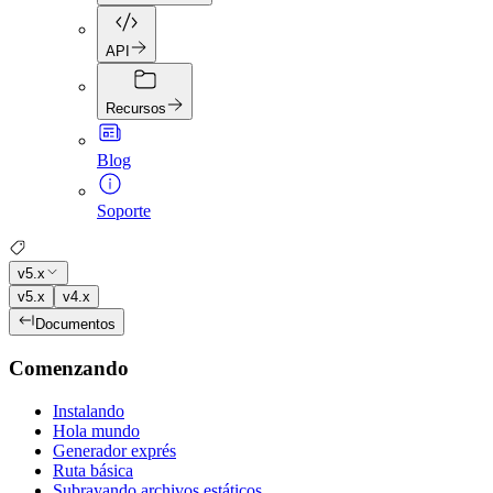
API
Recursos
Blog
Soporte
v5.x
v5.x
v4.x
Documentos
Comenzando
Instalando
Hola mundo
Generador exprés
Ruta básica
Subrayando archivos estáticos