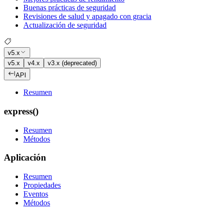
Buenas prácticas de seguridad
Revisiones de salud y apagado con gracia
Actualización de seguridad
v5.x
v5.x
v4.x
v3.x (deprecated)
API
Resumen
express()
Resumen
Métodos
Aplicación
Resumen
Propiedades
Eventos
Métodos