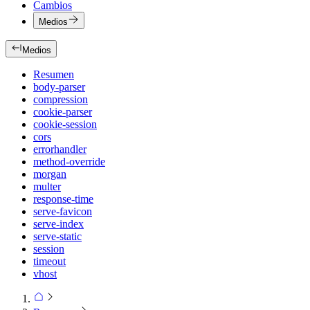
Cambios
Medios
Medios
Resumen
body-parser
compression
cookie-parser
cookie-session
cors
errorhandler
method-override
morgan
multer
response-time
serve-favicon
serve-index
serve-static
session
timeout
vhost