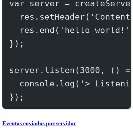
var
 server 
=
createServe
res.
setHeader
(
'Content
res.
end
(
'hello world!'
});
server.
listen
(
3000
, () 
=
console.
log
(
'> Listeni
});
Eventos enviados por servidor