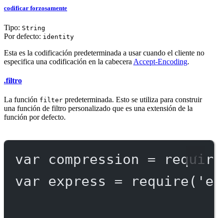
codificar forzosamente
Tipo:
String
Por defecto:
identity
Esta es la codificación predeterminada a usar cuando el cliente no
especifica una codificación en la cabecera
Accept-Encoding
.
.filtro
La función
predeterminada. Esto se utiliza para construir
filter
una función de filtro personalizado que es una extensión de la
función por defecto.
var
 compression 
=
requir
var
 express 
=
require
(
'e