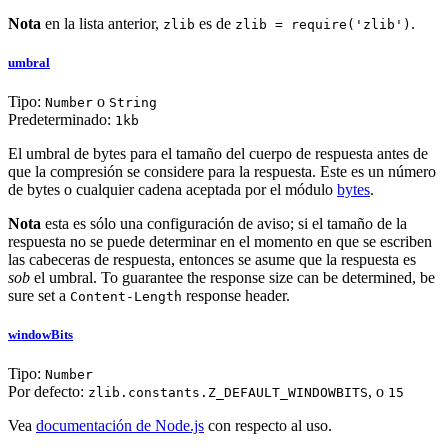
Nota
en la lista anterior,
es de
.
zlib
zlib = require('zlib')
umbral
Tipo:
o
Number
String
Predeterminado:
1kb
El umbral de bytes para el tamaño del cuerpo de respuesta antes de
que la compresión se considere para la respuesta. Este es un número
de bytes o cualquier cadena aceptada por el módulo
bytes
.
Nota
esta es sólo una configuración de aviso; si el tamaño de la
respuesta no se puede determinar en el momento en que se escriben
las cabeceras de respuesta, entonces se asume que la respuesta es
sob
el umbral. To guarantee the response size can be determined, be
sure set a
response header.
Content-Length
windowBits
Tipo:
Number
Por defecto:
, o
zlib.constants.Z_DEFAULT_WINDOWBITS
15
Vea
documentación de Node.js
con respecto al uso.