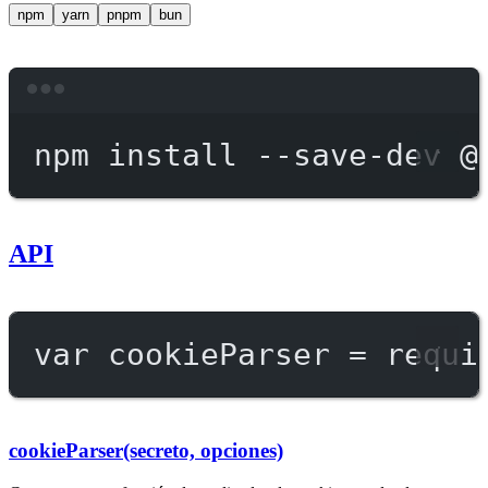
npm
yarn
pnpm
bun
Terminal window
npm
install
--save-dev
@
API
var
 cookieParser 
=
requi
cookieParser(secreto, opciones)