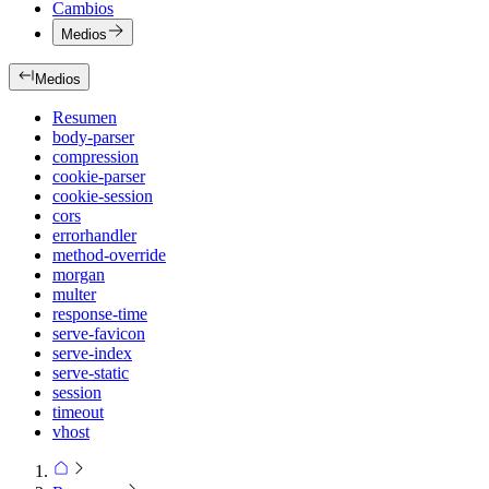
Cambios
Medios
Medios
Resumen
body-parser
compression
cookie-parser
cookie-session
cors
errorhandler
method-override
morgan
multer
response-time
serve-favicon
serve-index
serve-static
session
timeout
vhost