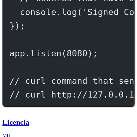
console.
log
(
'Signed Co
});
app.
listen
(
8080
);
// curl command that sen
// curl http://127.0.0.1
Licencia
MIT