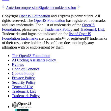
Anterior
compression
Siguiente
cookie-session
Copyright
OpenJS Foundation
and Express.js contributors. All
rights reserved. The
OpenJS Foundation
has registered trademarks
and uses trademarks. For a list of trademarks of the
OpenJS
Foundation
, please see our
Trademark Policy
and
Trademark List
.
Trademarks and logos not indicated on the
list of OpenJS
Foundation trademarks
are trademarks™ or registered® trademarks
of their respective holders. Use of them does not imply any
affiliation with or endorsement by them.
The OpenJS Foundation
AI Coding Assistants Policy
Bylaws
Code of Conduct
Cookie Policy
Privacy Policy
Security Policy
Terms of Use
Trademark List
Trademark Policy