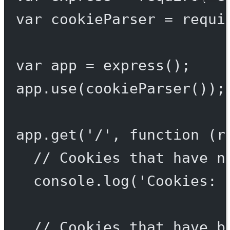
var
 cookieParser 
=
requi
var
 app 
=
express
();
app.
use
(
cookieParser
());
app.
get
(
'/'
, 
function
 (
r
// Cookies that have n
console.
log
(
'Cookies: 
// Cookies that have b