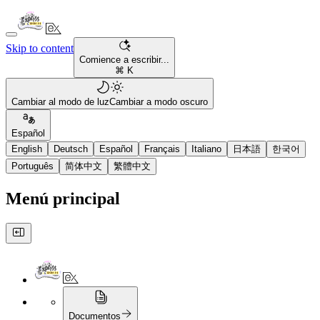
Skip to content
Comience a escribir...
⌘ K
Cambiar al modo de luz
Cambiar a modo oscuro
Español
English
Deutsch
Español
Français
Italiano
日本語
한국어
Português
简体中文
繁體中文
Menú principal
Documentos