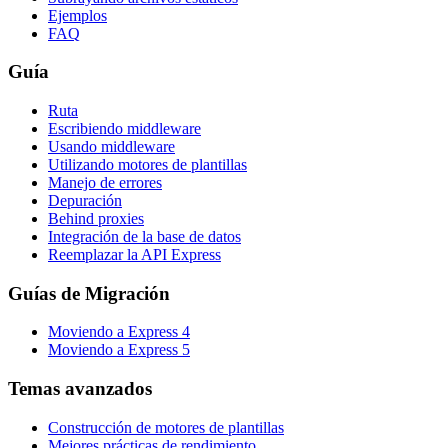
Ejemplos
FAQ
Guía
Ruta
Escribiendo middleware
Usando middleware
Utilizando motores de plantillas
Manejo de errores
Depuración
Behind proxies
Integración de la base de datos
Reemplazar la API Express
Guías de Migración
Moviendo a Express 4
Moviendo a Express 5
Temas avanzados
Construcción de motores de plantillas
Mejores prácticas de rendimiento