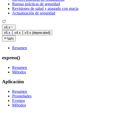
Buenas prácticas de seguridad
Revisiones de salud y apagado con gracia
Actualización de seguridad
v5.x
v5.x
v4.x
v3.x (deprecated)
API
Resumen
express()
Resumen
Métodos
Aplicación
Resumen
Propiedades
Eventos
Métodos