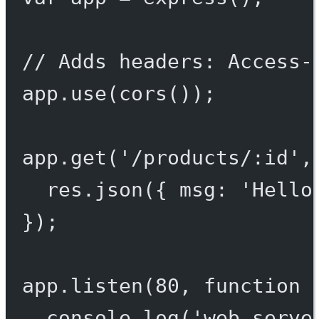
// Adds headers: Access-
app.
use
(
cors
());
app.
get
(
'/products/:id'
,
res.
json
({ msg: 
'Hello
});
app.
listen
(
80
, 
function
 
console.
log
(
'web serve