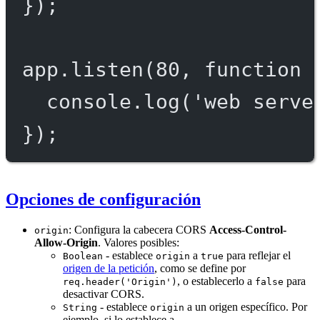
});
app.
listen
(
80
, 
function
 
console.
log
(
'web serve
});
Opciones de configuración
: Configura la cabecera CORS
Access-Control-
origin
Allow-Origin
. Valores posibles:
- establece
a
para reflejar el
Boolean
origin
true
origen de la petición
, como se define por
, o establecerlo a
para
req.header('Origin')
false
desactivar CORS.
- establece
a un origen específico. Por
String
origin
ejemplo, si lo establece a