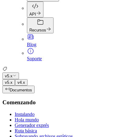
API
Recursos
Blog
Soporte
v5.x
v5.x
v4.x
Documentos
Comenzando
Instalando
Hola mundo
Generador exprés
Ruta básica
Subrayando archivos estáticos