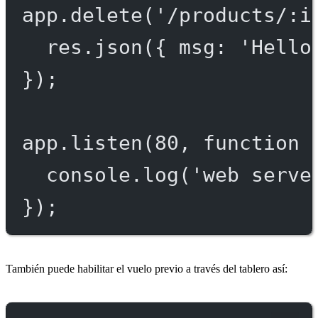
app.
delete
(
'/products/:i
res.
json
({ msg: 
'Hello
});
app.
listen
(
80
, 
function
 
console.
log
(
'web serve
});
También puede habilitar el vuelo previo a través del tablero así: