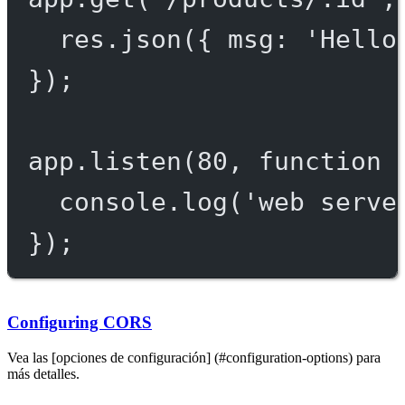
res.
json
({ msg: 
'Hello
});
app.
listen
(
80
, 
function
 
console.
log
(
'web serve
});
Configuring CORS
Vea las [opciones de configuración] (#configuration-options) para
más detalles.