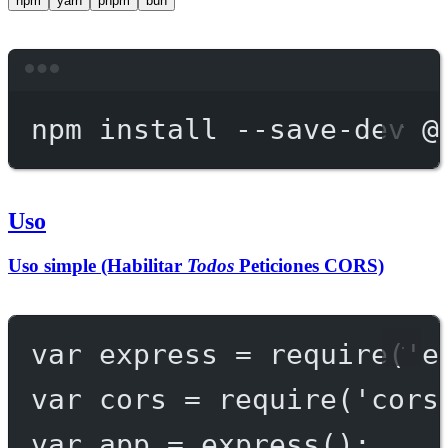
npm
yarn
pnpm
bun
Terminal window
npm
install
--save-dev
@
Uso
Uso simple (Habilitar
Todos
Peticiones CORS)
var
 express 
=
require
(
'e
var
 cors 
=
require
(
'cors
var
 app 
=
express
();