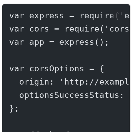
var
 express 
=
require
(
'e
var
 cors 
=
require
(
'cors
var
 app 
=
express
();
var
 corsOptions 
=
 {
origin: 
'http://exampl
optionsSuccessStatus: 
};