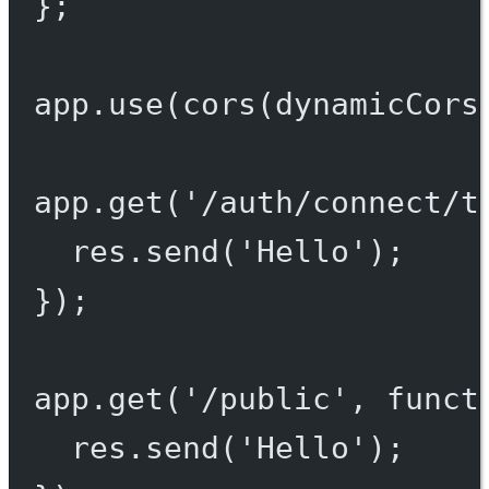
};
app.
use
(
cors
(dynamicCors
app.
get
(
'/auth/connect/t
res.
send
(
'Hello'
);
});
app.
get
(
'/public'
, 
funct
res.
send
(
'Hello'
);