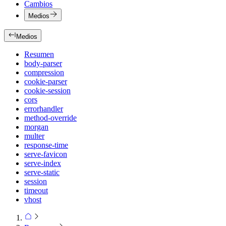
Cambios
Medios
Medios
Resumen
body-parser
compression
cookie-parser
cookie-session
cors
errorhandler
method-override
morgan
multer
response-time
serve-favicon
serve-index
serve-static
session
timeout
vhost