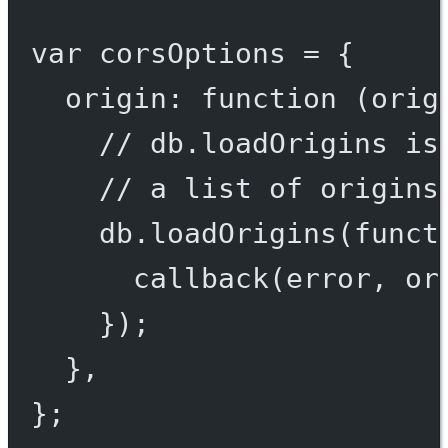
var
 corsOptions 
=
 {
origin
: 
function
 (
orig
// db.loadOrigins is
// a list of origins
db.
loadOrigins
(
funct
callback
(error, or
});
},
};