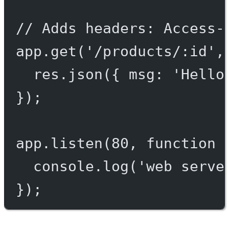
// Adds headers: Access-
app.
get
(
'/products/:id'
,
res.
json
({ msg: 
'Hello
});
app.
listen
(
80
, 
function
 
console.
log
(
'web serve
});