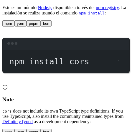
Este es un módulo
Node.js
disponible a través del
npm registry
. La
instalación se realiza usando el comando
:
npm install
npm
yarn
pnpm
bun
Terminal window
npm
install
cors
Note
does not include its own TypeScript type definitions. If you
cors
use TypeScript, also install the community-maintained types from
DefinitelyTyped
as a development dependency: