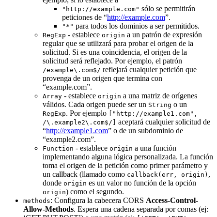
sólo se permitirán
"http://example.com"
peticiones de “
http://example.com
”.
para todos los dominios a ser permitidos.
"*"
- establece
a un patrón de expresión
RegExp
origin
regular que se utilizará para probar el origen de la
solicitud. Si es una coincidencia, el origen de la
solicitud será reflejado. Por ejemplo, el patrón
reflejará cualquier petición que
/example\.com$/
provenga de un origen que termina con
“example.com”.
- establece
a una matriz de orígenes
Array
origin
válidos. Cada origen puede ser un
o un
String
. Por ejemplo
RegExp
["http://example1.com",
aceptará cualquier solicitud de
/\.example2\.com$/]
“
http://example1.com
” o de un subdominio de
“example2.com”.
- establece
a una función
Function
origin
implementando alguna lógica personalizada. La función
toma el origen de la petición como primer parámetro y
un callback (llamado como
,
callback(err, origin)
donde
es un valor no función de la opción
origin
) como el segundo.
origin
: Configura la cabecera CORS
Access-Control-
methods
Allow-Methods
. Espera una cadena separada por comas (ej: