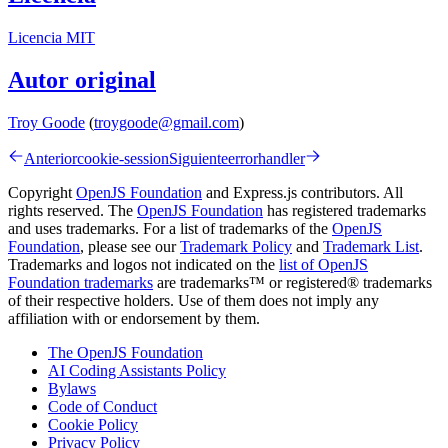
Licencia MIT
Autor original
Troy Goode
(
troygoode@gmail.com
)
Anterior
cookie-session
Siguiente
errorhandler
Copyright
OpenJS Foundation
and Express.js contributors. All
rights reserved. The
OpenJS Foundation
has registered trademarks
and uses trademarks. For a list of trademarks of the
OpenJS
Foundation
, please see our
Trademark Policy
and
Trademark List
.
Trademarks and logos not indicated on the
list of OpenJS
Foundation trademarks
are trademarks™ or registered® trademarks
of their respective holders. Use of them does not imply any
affiliation with or endorsement by them.
The OpenJS Foundation
AI Coding Assistants Policy
Bylaws
Code of Conduct
Cookie Policy
Privacy Policy