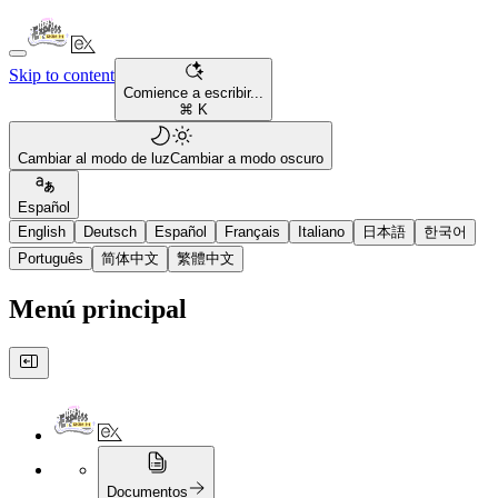
Skip to content
Comience a escribir...
⌘ K
Cambiar al modo de luz
Cambiar a modo oscuro
Español
English
Deutsch
Español
Français
Italiano
日本語
한국어
Português
简体中文
繁體中文
Menú principal
Documentos