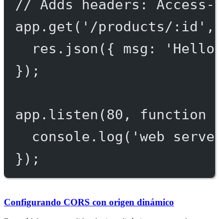
// Adds headers: Access-
app.
get
(
'/products/:id'
,
res.
json
({ msg: 
'Hello
});
app.
listen
(
80
, 
function
 
console.
log
(
'web serve
});
Configurando CORS con origen dinámico