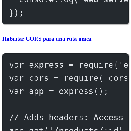
});
Habilitar CORS para una ruta única
var
 express 
=
require
(
'e
var
 cors 
=
require
(
'cors
var
 app 
=
express
();
// Adds headers: Access-
app.
get
(
'/products/:id'
,