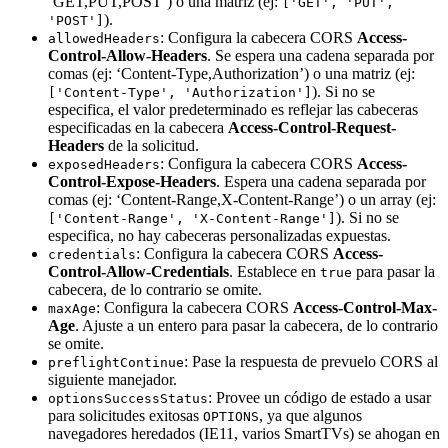
‘GET,PUT,POST’) o una matriz (ej:
['GET', 'PUT',
).
'POST']
: Configura la cabecera CORS
Access-
allowedHeaders
Control-Allow-Headers
. Se espera una cadena separada por
comas (ej: ‘Content-Type,Authorization’) o una matriz (ej:
). Si no se
['Content-Type', 'Authorization']
especifica, el valor predeterminado es reflejar las cabeceras
especificadas en la cabecera
Access-Control-Request-
Headers
de la solicitud.
: Configura la cabecera CORS
Access-
exposedHeaders
Control-Expose-Headers
. Espera una cadena separada por
comas (ej: ‘Content-Range,X-Content-Range’) o un array (ej:
). Si no se
['Content-Range', 'X-Content-Range']
especifica, no hay cabeceras personalizadas expuestas.
: Configura la cabecera CORS
Access-
credentials
Control-Allow-Credentials
. Establece en
para pasar la
true
cabecera, de lo contrario se omite.
: Configura la cabecera CORS
Access-Control-Max-
maxAge
Age
. Ajuste a un entero para pasar la cabecera, de lo contrario
se omite.
: Pase la respuesta de prevuelo CORS al
preflightContinue
siguiente manejador.
: Provee un código de estado a usar
optionsSuccessStatus
para solicitudes exitosas
, ya que algunos
OPTIONS
navegadores heredados (IE11, varios SmartTVs) se ahogan en