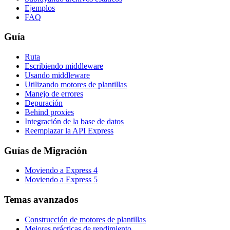
Ejemplos
FAQ
Guía
Ruta
Escribiendo middleware
Usando middleware
Utilizando motores de plantillas
Manejo de errores
Depuración
Behind proxies
Integración de la base de datos
Reemplazar la API Express
Guías de Migración
Moviendo a Express 4
Moviendo a Express 5
Temas avanzados
Construcción de motores de plantillas
Mejores prácticas de rendimiento