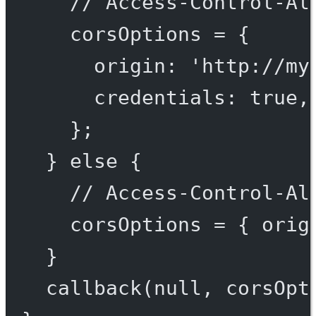
// Access-Control-Al
corsOptions 
=
 {
origin: 
'http://my
credentials: 
true
,
};
} 
else
 {
// Access-Control-Al
corsOptions 
=
 { orig
}
callback
(
null
, corsOpt