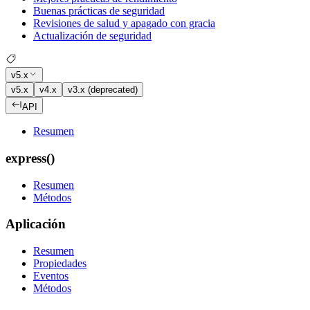
Buenas prácticas de seguridad
Revisiones de salud y apagado con gracia
Actualización de seguridad
v5.x
v5.x
v4.x
v3.x (deprecated)
API
Resumen
express()
Resumen
Métodos
Aplicación
Resumen
Propiedades
Eventos
Métodos