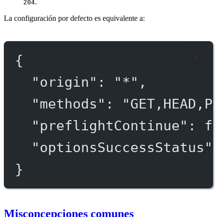
.
204
La configuración por defecto es equivalente a:
{
"origin"
: 
"*"
,
"methods"
: 
"GET,HEAD,P
"preflightContinue"
: 
f
"optionsSuccessStatus"
}
Misconcepciones comunes