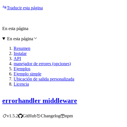
Traducir esta página
En esta página
En esta página
Resumen
Instalar
API
manejador de errores (opciones)
Ejemplos
Ejemplo simple
Ubicación de salida personalizada
Licencia
errorhandler middleware
v1.5.2
GitHub
Changelog
npm