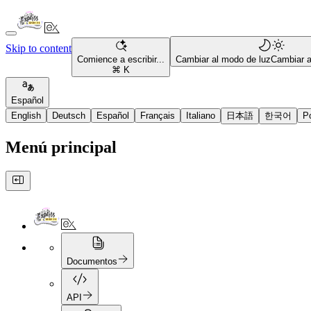
Skip to content
Comience a escribir...
Cambiar al modo de luz
Cambiar 
⌘ K
Español
English
Deutsch
Español
Français
Italiano
日本語
한국어
P
Menú principal
Documentos
API