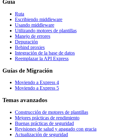
Guía
Ruta
Escribiendo middleware
Usando middleware
Utilizando motores de plantillas
Manejo de errores
Depuración
Behind proxies
Integración de la base de datos
Reemplazar la API Express
Guías de Migración
Moviendo a Express 4
Moviendo a Express 5
Temas avanzados
Construcción de motores de plantillas
Mejores prácticas de rendimiento
Buenas prácticas de seguridad
Revisiones de salud y apagado con gracia
Actualización de seguridad