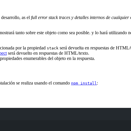
desarrollo, as el
full error stack traces y detalles internos de cualquie
ostrará tanto sobre este objeto como sea posible. y lo hará utilizando
rcionada por la propiedad
será devuelta en respuestas de HTML/t
stack
spect
será devuelto en respuestas de HTML/texto.
 propiedades enumerables del objeto en la respuesta.
stalación se realiza usando el comando
:
npm install
Terminal window