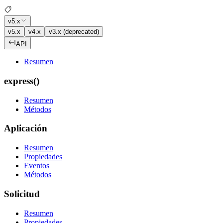
v5.x
v5.x
v4.x
v3.x (deprecated)
API
Resumen
express()
Resumen
Métodos
Aplicación
Resumen
Propiedades
Eventos
Métodos
Solicitud
Resumen
Propiedades