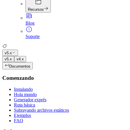
Recursos
Blog
Soporte
v5.x
v5.x
v4.x
Documentos
Comenzando
Instalando
Hola mundo
Generador exprés
Ruta básica
Subrayando archivos estáticos
Ejemplos
FAQ