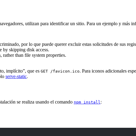
navegadores, utilizan para identificar un sitio. Para un ejemplo y más in
criminado, por lo que puede querer excluir estas solicitudes de sus reg
 by skipping disk access.
 rather than file system properties.
to, implícito”, que es
. Para iconos adicionales es
GET /favicon.ico
plo
serve-static
.
stalación se realiza usando el comando
:
npm install