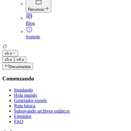
Recursos
Blog
Soporte
v5.x
v5.x
v4.x
Documentos
Comenzando
Instalando
Hola mundo
Generador exprés
Ruta básica
Subrayando archivos estáticos
Ejemplos
FAQ