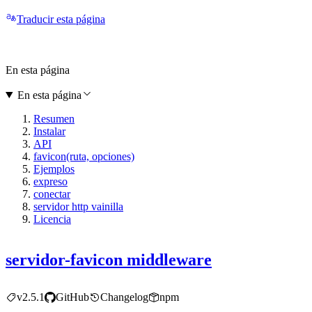
Traducir esta página
En esta página
En esta página
Resumen
Instalar
API
favicon(ruta, opciones)
Ejemplos
expreso
conectar
servidor http vainilla
Licencia
servidor-favicon middleware
v2.5.1
GitHub
Changelog
npm