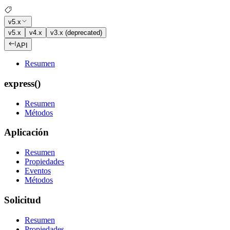
v5.x
v5.x
v4.x
v3.x (deprecated)
API
Resumen
express()
Resumen
Métodos
Aplicación
Resumen
Propiedades
Eventos
Métodos
Solicitud
Resumen
Propiedades