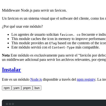
Middleware Node.js para servir un favicon.
Un favicon es un sistema visual que el software del cliente, como los 
¿Por qué usar este módulo?
Los agentes de usuario solicitan
frecuente e indis
favicon. co
This module caches the icon in memory to improve performance
This module provides an
based on the contents of the icon,
ETag
Este módulo servirá con el
más compatible.
Content-Type
Nota
Este módulo es exclusivamente para servir el “favicón por defec
un middleware adicional para servir los archivos relevantes, por ejem
Instalar
Este es un módulo
Node.js
disponible a través del
npm registry
. La in
npm
yarn
pnpm
bun