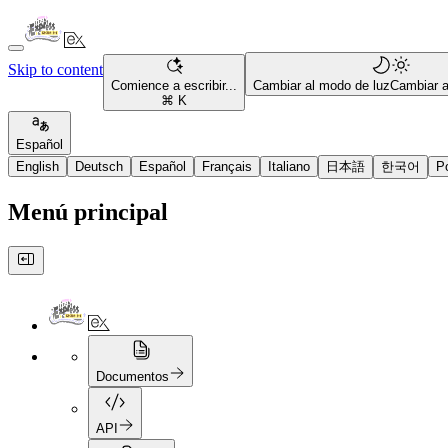
Skip to content
Comience a escribir...
Cambiar al modo de luz
Cambiar 
⌘ K
Español
English
Deutsch
Español
Français
Italiano
日本語
한국어
P
Menú principal
Documentos
API