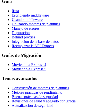
Guía
Ruta
Escribiendo middleware
Usando middleware
Utilizando motores de plantillas
Manejo de errores
Depuración
Behind proxies
Integración de la base de datos
Reemplazar la API Express
Guías de Migración
Moviendo a Express 4
Moviendo a Express 5
Temas avanzados
Construcción de motores de plantillas
Mejores prácticas de rendimiento
Buenas prácticas de seguridad
Revisiones de salud y apagado con gracia
Actualización de seguridad