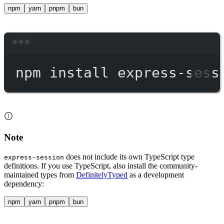
npm
yarn
pnpm
bun
Terminal window
npm
install
express-sess
Note
does not include its own TypeScript type
express-session
definitions. If you use TypeScript, also install the community-
maintained types from
DefinitelyTyped
as a development
dependency:
npm
yarn
pnpm
bun