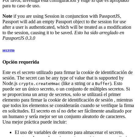
Por favor, investiga esta configuración y elige lo que es apropiado
para tu caso de uso.
Note
if you are using Session in conjunction with PassportJS,
Passport will add an empty Passport object to the session for use
after a user is authenticated, which will be treated as a modification
to the session, causing it to be saved.
Esto ha sido arreglado en
PassportJS 0.3.0
secreto
Opción requerida
Este es el secreto utilizado para firmar la cookie de identificación de
sesión. The secret can be any type of value that is supported by
Node.js
(like a string or a
). Esto
crypto.createHmac
Buffer
puede ser un único secreto, o un conjunto de múltiples secretos. Si
se proporciona un array de secretos, solo se utilizará el primer
elemento para firmar la cookie de identificación de sesión , mientras
que todos los elementos se considerarán cuando se verifique la firma
en solicitudes. El secreto en sí no debe ser fácilmente analizado por
un humano y sería mejor ser un conjunto aleatorio de caracteres.
Una mejor práctica puede incluir:
El uso de variables de entorno para almacenar el secreto,