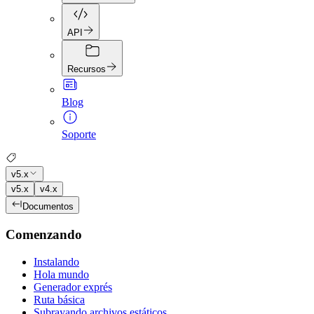
API
Recursos
Blog
Soporte
v5.x
v5.x
v4.x
Documentos
Comenzando
Instalando
Hola mundo
Generador exprés
Ruta básica
Subrayando archivos estáticos