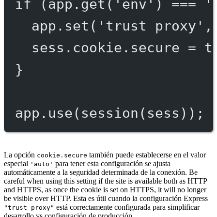
if
 (app.
get
(
'env'
) 
===
'
app.
set
(
'trust proxy'
,
sess.cookie.secure 
=
t
}
app.
use
(
session
(sess));
La opción
también puede establecerse en el valor
cookie.secure
especial
para tener esta configuración se ajusta
'auto'
automáticamente a la seguridad determinada de la conexión. Be
careful when using this setting if the site is available both as HTTP
and HTTPS, as once the cookie is set on HTTPS, it will no longer
be visible over HTTP. Esta es útil cuando la configuración Express
está correctamente configurada para simplificar
"trust proxy"
desarrollo vs configuración de producción.