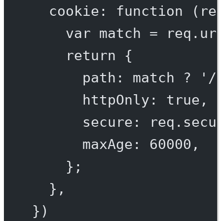
cookie
: 
function
 (
re
var
 match 
=
 req.ur
return
 {
path: match 
?
'/
httpOnly: 
true
,
secure: req.secu
maxAge: 
60000
,
};
},
})