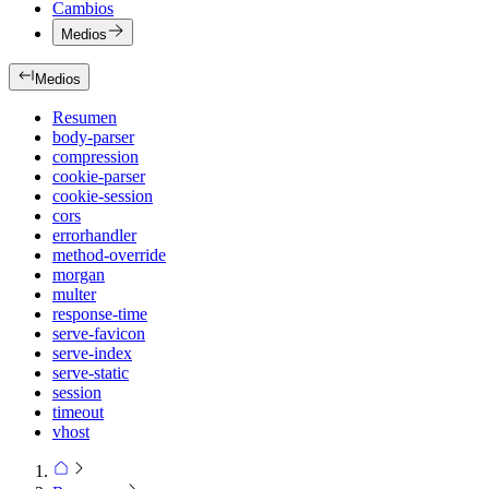
Cambios
Medios
Medios
Resumen
body-parser
compression
cookie-parser
cookie-session
cors
errorhandler
method-override
morgan
multer
response-time
serve-favicon
serve-index
serve-static
session
timeout
vhost