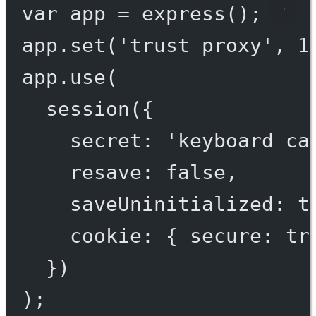
var
 app 
=
express
();
app.
set
(
'trust proxy'
, 
1
app.
use
(
session
({
secret: 
'keyboard ca
resave: 
false
,
saveUninitialized: 
t
cookie: { secure: 
tr
})
);