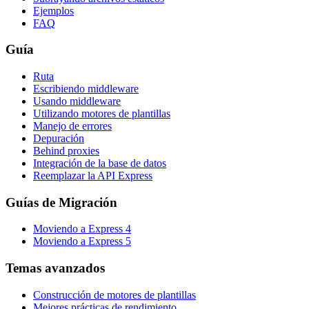
Ejemplos
FAQ
Guía
Ruta
Escribiendo middleware
Usando middleware
Utilizando motores de plantillas
Manejo de errores
Depuración
Behind proxies
Integración de la base de datos
Reemplazar la API Express
Guías de Migración
Moviendo a Express 4
Moviendo a Express 5
Temas avanzados
Construcción de motores de plantillas
Mejores prácticas de rendimiento