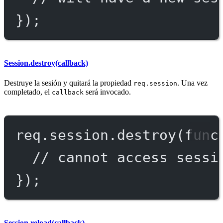
});
Session.destroy(callback)
Destruye la sesión y quitará la propiedad
. Una vez
req.session
completado, el
será invocado.
callback
req.session.
destroy
(
func
// cannot access sessi
});
Session.reload(callback)