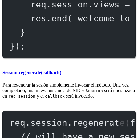
req.session.views 
=
res.
end
(
'welcome to 
}
});
Session.regenerate(callback)
Para regenerar la sesión simplemente invocar el método. Una vez
completado, una nueva instancia de SID y
será inicializada
Session
en
y el
será invocado.
req.session
callback
req.session.
regenerate
(
f
// will have a new ses