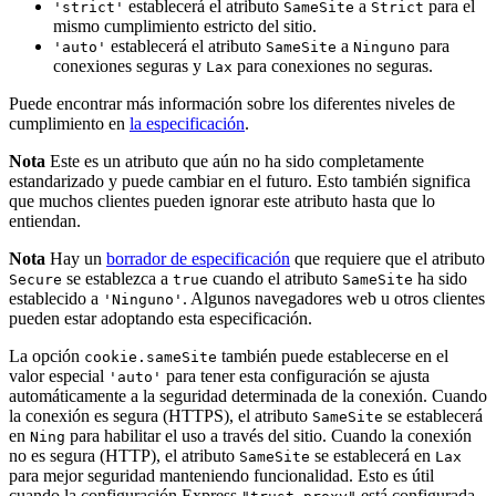
establecerá el atributo
a
para el
'strict'
SameSite
Strict
mismo cumplimiento estricto del sitio.
establecerá el atributo
a
para
'auto'
SameSite
Ninguno
conexiones seguras y
para conexiones no seguras.
Lax
Puede encontrar más información sobre los diferentes niveles de
cumplimiento en
la especificación
.
Nota
Este es un atributo que aún no ha sido completamente
estandarizado y puede cambiar en el futuro. Esto también significa
que muchos clientes pueden ignorar este atributo hasta que lo
entiendan.
Nota
Hay un
borrador de especificación
que requiere que el atributo
se establezca a
cuando el atributo
ha sido
Secure
true
SameSite
establecido a
. Algunos navegadores web u otros clientes
'Ninguno'
pueden estar adoptando esta especificación.
La opción
también puede establecerse en el
cookie.sameSite
valor especial
para tener esta configuración se ajusta
'auto'
automáticamente a la seguridad determinada de la conexión. Cuando
la conexión es segura (HTTPS), el atributo
se establecerá
SameSite
en
para habilitar el uso a través del sitio. Cuando la conexión
Ning
no es segura (HTTP), el atributo
se establecerá en
SameSite
Lax
para mejor seguridad manteniendo funcionalidad. Esto es útil
cuando la configuración Express
está configurada