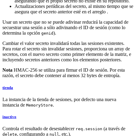
asegurando que el propio secreto no existe en su repositorio.
Actualizaciones periídicas del secreto, al mismo tiempo que se
asegura que el secreto anterior esté en el arreglo .
Usar un secreto que no se puede adivinar reducirá la capacidad de
secuestrar una sesión a sólo adivinando el ID de sesión (como lo
determina la opción
).
genid
Cambiar el valor secreto invalidará todas las sesiones existentes.
Para rotar el secreto sin invalidar sesiones, proporciona un array de
secretos, con el nuevo secreto como primer elemento de la matriz, e
incluyendo secretos anteriores como los elementos posteriores.
Nota
HMAC-256 se utiliza para firmar el ID de sesión. Por esta
razón, el secreto debe contener al menos 32 bytes de entropía.
tienda
La instancia de la tienda de sesiones, por defecto una nueva
instancia de
.
MemoryStore
inactivo
Controla el resultado de desestablecer
(a través de
req.session
, configurando a
, etc.).
delete
null