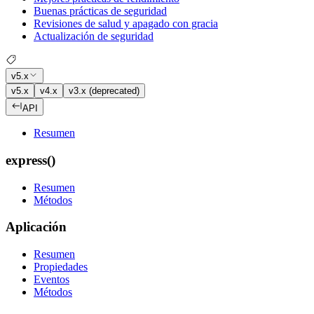
Buenas prácticas de seguridad
Revisiones de salud y apagado con gracia
Actualización de seguridad
v5.x
v5.x
v4.x
v3.x (deprecated)
API
Resumen
express()
Resumen
Métodos
Aplicación
Resumen
Propiedades
Eventos
Métodos