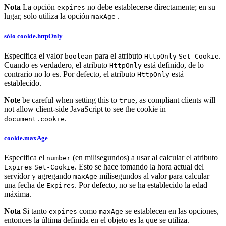
Nota
La opción
no debe establecerse directamente; en su
expires
lugar, solo utiliza la opción
.
maxAge
sólo cookie.httpOnly
Especifica el valor
para el atributo
.
boolean
HttpOnly
Set-Cookie
Cuando es verdadero, el atributo
está definido, de lo
HttpOnly
contrario no lo es. Por defecto, el atributo
está
HttpOnly
establecido.
Note
be careful when setting this to
, as compliant clients will
true
not allow client-side JavaScript to see the cookie in
.
document.cookie
cookie.maxAge
Especifica el
(en milisegundos) a usar al calcular el atributo
number
. Esto se hace tomando la hora actual del
Expires
Set-Cookie
servidor y agregando
milisegundos al valor para calcular
maxAge
una fecha de
. Por defecto, no se ha establecido la edad
Expires
máxima.
Nota
Si tanto
como
se establecen en las opciones,
expires
maxAge
entonces la última definida en el objeto es la que se utiliza.