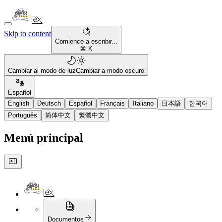
Skip to content
Comience a escribir...
⌘ K
Cambiar al modo de luz
Cambiar a modo oscuro
Español
English
Deutsch
Español
Français
Italiano
日本語
한국어
Português
简体中文
繁體中文
Menú principal
Documentos