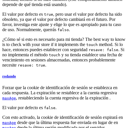
depende de qué tienda está usando).
El valor por defecto es
, pero usar el valor por defecto ha sido
true
obsoleto, ya que el valor por defecto cambiará en el futuro. Por
favor, investiga este ajuste y elige lo que es apropiado para tu caso
de uso. Normalmente, querrás
.
falso
¿Cómo sé si esto es necesario para mi tienda? The best way to know
is to check with your store if it implements the
method. Si lo
touch
hace, entonces puedes establecer con seguridad
. Si
resave: false
no implementa el método
y su tienda establece una fecha de
touch
vencimiento en sesiones almacenadas, entonces probablemente
necesite
.
resave: true
rodando
Forzar que la cookie de identificación de sesión se establezca en
cada respuesta. La expiración se restablece a la cuenta regresiva
, restableciendo la cuenta regresiva de la expiración .
maxAge
El valor por defecto es
.
false
Con esto activado, la cookie de identificación de sesión expirará en
desde que la última respuesta fue enviada en lugar de en
maxAge
desde la última sesión modificada por el servidor.
maxAge