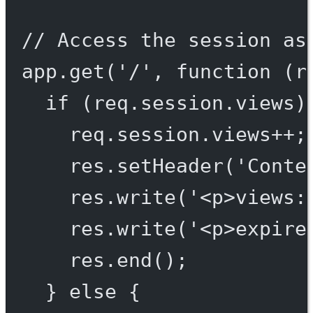
// Access the session as
app.
get
(
'/'
, 
function
 (
r
if
 (req.session.views)
req.session.views
++
;
res.
setHeader
(
'Conte
res.
write
(
'<p>views:
res.
write
(
'<p>expire
res.
end
();
} 
else
 {