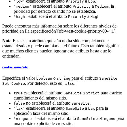
establecerá el atributo
a
.
'low'
Priority
Low
establecerá el atributo
a
, la
'medium'
Priority
Medium
prioridad por defecto cuando no se establezca.
establecerá el atributo
a
.
'high'
Priority
High
Puede encontrar más información sobre los diferentes niveles de
prioridad en [la especificación][rfc-west-cookie-priority-00-4.1].
Nota
Este es un atributo que aún no ha sido completamente
estandarizado y puede cambiar en el futuro. Esto también significa
que muchos clientes pueden ignorar este atributo hasta que lo
entiendan.
cookie.sameSite
Especifica el valor
o
para el atributo
boolean
string
SameSite
. Por defecto, esto es
.
Set-Cookie
false
establecerá el atributo
a
para estricto
true
SameSite
Strict
cumplimiento del mismo sitio.
no establecerá el atributo
.
false
SameSite
establecerá el atributo
a
para la
'lax'
SameSite
Lax
aplicación laxa del mismo sitio.
establecerá el atributo
a
para
'ninguno '
SameSite
Ninguno
una cookie explícita de cross-site.