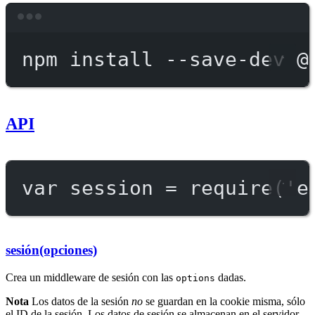
Terminal window
npm
install
--save-dev
@
API
var
 session 
=
require
(
'e
sesión(opciones)
Crea un middleware de sesión con las
dadas.
options
Nota
Los datos de la sesión
no
se guardan en la cookie misma, sólo
el ID de la sesión. Los datos de sesión se almacenan en el servidor.