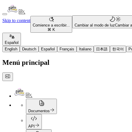
Skip to content
Comience a escribir...
Cambiar al modo de luz
Cambiar 
⌘ K
Español
English
Deutsch
Español
Français
Italiano
日本語
한국어
P
Menú principal
Documentos
API