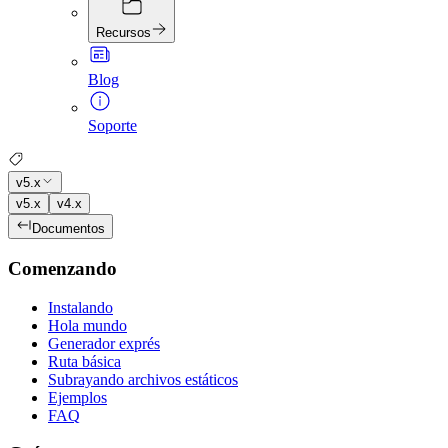
Recursos
Blog
Soporte
v5.x
v5.x
v4.x
Documentos
Comenzando
Instalando
Hola mundo
Generador exprés
Ruta básica
Subrayando archivos estáticos
Ejemplos
FAQ