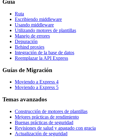
Guía
Ruta
Escribiendo middleware
Usando middleware
Utilizando motores de plantillas
Manejo de errores
Depuración
Behind proxies
Integración de la base de datos
Reemplazar la API Express
Guías de Migración
Moviendo a Express 4
Moviendo a Express 5
Temas avanzados
Construcción de motores de plantillas
Mejores prácticas de rendimiento
Buenas prácticas de seguridad
Revisiones de salud y apagado con gracia
Actualización de seguridad