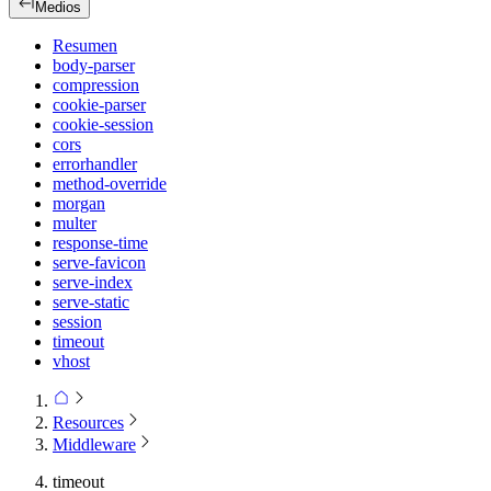
Medios
Resumen
body-parser
compression
cookie-parser
cookie-session
cors
errorhandler
method-override
morgan
multer
response-time
serve-favicon
serve-index
serve-static
session
timeout
vhost
Resources
Middleware
timeout