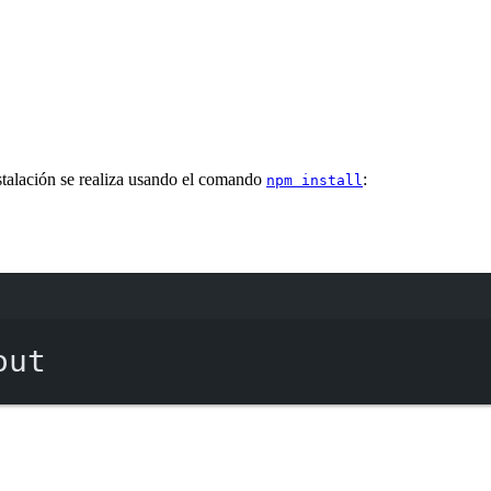
stalación se realiza usando el comando
:
npm install
Terminal window
out