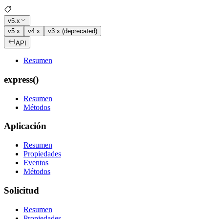
v5.x
v5.x
v4.x
v3.x (deprecated)
API
Resumen
express()
Resumen
Métodos
Aplicación
Resumen
Propiedades
Eventos
Métodos
Solicitud
Resumen
Propiedades