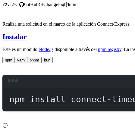
v1.9.1
GitHub
Changelog
npm
Realiza una solicitud en el marco de la aplicación Connect/Express.
Instalar
Este es un módulo
Node.js
disponible a través del
npm registry
. La in
npm
yarn
pnpm
bun
npm
install
connect-time