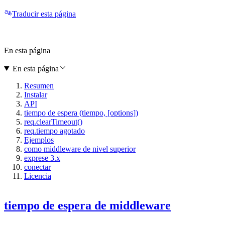
Traducir esta página
En esta página
En esta página
Resumen
Instalar
API
tiempo de espera (tiempo, [options])
req.clearTimeout()
req.tiempo agotado
Ejemplos
como middleware de nivel superior
exprese 3.x
conectar
Licencia
tiempo de espera de middleware