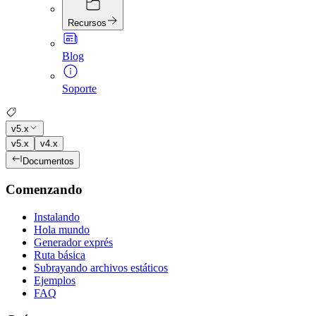
Recursos
Blog
Soporte
v5.x
v5.x
v4.x
Documentos
Comenzando
Instalando
Hola mundo
Generador exprés
Ruta básica
Subrayando archivos estáticos
Ejemplos
FAQ