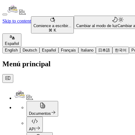
Skip to content
Comience a escribir...
Cambiar al modo de luz
Cambiar 
⌘ K
Español
English
Deutsch
Español
Français
Italiano
日本語
한국어
P
Menú principal
Documentos
API