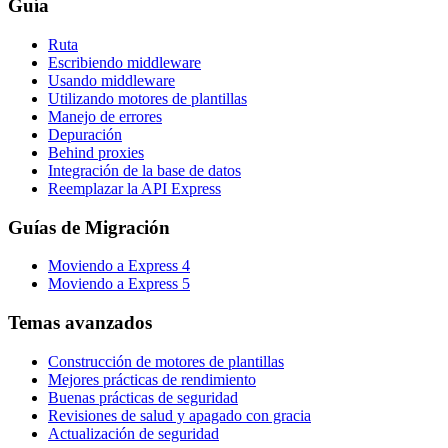
Guía
Ruta
Escribiendo middleware
Usando middleware
Utilizando motores de plantillas
Manejo de errores
Depuración
Behind proxies
Integración de la base de datos
Reemplazar la API Express
Guías de Migración
Moviendo a Express 4
Moviendo a Express 5
Temas avanzados
Construcción de motores de plantillas
Mejores prácticas de rendimiento
Buenas prácticas de seguridad
Revisiones de salud y apagado con gracia
Actualización de seguridad