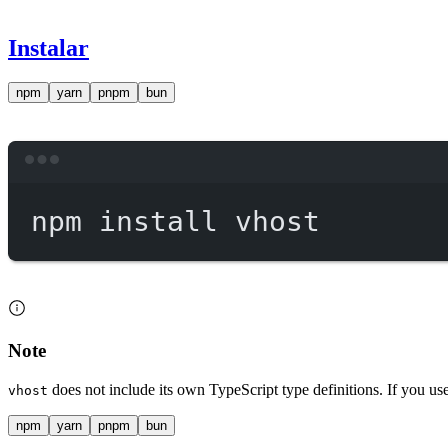
Instalar
npm
yarn
pnpm
bun
npm
install
vhost
Note
does not include its own TypeScript type definitions. If you u
vhost
npm
yarn
pnpm
bun