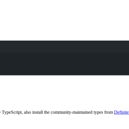
Terminal window
se TypeScript, also install the community-maintained types from
Definit