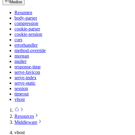
Medios
Resumen
body-parser
compression
cookie-parser
cookie-session
cors
errorhandler
method-override
morgan
multer
response-time
serve-favicon
serve-index
serve-static
session
timeout
vhost
Resources
Middleware
vhost