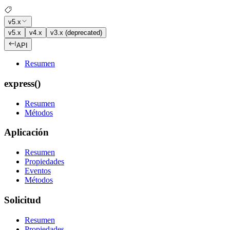
v5.x
v5.x
v4.x
v3.x (deprecated)
API
Resumen
express()
Resumen
Métodos
Aplicación
Resumen
Propiedades
Eventos
Métodos
Solicitud
Resumen
Propiedades