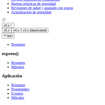
Buenas prácticas de seguridad
Revisiones de salud y apagado con gracia
Actualización de seguridad
v5.x
v5.x
v4.x
v3.x (deprecated)
API
Resumen
express()
Resumen
Métodos
Aplicación
Resumen
Propiedades
Eventos
Métodos