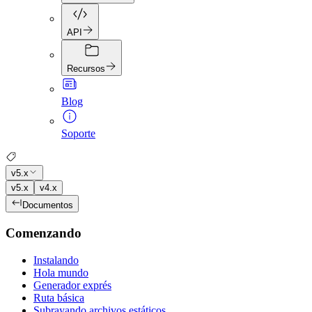
API
Recursos
Blog
Soporte
v5.x
v5.x
v4.x
Documentos
Comenzando
Instalando
Hola mundo
Generador exprés
Ruta básica
Subrayando archivos estáticos