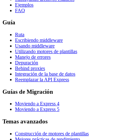
Ejemplos
FAQ
Guía
Ruta
Escribiendo middleware
Usando middleware
Utilizando motores de plantillas
Manejo de errores
Depuración
Behind proxies
Integración de la base de datos
Reemplazar la API Express
Guías de Migración
Moviendo a Express 4
Moviendo a Express 5
Temas avanzados
Construcción de motores de plantillas
Mejores prácticas de rendimiento