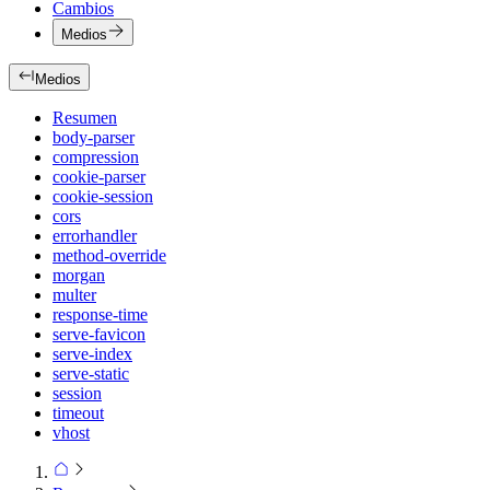
Cambios
Medios
Medios
Resumen
body-parser
compression
cookie-parser
cookie-session
cors
errorhandler
method-override
morgan
multer
response-time
serve-favicon
serve-index
serve-static
session
timeout
vhost