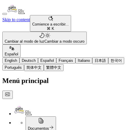
Skip to content
Comience a escribir...
⌘ K
Cambiar al modo de luz
Cambiar a modo oscuro
Español
English
Deutsch
Español
Français
Italiano
日本語
한국어
Português
简体中文
繁體中文
Menú principal
Documentos