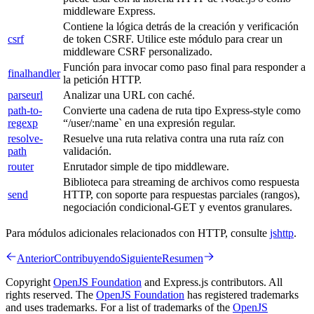
middleware Express.
Contiene la lógica detrás de la creación y verificación
csrf
de token CSRF. Utilice este módulo para crear un
middleware CSRF personalizado.
Función para invocar como paso final para responder a
finalhandler
la petición HTTP.
parseurl
Analizar una URL con caché.
path-to-
Convierte una cadena de ruta tipo Express-style como
regexp
“/user/:name` en una expresión regular.
resolve-
Resuelve una ruta relativa contra una ruta raíz con
path
validación.
router
Enrutador simple de tipo middleware.
Biblioteca para streaming de archivos como respuesta
send
HTTP, con soporte para respuestas parciales (rangos),
negociación condicional-GET y eventos granulares.
Para módulos adicionales relacionados con HTTP, consulte
jshttp
.
Anterior
Contribuyendo
Siguiente
Resumen
Copyright
OpenJS Foundation
and Express.js contributors. All
rights reserved. The
OpenJS Foundation
has registered trademarks
and uses trademarks. For a list of trademarks of the
OpenJS