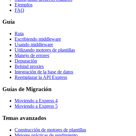
Ejemplos
FAQ
Guía
Ruta
Escribiendo middleware
Usando middleware
Utilizando motores de plantillas
Manejo de errores
Depuración
Behind proxies
Integración de la base de datos
Reemplazar la API Express
Guías de Migración
Moviendo a Express 4
Moviendo a Express 5
Temas avanzados
Construcción de motores de plantillas
Mejores prácticas de rendimiento