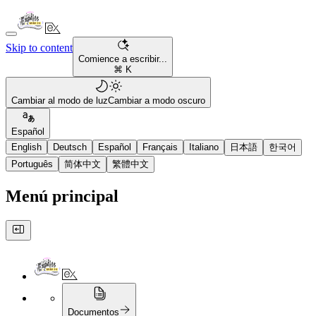
Skip to content
Comience a escribir...
⌘ K
Cambiar al modo de luz
Cambiar a modo oscuro
Español
English
Deutsch
Español
Français
Italiano
日本語
한국어
Português
简体中文
繁體中文
Menú principal
Documentos