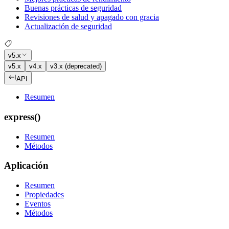
Buenas prácticas de seguridad
Revisiones de salud y apagado con gracia
Actualización de seguridad
v5.x
v5.x
v4.x
v3.x (deprecated)
API
Resumen
express()
Resumen
Métodos
Aplicación
Resumen
Propiedades
Eventos
Métodos