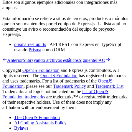
Estos son algunos ejemplos adicionales con integraciones más
amplias.
Esta información se refiere a sitios de terceros, productos o módulos
que no son mantenidos por el equipo de Expressjs. La lista aquí no
constituye un aviso o recomendación del equipo de proyecto
Expressjs.
prisma-rest-api-ts
- API REST con Express en TypeScript
usando
Prisma
como ORM
Anterior
Subrayando archivos estáticos
Siguiente
FAQ
Copyright
OpenJS Foundation
and Express.js contributors. All
rights reserved. The
OpenJS Foundation
has registered trademarks
and uses trademarks. For a list of trademarks of the
OpenJS
Foundation
, please see our
Trademark Policy
and
Trademark List
.
Trademarks and logos not indicated on the
list of OpenJS
Foundation trademarks
are trademarks™ or registered® trademarks
of their respective holders. Use of them does not imply any
affiliation with or endorsement by them.
The OpenJS Foundation
AI Coding Assistants Policy
Bylaws