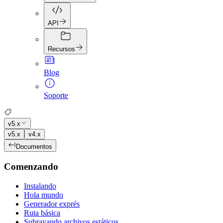
API
Recursos
Blog
Soporte
v5.x
v5.x
v4.x
Documentos
Comenzando
Instalando
Hola mundo
Generador exprés
Ruta básica
Subrayando archivos estáticos