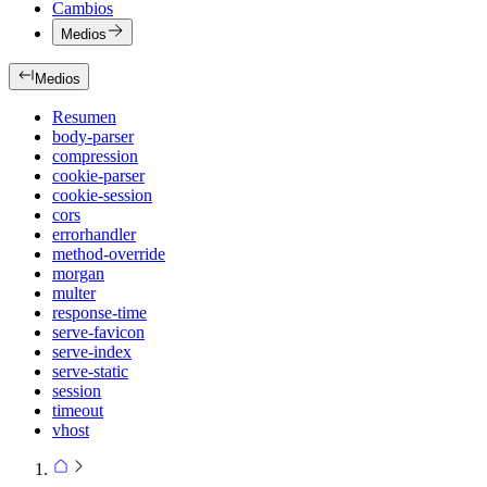
Cambios
Medios
Medios
Resumen
body-parser
compression
cookie-parser
cookie-session
cors
errorhandler
method-override
morgan
multer
response-time
serve-favicon
serve-index
serve-static
session
timeout
vhost