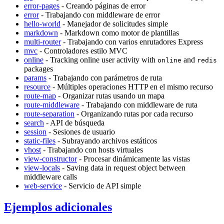
error-pages
- Creando páginas de error
error
- Trabajando con middleware de error
hello-world
- Manejador de solicitudes simple
markdown
- Markdown como motor de plantillas
multi-router
- Trabajando con varios enrutadores Express
mvc
- Controladores estilo MVC
online
- Tracking online user activity with
and
online
redis
packages
params
- Trabajando con parámetros de ruta
resource
- Múltiples operaciones HTTP en el mismo recurso
route-map
- Organizar rutas usando un mapa
route-middleware
- Trabajando con middleware de ruta
route-separation
- Organizando rutas por cada recurso
search
- API de búsqueda
session
- Sesiones de usuario
static-files
- Subrayando archivos estáticos
vhost
- Trabajando con hosts virtuales
view-constructor
- Procesar dinámicamente las vistas
view-locals
- Saving data in request object between
middleware calls
web-service
- Servicio de API simple
Ejemplos adicionales