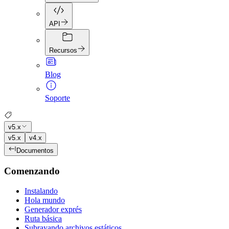
API
Recursos
Blog
Soporte
v5.x
v5.x
v4.x
Documentos
Comenzando
Instalando
Hola mundo
Generador exprés
Ruta básica
Subrayando archivos estáticos