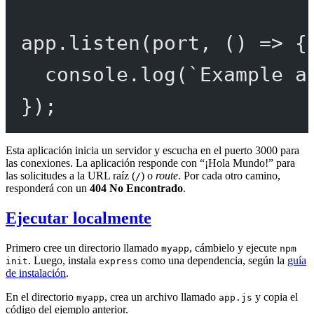
app.
listen
(port, () 
=>
 {
console.
log
(
`Example a
});
Esta aplicación inicia un servidor y escucha en el puerto 3000 para
las conexiones. La aplicación responde con “¡Hola Mundo!” para
las solicitudes a la URL raíz (
) o
route
. Por cada otro camino,
/
responderá con un
404 No Encontrado
.
Ejecutar localmente
Primero cree un directorio llamado
, cámbielo y ejecute
myapp
npm
. Luego, instala
como una dependencia, según la
guía
init
express
de instalación
.
En el directorio
, crea un archivo llamado
y copia el
myapp
app.js
código del ejemplo anterior.