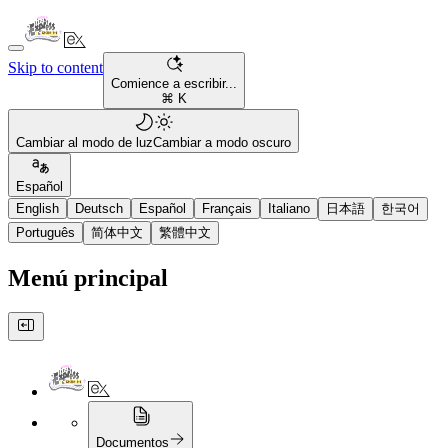
Skip to content
Comience a escribir...
⌘ K
Cambiar al modo de luz
Cambiar a modo oscuro
Español
English
Deutsch
Español
Français
Italiano
日本語
한국어
Português
简体中文
繁體中文
Menú principal
Documentos