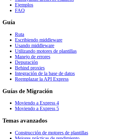
Ejemplos
FAQ
Guía
Ruta
Escribiendo middleware
Usando middleware
Utilizando motores de plantillas
Manejo de errores
Depuración
Behind proxies
Integración de la base de datos
Reemplazar la API Express
Guías de Migración
Moviendo a Express 4
Moviendo a Express 5
Temas avanzados
Construcción de motores de plantillas
Mejores prácticas de rendimiento