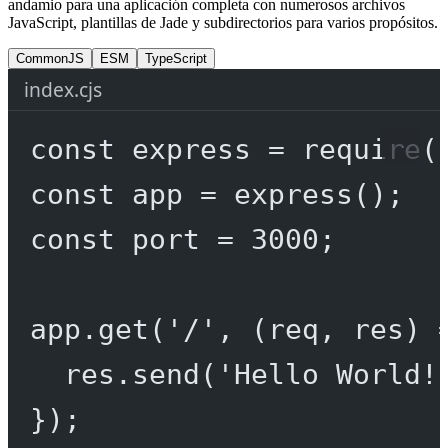
andamio para una aplicación completa con numerosos archivos
JavaScript, plantillas de Jade y subdirectorios para varios propósitos.
CommonJS
ESM
TypeScript
index.cjs
const
express
=
require
(
const
app
=
express
();
const
port
=
3000
;
app.
get
(
'/'
, (
req
, 
res
) 
res.
send
(
'Hello World!
});