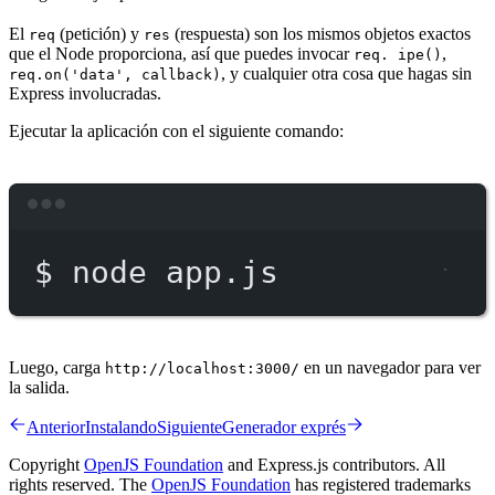
El
(petición) y
(respuesta) son los mismos objetos exactos
req
res
que el Node proporciona, así que puedes invocar
,
req. ipe()
, y cualquier otra cosa que hagas sin
req.on('data', callback)
Express involucradas.
Ejecutar la aplicación con el siguiente comando:
Terminal window
$
node
app.js
Luego, carga
en un navegador para ver
http://localhost:3000/
la salida.
Anterior
Instalando
Siguiente
Generador exprés
Copyright
OpenJS Foundation
and Express.js contributors. All
rights reserved. The
OpenJS Foundation
has registered trademarks