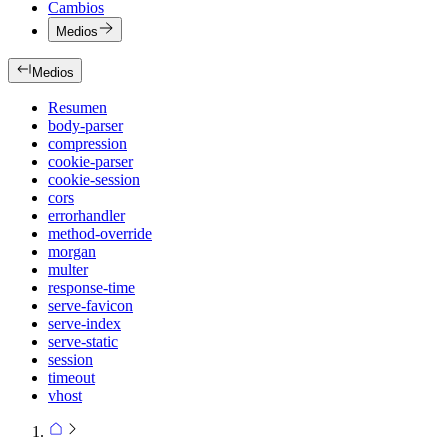
Cambios
Medios
Medios
Resumen
body-parser
compression
cookie-parser
cookie-session
cors
errorhandler
method-override
morgan
multer
response-time
serve-favicon
serve-index
serve-static
session
timeout
vhost