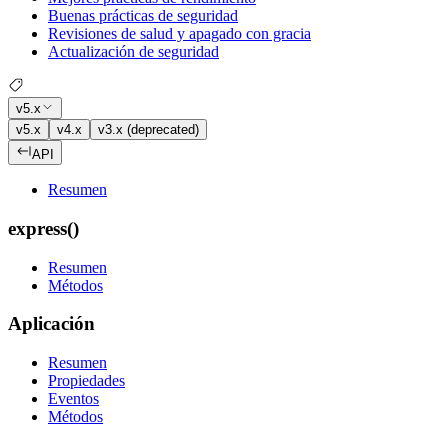
Buenas prácticas de seguridad
Revisiones de salud y apagado con gracia
Actualización de seguridad
v5.x
v5.x
v4.x
v3.x (deprecated)
API
Resumen
express()
Resumen
Métodos
Aplicación
Resumen
Propiedades
Eventos
Métodos