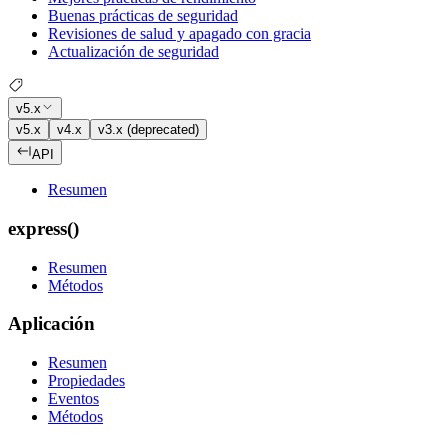
Buenas prácticas de seguridad
Revisiones de salud y apagado con gracia
Actualización de seguridad
v5.x
v5.x
v4.x
v3.x (deprecated)
API
Resumen
express()
Resumen
Métodos
Aplicación
Resumen
Propiedades
Eventos
Métodos