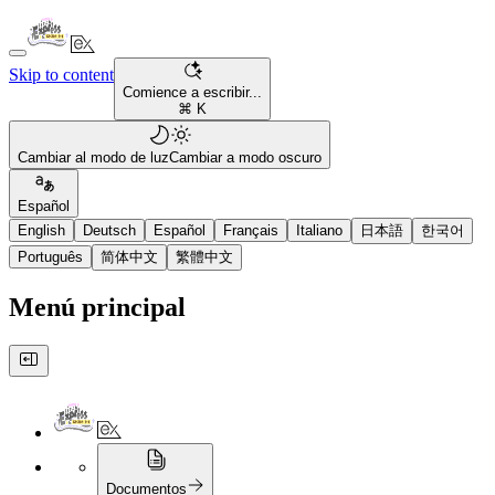
Skip to content
Comience a escribir...
⌘ K
Cambiar al modo de luz
Cambiar a modo oscuro
Español
English
Deutsch
Español
Français
Italiano
日本語
한국어
Português
简体中文
繁體中文
Menú principal
Documentos