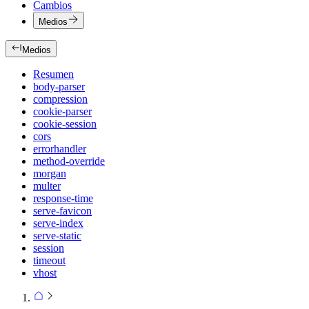
Cambios
Medios
Medios
Resumen
body-parser
compression
cookie-parser
cookie-session
cors
errorhandler
method-override
morgan
multer
response-time
serve-favicon
serve-index
serve-static
session
timeout
vhost