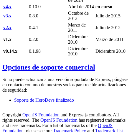
de 2024
v4.x
0.10.0
Abril de 2014
en curso
Octubre de
v3.x
0.8.0
Julio de 2015
2012
Marzo de
v2.x
0.4.1
Julio de 2012
2011
Diciembre
v1.x
0.2.0
Marzo de 2011
2010
Diciembre
v0.14.x
0.1.98
Diciembre 2010
2010
Opciones de soporte comercial
Si no puede actualizar a una versión soportada de Express, póngase
en contacto con uno de nuestros socios para recibir actualizaciones
de seguridad:
Soporte de HeroDevs finalizado
Copyright
OpenJS Foundation
and Express.js contributors. All
rights reserved. The
OpenJS Foundation
has registered trademarks
and uses trademarks. For a list of trademarks of the
OpenJS
Foundation
, please see our
Trademark Policy
and
Trademark List
.