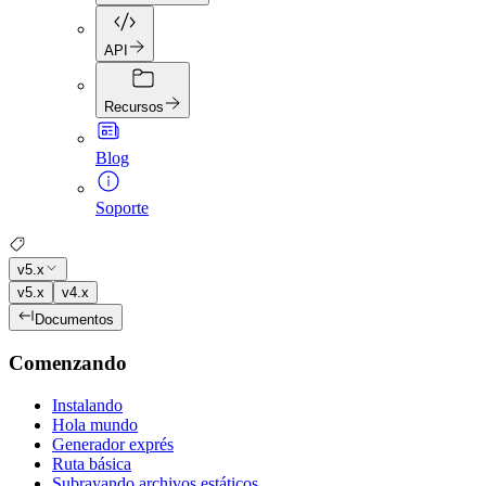
API
Recursos
Blog
Soporte
v5.x
v5.x
v4.x
Documentos
Comenzando
Instalando
Hola mundo
Generador exprés
Ruta básica
Subrayando archivos estáticos