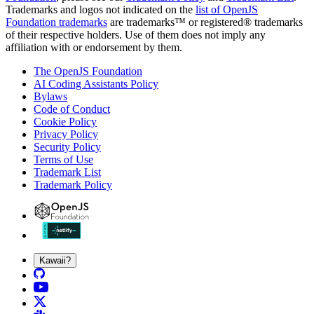
Trademarks and logos not indicated on the
list of OpenJS
Foundation trademarks
are trademarks™ or registered® trademarks
of their respective holders. Use of them does not imply any
affiliation with or endorsement by them.
The OpenJS Foundation
AI Coding Assistants Policy
Bylaws
Code of Conduct
Cookie Policy
Privacy Policy
Security Policy
Terms of Use
Trademark List
Trademark Policy
Kawaii?