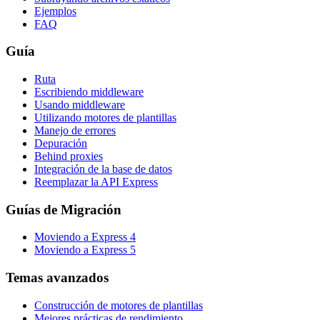
Ejemplos
FAQ
Guía
Ruta
Escribiendo middleware
Usando middleware
Utilizando motores de plantillas
Manejo de errores
Depuración
Behind proxies
Integración de la base de datos
Reemplazar la API Express
Guías de Migración
Moviendo a Express 4
Moviendo a Express 5
Temas avanzados
Construcción de motores de plantillas
Mejores prácticas de rendimiento