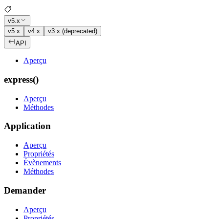
v5.x
v5.x
v4.x
v3.x (deprecated)
API
Aperçu
express()
Aperçu
Méthodes
Application
Aperçu
Propriétés
Évènements
Méthodes
Demander
Aperçu
Propriétés