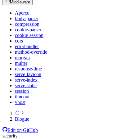
Middleware
Aperçu
body-parser
compression
cookie-parser
cookie-session
cors
errorhandler
method-override
morgan
multer
response-time
serve-favicon
serve-index
serve-static
session
timeout
vhost
Blogue
Edit on GitHub
security