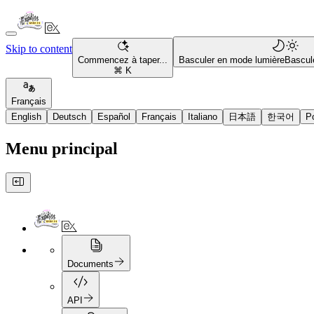
Skip to content
Commencez à taper...
Basculer en mode lumière
Bascul
⌘ K
Français
English
Deutsch
Español
Français
Italiano
日本語
한국어
P
Menu principal
Documents
API