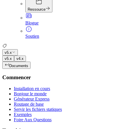
Ressource
Blogue
Soutien
v5.x
v5.x
v4.x
Documents
Commencer
Installation en cours
Bonjour le monde
Générateur Express
Routage de base
Servir les fichiers statiques
Exemples
Foire Aux Questions