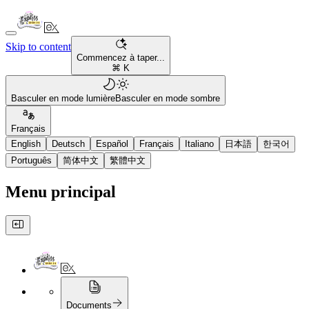
Skip to content
Commencez à taper...
⌘ K
Basculer en mode lumière
Basculer en mode sombre
Français
English
Deutsch
Español
Français
Italiano
日本語
한국어
Português
简体中文
繁體中文
Menu principal
Documents