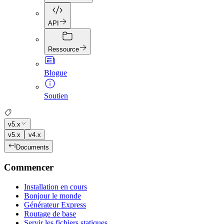
API
Ressource
Blogue
Soutien
v5.x
v5.x
v4.x
Documents
Commencer
Installation en cours
Bonjour le monde
Générateur Express
Routage de base
Servir les fichiers statiques