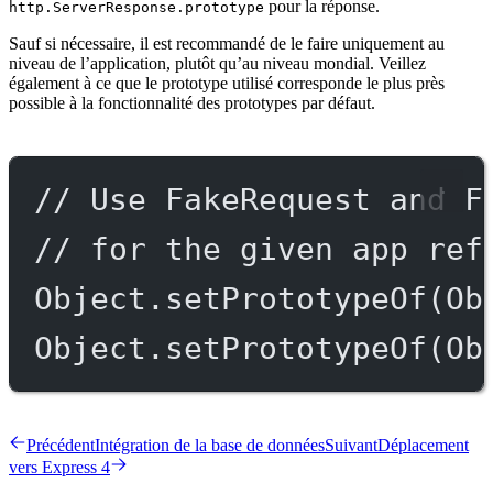
pour la réponse.
http.ServerResponse.prototype
Sauf si nécessaire, il est recommandé de le faire uniquement au
niveau de l’application, plutôt qu’au niveau mondial. Veillez
également à ce que le prototype utilisé corresponde le plus près
possible à la fonctionnalité des prototypes par défaut.
// Use FakeRequest and F
// for the given app ref
Object.
setPrototypeOf
(Ob
Object.
setPrototypeOf
(Ob
Précédent
Intégration de la base de données
Suivant
Déplacement
vers Express 4