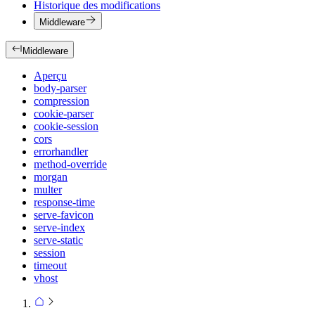
Historique des modifications
Middleware
Middleware
Aperçu
body-parser
compression
cookie-parser
cookie-session
cors
errorhandler
method-override
morgan
multer
response-time
serve-favicon
serve-index
serve-static
session
timeout
vhost