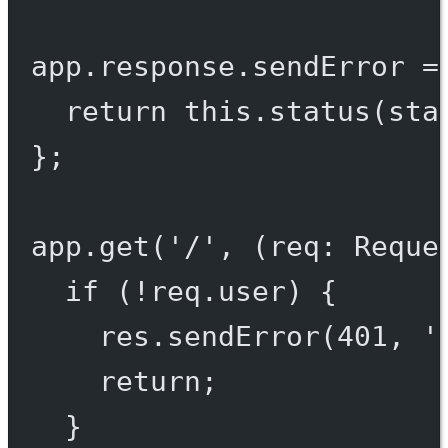
app.response.
sendError
=
return
this
.
status
(sta
};
app.
get
(
'/'
, (
req
:
Reque
if
 (
!
req.user) {
res.
sendError
(
401
, 
'
return
;
}