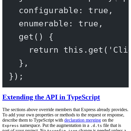
configurable: 
true
,
enumerable: 
true
,
get
() {
return
this
.
get
(
'Cli
},
});
Extending the API in TypeScript
The sections above override members that Express already provides.
To add your own properties or methods to the request or response,
describe them to TypeScript with
declaration merging
on the
namespace. Put the augmentation in a
file that is
Express
.d.ts
part of your project. No
change is needed unless a
tsconfig.json