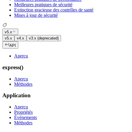
Meilleures pratiques de sécurité
Extinction gracieuse des contrôles de santé
Mises à jour de sécurité
v5.x
v5.x
v4.x
v3.x (deprecated)
API
Aperçu
express()
Aperçu
Méthodes
Application
Aperçu
Propriétés
Évènements
Méthodes