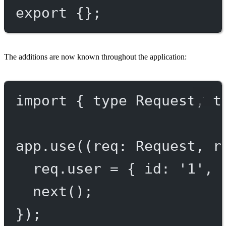
export
 {};
The additions are now known throughout the application:
import
 { 
type
 Request, 
t
app.
use
((
req
:
Request
, 
r
req.user 
=
 { id: 
'1'
, 
next
();
});