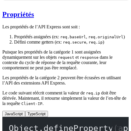
Propriétés
Les propriétés de l’API Express sont soit :
Propriétés assignées (ex:
,
)
req.baseUrl
req.originalUrl
Défini comme getters (ex:
,
)
req.secure
req.ip
Puisque les propriétés de la catégorie 1 sont assignées
dynamiquement sur les objets
et
dans le
request
response
contexte du cycle de réponse de la requête courante, leur
comportement ne peut pas être remplacé.
Les propriétés de la catégorie 2 peuvent être écrasées en utilisant
l’API des extensions API Express.
Le code suivant réécrit comment la valeur de
doit être
req.ip
dérivée. Maintenant, il retourne simplement la valeur de l’en-tête de
la requête
.
Client-IP
JavaScript
TypeScript
Object.
defineProperty
(ap