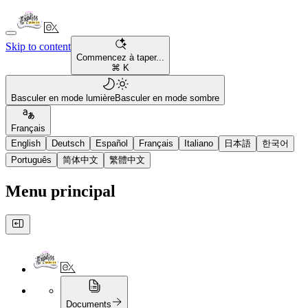
Skip to content
Commencez à taper...
⌘ K
Basculer en mode lumière
Basculer en mode sombre
Français
English
Deutsch
Español
Français
Italiano
日本語
한국어
Português
简体中文
繁體中文
Menu principal
Documents