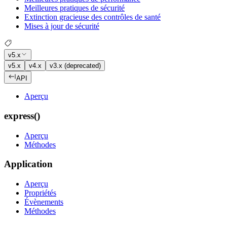
Meilleures pratiques de sécurité
Extinction gracieuse des contrôles de santé
Mises à jour de sécurité
v5.x
v5.x
v4.x
v3.x (deprecated)
API
Aperçu
express()
Aperçu
Méthodes
Application
Aperçu
Propriétés
Évènements
Méthodes