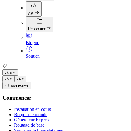
API
Ressource
Blogue
Soutien
v5.x
v5.x
v4.x
Documents
Commencer
Installation en cours
Bonjour le monde
Générateur Express
Routage de base
Servir les fichiers statiques