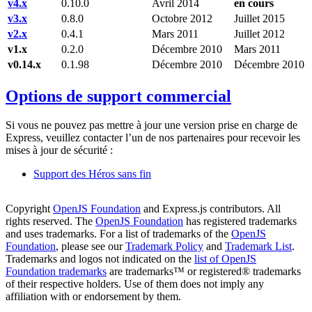
v4.x
0.10.0
Avril 2014
en cours
v3.x
0.8.0
Octobre 2012
Juillet 2015
v2.x
0.4.1
Mars 2011
Juillet 2012
v1.x
0.2.0
Décembre 2010
Mars 2011
v0.14.x
0.1.98
Décembre 2010
Décembre 2010
Options de support commercial
Si vous ne pouvez pas mettre à jour une version prise en charge de
Express, veuillez contacter l’un de nos partenaires pour recevoir les
mises à jour de sécurité :
Support des Héros sans fin
Copyright
OpenJS Foundation
and Express.js contributors. All
rights reserved. The
OpenJS Foundation
has registered trademarks
and uses trademarks. For a list of trademarks of the
OpenJS
Foundation
, please see our
Trademark Policy
and
Trademark List
.
Trademarks and logos not indicated on the
list of OpenJS
Foundation trademarks
are trademarks™ or registered® trademarks
of their respective holders. Use of them does not imply any
affiliation with or endorsement by them.