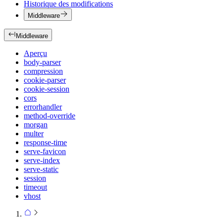
Historique des modifications
Middleware
Middleware
Aperçu
body-parser
compression
cookie-parser
cookie-session
cors
errorhandler
method-override
morgan
multer
response-time
serve-favicon
serve-index
serve-static
session
timeout
vhost