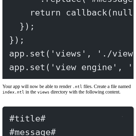
return
callback
(
null
});
});
app.
set
(
'views'
, 
'./view
app.
set
(
'view engine'
, 
'
Your app will now be able to render
files. Create a file named
.ntl
in the
directory with the following content.
index.ntl
views
#title
#
#message
#