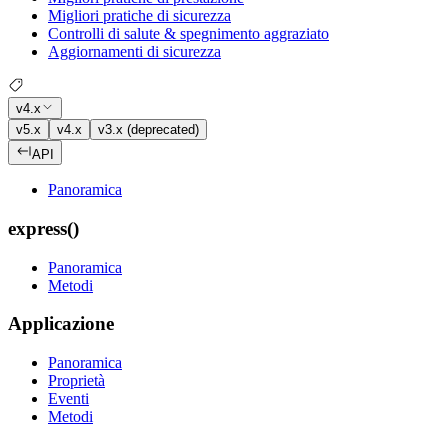
Migliori pratiche di sicurezza
Controlli di salute & spegnimento aggraziato
Aggiornamenti di sicurezza
v4.x
v5.x
v4.x
v3.x (deprecated)
API
Panoramica
express()
Panoramica
Metodi
Applicazione
Panoramica
Proprietà
Eventi
Metodi