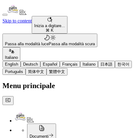
Skip to content
Inizia a digitare...
⌘ K
Passa alla modalità luce
Passa alla modalità scura
Italiano
English
Deutsch
Español
Français
Italiano
日本語
한국어
Português
简体中文
繁體中文
Menu principale
Documenti