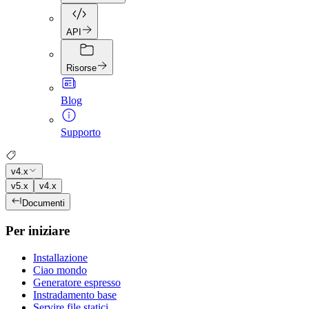
API
Risorse
Blog
Supporto
v4.x
v5.x
v4.x
Documenti
Per iniziare
Installazione
Ciao mondo
Generatore espresso
Instradamento base
Servire file statici