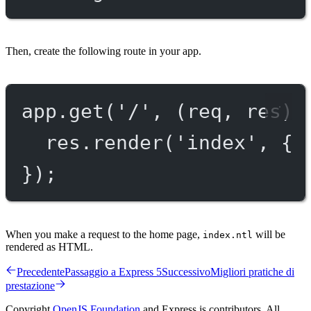
Then, create the following route in your app.
app.
get
(
'/'
, (
req
, 
res
) 
res.
render
(
'index'
, { 
});
When you make a request to the home page,
will be
index.ntl
rendered as HTML.
Precedente
Passaggio a Express 5
Successivo
Migliori pratiche di
prestazione
Copyright
OpenJS Foundation
and Express.js contributors. All