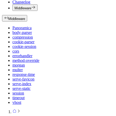
Changelog
Middleware
Middleware
Panoramica
body-parser
compression
cookie-parser
cookie-session
cors
errorhandler
method-override
morgan
multer
response-time
serve-favicon
serve-index
serve-static
session
timeout
vhost