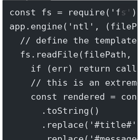
const
fs
=
require
(
'fs'
)
app.
engine
(
'ntl'
, (
fileP
// define the template
fs.
readFile
(filePath, 
if
 (err) 
return
call
// this is an extrem
const
rendered
=
 con
.
toString
()
.
replace
(
'#title#'
.
replace
(
'#message