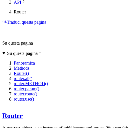
API
Router
Traduci questa pagina
Su questa pagina
Su questa pagina
Panoramica
Methods
Router()
router.all()
router.METHOD()
router.param()
router.route()
router.use()
Router
A
object is an instance of middleware and routes. You can thi