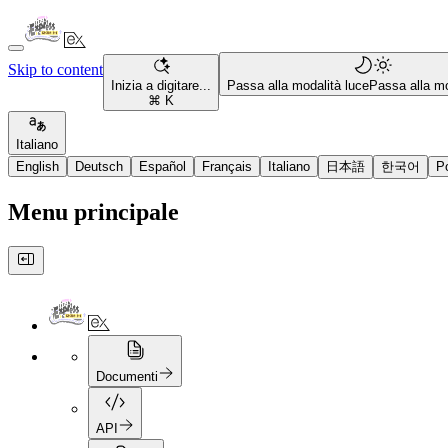
Skip to content
Inizia a digitare...
Passa alla modalità luce
Passa alla mo
⌘ K
Italiano
English
Deutsch
Español
Français
Italiano
日本語
한국어
P
Menu principale
Documenti
API