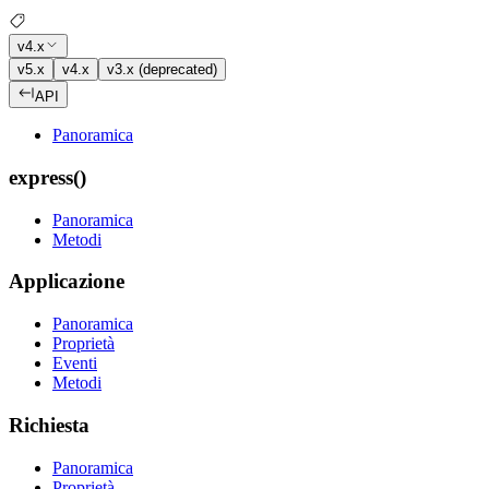
v4.x
v5.x
v4.x
v3.x (deprecated)
API
Panoramica
express()
Panoramica
Metodi
Applicazione
Panoramica
Proprietà
Eventi
Metodi
Richiesta
Panoramica
Proprietà