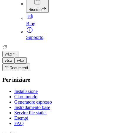
Risorse
Blog
Supporto
v4.x
v5.x
v4.x
Documenti
Per iniziare
Installazione
Ciao mondo
Generatore espresso
Instradamento base
Servire file statici
Esempi
FAQ