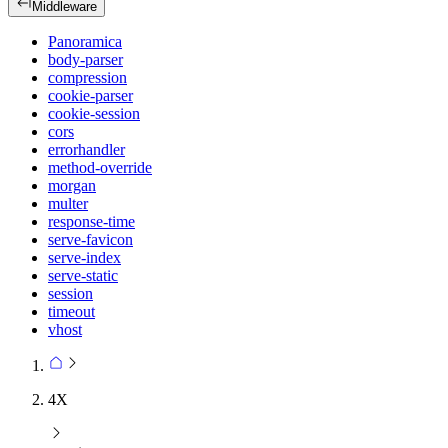
Middleware
Panoramica
body-parser
compression
cookie-parser
cookie-session
cors
errorhandler
method-override
morgan
multer
response-time
serve-favicon
serve-index
serve-static
session
timeout
vhost
4X