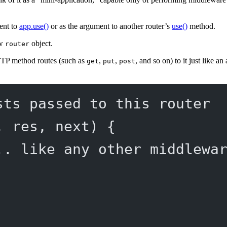
ment to
app.use()
or as the argument to another router’s
use()
method.
ew
object.
router
TTP method routes (such as
,
,
, and so on) to it just like a
get
put
post
sts passed to this router
, 
res
, 
next
) {
.. like any other middlewa