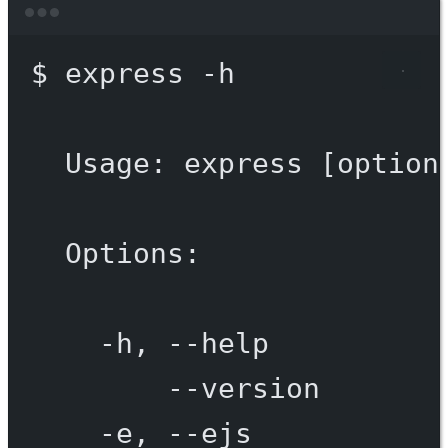
Terminal window
$
express
-h
Usage:
express
 [option
Options:
-h,
--help
--version
-e,
--ejs