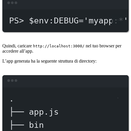
Terminal window
PS
> $env
:DEBUG='myapp:*'
Quindi, caricare
nel tuo browser per
http://localhost:3000/
accedere all’app.
L’app generata ha la seguente struttura di directory:
Terminal window
.
├──
app.js
├──
bin