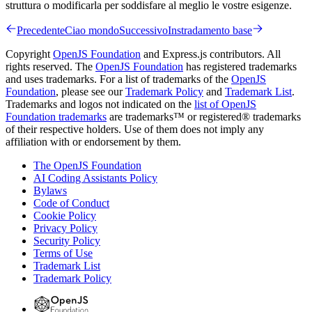
struttura o modificarla per soddisfare al meglio le vostre esigenze.
Precedente
Ciao mondo
Successivo
Instradamento base
Copyright
OpenJS Foundation
and Express.js contributors. All
rights reserved. The
OpenJS Foundation
has registered trademarks
and uses trademarks. For a list of trademarks of the
OpenJS
Foundation
, please see our
Trademark Policy
and
Trademark List
.
Trademarks and logos not indicated on the
list of OpenJS
Foundation trademarks
are trademarks™ or registered® trademarks
of their respective holders. Use of them does not imply any
affiliation with or endorsement by them.
The OpenJS Foundation
AI Coding Assistants Policy
Bylaws
Code of Conduct
Cookie Policy
Privacy Policy
Security Policy
Terms of Use
Trademark List
Trademark Policy