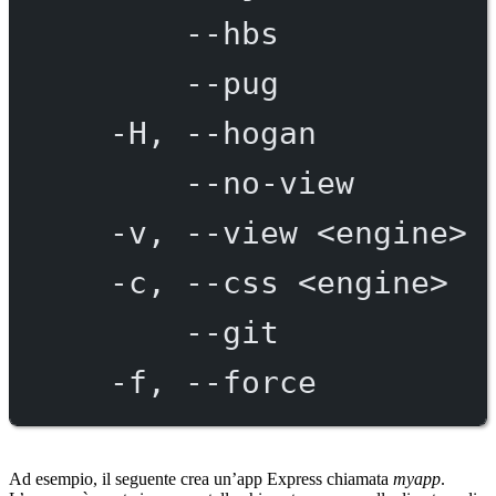
--hbs
--pug
-H,
--hogan
--no-view
-v,
--view
<engine>
-c,
--css
<engine>
--git
-f,
--force
Ad esempio, il seguente crea un’app Express chiamata
myapp
.