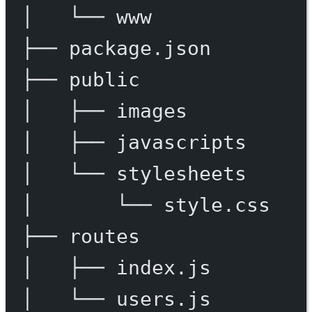
│
└──
www
├──
package.json
├──
public
│
├──
images
│
├──
javascripts
│
└──
stylesheets
│
└──
style.css
├──
routes
│
├──
index.js
│
└──
users.js