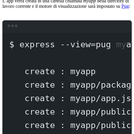
L’app verrà creata in una cartella chiamata
myapp
nella directory di
lavoro corrente e il motore di visualizzazione sarà impostato su
Pug
:
Terminal window
$
express
--view=pug
mya
create
:
myapp
create
:
myapp/packag
create
:
myapp/app.js
create
:
myapp/public
create
:
myapp/public