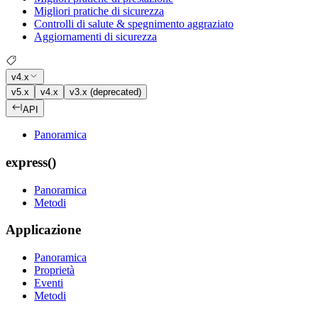
Migliori pratiche di sicurezza
Controlli di salute & spegnimento aggraziato
Aggiornamenti di sicurezza
v4.x
v5.x
v4.x
v3.x (deprecated)
API
Panoramica
express()
Panoramica
Metodi
Applicazione
Panoramica
Proprietà
Eventi
Metodi