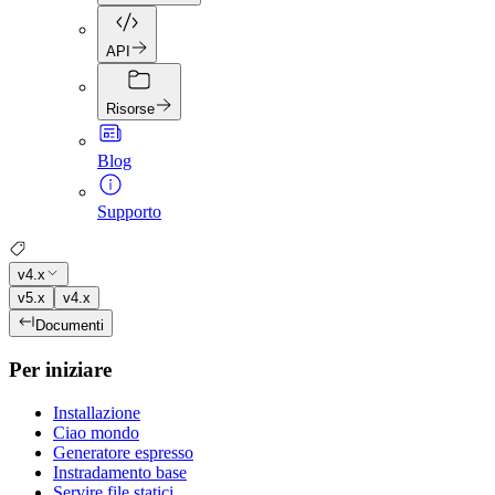
API
Risorse
Blog
Supporto
v4.x
v5.x
v4.x
Documenti
Per iniziare
Installazione
Ciao mondo
Generatore espresso
Instradamento base
Servire file statici