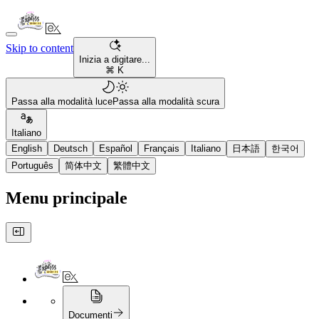
Skip to content
Inizia a digitare...
⌘ K
Passa alla modalità luce
Passa alla modalità scura
Italiano
English
Deutsch
Español
Français
Italiano
日本語
한국어
Português
简体中文
繁體中文
Menu principale
Documenti