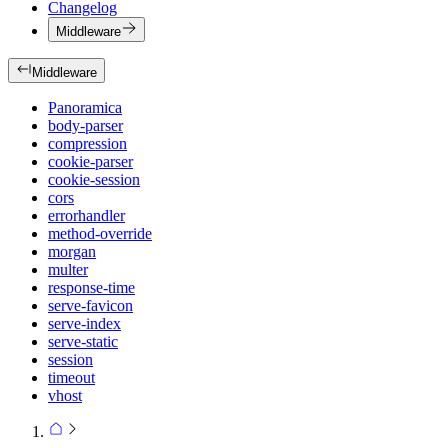
Changelog
Middleware
Middleware
Panoramica
body-parser
compression
cookie-parser
cookie-session
cors
errorhandler
method-override
morgan
multer
response-time
serve-favicon
serve-index
serve-static
session
timeout
vhost