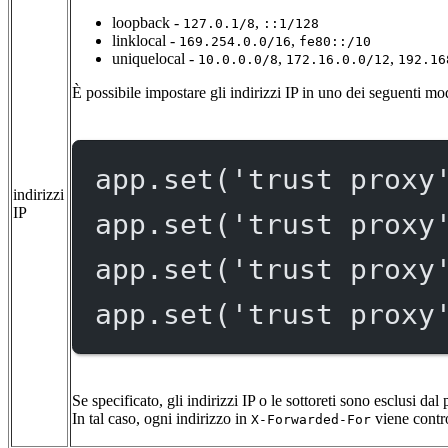
loopback -
,
127.0.1/8
::1/128
linklocal -
,
169.254.0.0/16
fe80::/10
uniquelocal -
,
,
10.0.0.0/8
172.16.0.0/12
192.16
È possibile impostare gli indirizzi IP in uno dei seguenti mo
app.
set
(
'trust proxy
indirizzi
IP
app.
set
(
'trust proxy
app.
set
(
'trust proxy
app.
set
(
'trust proxy
Se specificato, gli indirizzi IP o le sottoreti sono esclusi d
In tal caso, ogni indirizzo in
viene contro
X-Forwarded-For