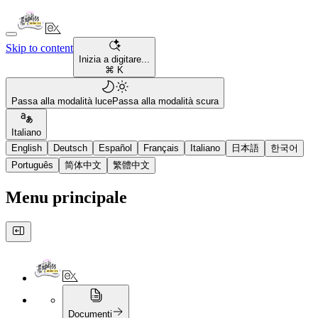
Skip to content
Inizia a digitare...
⌘ K
Passa alla modalità luce
Passa alla modalità scura
Italiano
English
Deutsch
Español
Français
Italiano
日本語
한국어
Português
简体中文
繁體中文
Menu principale
Documenti