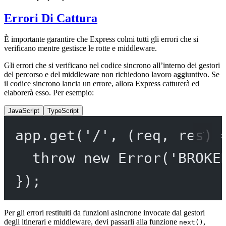
Errori Di Cattura
È importante garantire che Express colmi tutti gli errori che si
verificano mentre gestisce le rotte e middleware.
Gli errori che si verificano nel codice sincrono all’interno dei gestori
del percorso e del middleware non richiedono lavoro aggiuntivo. Se
il codice sincrono lancia un errore, allora Express catturerà ed
elaborerà esso. Per esempio:
JavaScript
TypeScript
app.
get
(
'/'
, (
req
, 
res
) 
throw
new
Error
(
'BROKE
});
Per gli errori restituiti da funzioni asincrone invocate dai gestori
degli itinerari e middleware, devi passarli alla funzione
,
next()