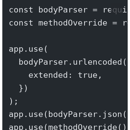
const
bodyParser
=
requi
const
methodOverride
=
r
app.
use
(
bodyParser.
urlencoded
(
extended: 
true
,
})
);
app.
use
(bodyParser.
json
(
app.
use
(
methodOverride
()