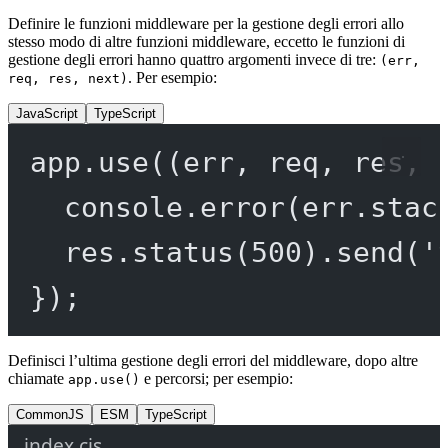
Definire le funzioni middleware per la gestione degli errori allo
stesso modo di altre funzioni middleware, eccetto le funzioni di
gestione degli errori hanno quattro argomenti invece di tre:
(err,
. Per esempio:
req, res, next)
JavaScript
TypeScript
app.
use
((
err
, 
req
, 
res
, 
console.
error
(err.stac
res.
status
(
500
).
send
(
'
});
Definisci l’ultima gestione degli errori del middleware, dopo altre
chiamate
e percorsi; per esempio:
app.use()
CommonJS
ESM
TypeScript
index.cjs