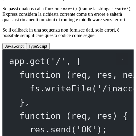
Se passi qualcosa alla funzione
(tranne la stringa
),
next()
'route'
Express considera la richiesta corrente come un errore e salterà
qualsiasi rimanenti funzioni di routing e middleware senza errori.
Se il callback in una sequenza non fornisce dati, solo errori, è
possibile semplificare questo codice come segue:
JavaScript
TypeScript
app.
get
(
'/'
, [
function
 (
req
, 
res
, 
ne
fs.
writeFile
(
'/inacc
},
function
 (
req
, 
res
) {
res.
send
(
'OK'
);