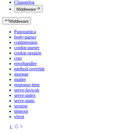
Changelog
Middleware
Middleware
Panoramica
body-parser
compression
cookie-parser
cookie-session
cors
errorhandler
method-override
morgan
multer
response-time
serve-favicon
serve-index
serve-static
session
timeout
vhost