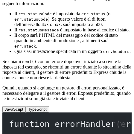
seguenti informazioni:
Il
è impostato da
(o
res.statusCode
err.status
). Se questo valore è al di fuori
err.statusCode
dell’intervallo 4xx o 5xx, sarà impostato a 500.
Il
è impostato in base al codice di stato.
res.statusMessage
Il corpo sarà l’HTML del messaggio del codice di stato
quando in ambiente di produzione , altrimenti sarà
.
err.stack
Qualsiasi intestazione specificata in un oggetto
.
err.headers
Se chiami
con un errore dopo aver iniziato a scrivere la
next()
risposta (ad esempio, se riscontri un errore durante lo streaming della
risposta al client), il gestore di errore predefinito Express chiude la
connessione e non riesce la richiesta.
Quindi, quando si aggiunge un gestore di errori personalizzato, è
necessario delegare a il gestore di errori Express predefinito, quando
le intestazioni sono già state inviate al client:
JavaScript
TypeScript
function
errorHandler
(
er