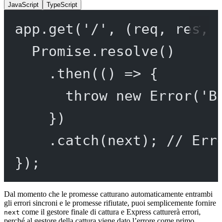
JavaScript
TypeScript
app.
get
(
'/'
, (
req
, 
res
, 
Promise
.
resolve
()
.
then
(() 
=>
 {
throw
new
Error
(
'B
})
.
catch
(next); 
// Err
});
Dal momento che le promesse catturano automaticamente entrambi
gli errori sincroni e le promesse rifiutate, puoi semplicemente fornire
come il gestore finale di cattura e Express catturerà errori,
next
perché al gestore della cattura viene dato l’errore come primo