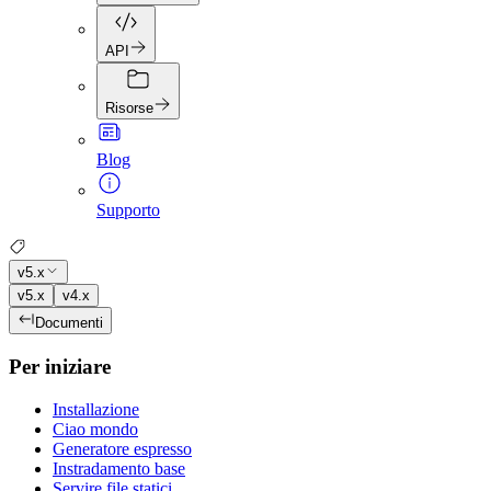
API
Risorse
Blog
Supporto
v5.x
v5.x
v4.x
Documenti
Per iniziare
Installazione
Ciao mondo
Generatore espresso
Instradamento base
Servire file statici