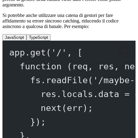
argomento.
Si potrebbe anche utilizzare una catena di gestori per fare
affidamento su errore sincrono catching, riducendo il codice
asincrono a qualcosa di banale. Per esempio:
JavaScript
TypeScript
app.
get
(
'/'
, [
function
 (
req
, 
res
, 
ne
fs.
readFile
(
'/maybe-
res.locals.data 
=
 
next
(err);
});
},