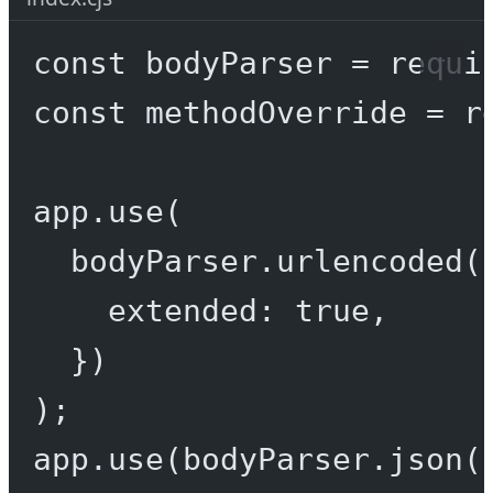
const
bodyParser
=
requi
const
methodOverride
=
r
app.
use
(
bodyParser.
urlencoded
(
extended: 
true
,
})
);
app.
use
(bodyParser.
json
(