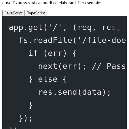
dove Express sarà catturarli ed elaborarli. Per esempio:
JavaScript
TypeScript
app.
get
(
'/'
, (
req
, 
res
, 
fs.
readFile
(
'/file-doe
if
 (err) {
next
(err); 
// Pass
} 
else
 {
res.
send
(data);
}
});