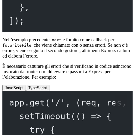
},
]);
Nell’esempio precedente,
è fornito come callback per
next
, che viene chiamato con o senza errori. Se non c’è
fs.writeFile
errore, viene eseguito il secondo gestore , altrimenti Express cattura
ed elabora l’errore.
È necessario catturare gli errori che si verificano in codice asincrono
invocato dai router o middleware e passarli a Express per
l’elaborazione. Per esempio:
JavaScript
TypeScript
app.
get
(
'/'
, (
req
, 
res
, 
setTimeout
(() 
=>
 {
try
 {