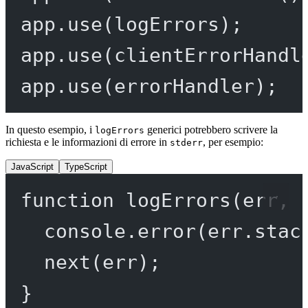
app.
use
(logErrors);
app.
use
(clientErrorHandl
app.
use
(errorHandler);
In questo esempio, i
generici potrebbero scrivere la
logErrors
richiesta e le informazioni di errore in
, per esempio:
stderr
JavaScript
TypeScript
function
logErrors
(
err
, 
console.
error
(err.stac
next
(err);
}