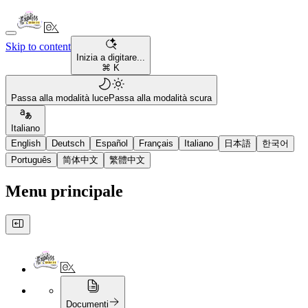
Skip to content
Inizia a digitare...
⌘ K
Passa alla modalità luce
Passa alla modalità scura
Italiano
English
Deutsch
Español
Français
Italiano
日本語
한국어
Português
简体中文
繁體中文
Menu principale
Documenti