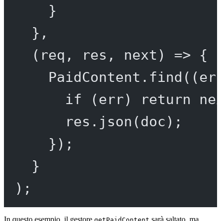
}
},
(
req
, 
res
, 
next
) 
=>
 {
PaidContent.
find
((
er
if
 (err) 
return
ne
res.
json
(doc);
});
}
);
In questo esempio, il gestore
sarà saltato, ma
getPaidContent