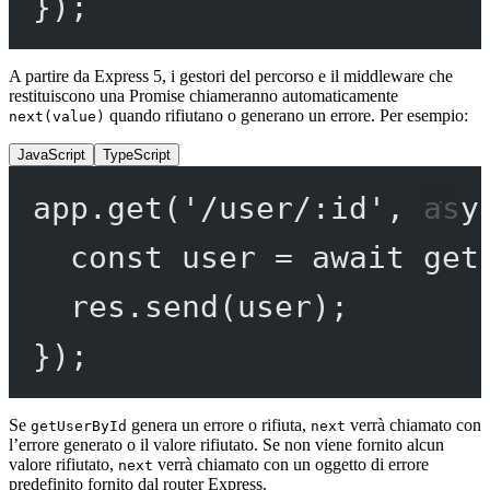
});
A partire da Express 5, i gestori del percorso e il middleware che
restituiscono una Promise chiameranno automaticamente
quando rifiutano o generano un errore. Per esempio:
next(value)
JavaScript
TypeScript
app.
get
(
'/user/:id'
, 
asy
const
user
=
await
get
res.
send
(user);
});
Se
genera un errore o rifiuta,
verrà chiamato con
getUserById
next
l’errore generato o il valore rifiutato. Se non viene fornito alcun
valore rifiutato,
verrà chiamato con un oggetto di errore
next
predefinito fornito dal router Express.