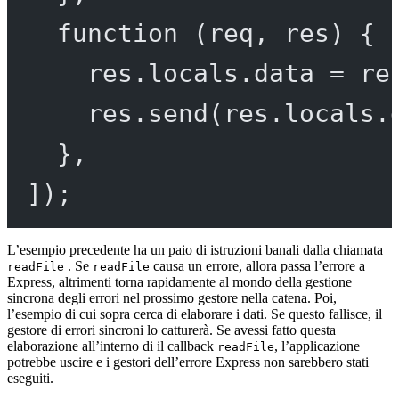
function
 (
req
, 
res
) {
res.locals.data 
=
 re
res.
send
(res.locals.
},
]);
L’esempio precedente ha un paio di istruzioni banali dalla chiamata
. Se
causa un errore, allora passa l’errore a
readFile
readFile
Express, altrimenti torna rapidamente al mondo della gestione
sincrona degli errori nel prossimo gestore nella catena. Poi,
l’esempio di cui sopra cerca di elaborare i dati. Se questo fallisce, il
gestore di errori sincroni lo catturerà. Se avessi fatto questa
elaborazione all’interno di il callback
, l’applicazione
readFile
potrebbe uscire e i gestori dell’errore Express non sarebbero stati
eseguiti.