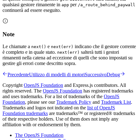
qualsiasi gestore rimanente in
per
app
/a_route_behind_paywall
continuerà ad essere eseguito.
Note
Le chiamate a
e
indicano che il gestore corrente
next()
next(err)
è completo e in quale stato.
salterà tutti i gestori
next(err)
rimanenti nella catena ad eccezione di quelli che sono impostati su
gestire gli errori come descritto sopra.
Precedente
Utilizzo di modelli di motori
Successivo
Debug
Copyright
OpenJS Foundation
and Express.js contributors. All
rights reserved. The
OpenJS Foundation
has registered trademarks
and uses trademarks. For a list of trademarks of the
OpenJS
Foundation
, please see our
Trademark Policy
and
Trademark List
.
Trademarks and logos not indicated on the
list of OpenJS
Foundation trademarks
are trademarks™ or registered® trademarks
of their respective holders. Use of them does not imply any
affiliation with or endorsement by them.
The OpenJS Foundation