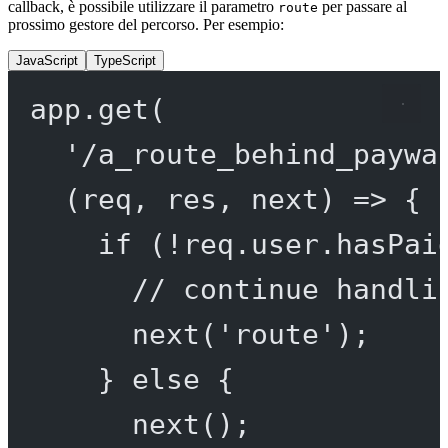
callback, è possibile utilizzare il parametro
per passare al
route
prossimo gestore del percorso. Per esempio:
JavaScript
TypeScript
app.
get
(
'/a_route_behind_paywa
(
req
, 
res
, 
next
) 
=>
 {
if
 (
!
req.user.hasPai
// continue handli
next
(
'route'
);
} 
else
 {
next
();