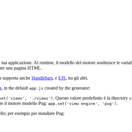
lla tua applicazione. Al runtime, il modello del motore sostituisce le varia
ettare una pagina HTML.
a supporta anche
Handlebars
, e
EJS
, tra gli altri.
s
, in the default
created by the generator:
app.js
. Questo valore predefinito è la directory
set('views', './views')
v
are il motore modello Pug:
.
app.set('view engine', 'pug')
lo; per esempio per installare Pug: