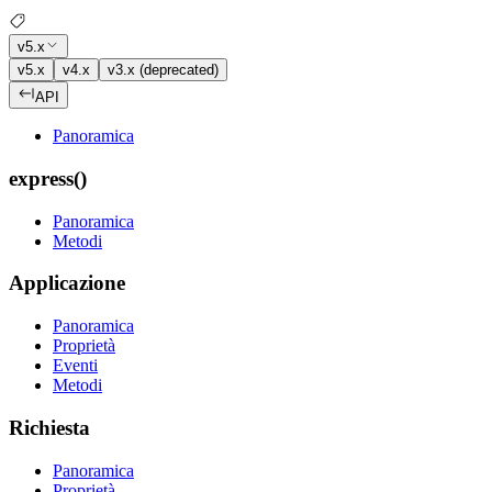
v5.x
v5.x
v4.x
v3.x (deprecated)
API
Panoramica
express()
Panoramica
Metodi
Applicazione
Panoramica
Proprietà
Eventi
Metodi
Richiesta
Panoramica
Proprietà