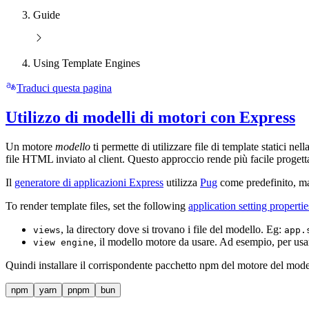
Guide
Using Template Engines
Traduci questa pagina
Utilizzo di modelli di motori con Express
Un motore
modello
ti permette di utilizzare file di template statici ne
file HTML inviato al client. Questo approccio rende più facile prog
Il
generatore di applicazioni Express
utilizza
Pug
come predefinito, m
To render template files, set the following
application setting propertie
, la directory dove si trovano i file del modello. Eg:
views
app.
, il modello motore da usare. Ad esempio, per us
view engine
Quindi installare il corrispondente pacchetto npm del motore del model
npm
yarn
pnpm
bun