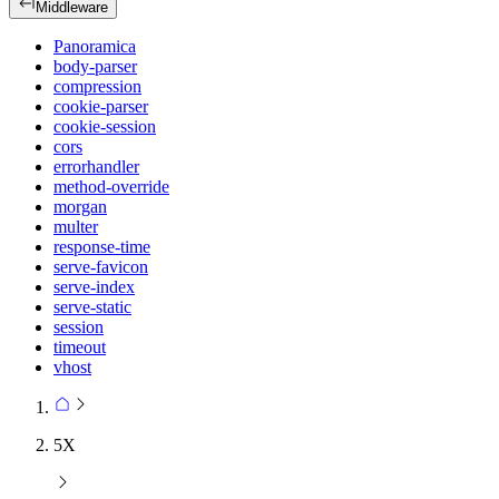
Middleware
Panoramica
body-parser
compression
cookie-parser
cookie-session
cors
errorhandler
method-override
morgan
multer
response-time
serve-favicon
serve-index
serve-static
session
timeout
vhost
5X