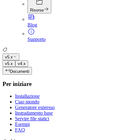
Risorse
Blog
Supporto
v5.x
v5.x
v4.x
Documenti
Per iniziare
Installazione
Ciao mondo
Generatore espresso
Instradamento base
Servire file statici
Esempi
FAQ