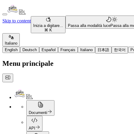
Skip to content
Inizia a digitare...
Passa alla modalità luce
Passa alla mo
⌘ K
Italiano
English
Deutsch
Español
Français
Italiano
日本語
한국어
P
Menu principale
Documenti
API