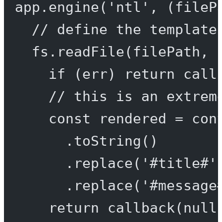
app.
engine
(
'ntl'
, (
fileP
// define the template
fs.
readFile
(filePath, 
if
 (err) 
return
call
// this is an extrem
const
rendered
=
 con
.
toString
()
.
replace
(
'#title#'
.
replace
(
'#message
return
callback
(
null