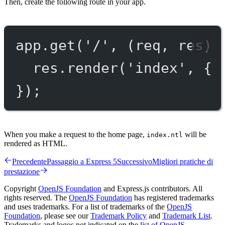
Then, create the following route in your app.
app.
get
(
'/'
, (
req
, 
res
) 
res.
render
(
'index'
, { 
});
When you make a request to the home page,
will be
index.ntl
rendered as HTML.
Precedente
Passaggio a Express 5
Successivo
Migliori pratiche di
prestazione
Copyright
OpenJS Foundation
and Express.js contributors. All
rights reserved. The
OpenJS Foundation
has registered trademarks
and uses trademarks. For a list of trademarks of the
OpenJS
Foundation
, please see our
Trademark Policy
and
Trademark List
.
Trademarks and logos not indicated on the
list of OpenJS