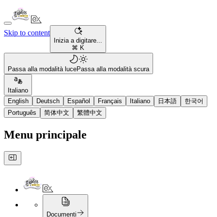
Skip to content
Inizia a digitare...
⌘ K
Passa alla modalità luce
Passa alla modalità scura
Italiano
English
Deutsch
Español
Français
Italiano
日本語
한국어
Português
简体中文
繁體中文
Menu principale
Documenti