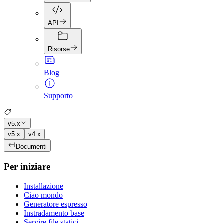
API
Risorse
Blog
Supporto
v5.x
v5.x
v4.x
Documenti
Per iniziare
Installazione
Ciao mondo
Generatore espresso
Instradamento base
Servire file statici