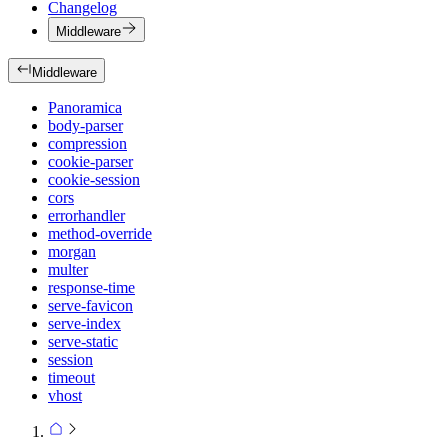
Changelog
Middleware
Middleware
Panoramica
body-parser
compression
cookie-parser
cookie-session
cors
errorhandler
method-override
morgan
multer
response-time
serve-favicon
serve-index
serve-static
session
timeout
vhost