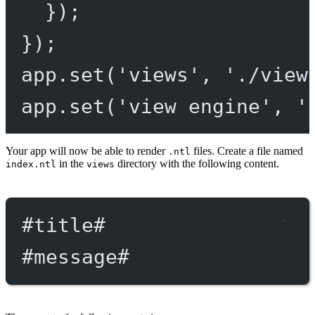
});
});
app.
set
(
'views'
, 
'./view
app.
set
(
'view engine'
, 
'
Your app will now be able to render
files. Create a file named
.ntl
in the
directory with the following content.
index.ntl
views
#title
#
#message
#