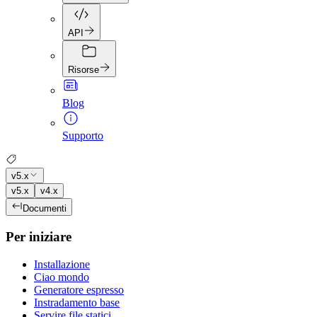
API
Risorse
Blog
Supporto
v5.x
v5.x
v4.x
Documenti
Per iniziare
Installazione
Ciao mondo
Generatore espresso
Instradamento base
Servire file statici