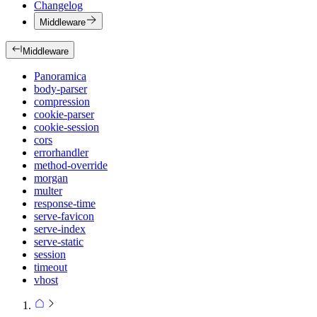
Changelog
Middleware
Middleware
Panoramica
body-parser
compression
cookie-parser
cookie-session
cors
errorhandler
method-override
morgan
multer
response-time
serve-favicon
serve-index
serve-static
session
timeout
vhost