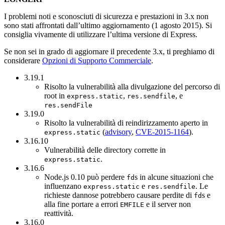
I problemi noti e sconosciuti di sicurezza e prestazioni in 3.x non
sono stati affrontati dall’ultimo aggiornamento (1 agosto 2015). Si
consiglia vivamente di utilizzare l’ultima versione di Express.
Se non sei in grado di aggiornare il precedente 3.x, ti preghiamo di
considerare
Opzioni di Supporto Commerciale
.
3.19.1
Risolto la vulnerabilità alla divulgazione del percorso di
root in
,
, e
express.static
res.sendfile
res.sendFile
3.19.0
Risolto la vulnerabilità di reindirizzamento aperto in
(
advisory
,
CVE-2015-1164
).
express.static
3.16.10
Vulnerabilità delle directory corrette in
.
express.static
3.16.6
Node.js 0.10 può perdere
s in alcune situazioni che
fd
influenzano
e
. Le
express.static
res.sendfile
richieste dannose potrebbero causare perdite di
s e
fd
alla fine portare a errori
e il server non
EMFILE
reattività.
3.16.0