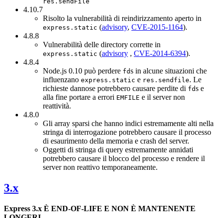
res.sendFile
4.10.7
Risolto la vulnerabilità di reindirizzamento aperto in
(
advisory
,
CVE-2015-1164
).
express.static
4.8.8
Vulnerabilità delle directory corrette in
(
advisory
,
CVE-2014-6394
).
express.static
4.8.4
Node.js 0.10 può perdere
s in alcune situazioni che
fd
influenzano
e
. Le
express.static
res.sendfile
richieste dannose potrebbero causare perdite di
s e
fd
alla fine portare a errori
e il server non
EMFILE
reattività.
4.8.0
Gli array sparsi che hanno indici estremamente alti nella
stringa di interrogazione potrebbero causare il processo
di esaurimento della memoria e crash del server.
Oggetti di stringa di query estremamente annidati
potrebbero causare il blocco del processo e rendere il
server non reattivo temporaneamente.
3.x
Express 3.x È END-OF-LIFE E NON È MANTENENTE
LONGERI