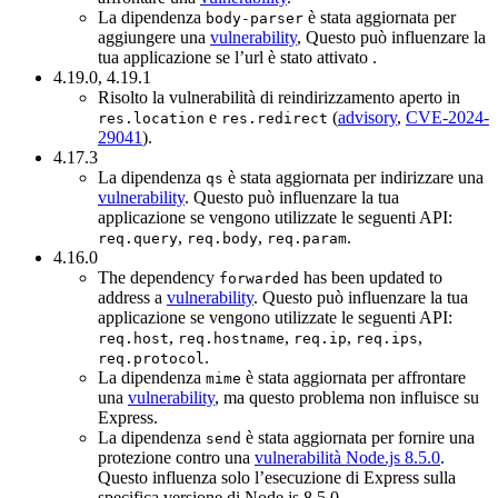
La dipendenza
è stata aggiornata per
body-parser
aggiungere una
vulnerability
, Questo può influenzare la
tua applicazione se l’url è stato attivato .
4.19.0, 4.19.1
Risolto la vulnerabilità di reindirizzamento aperto in
e
(
advisory
,
CVE-2024-
res.location
res.redirect
29041
).
4.17.3
La dipendenza
è stata aggiornata per indirizzare una
qs
vulnerability
. Questo può influenzare la tua
applicazione se vengono utilizzate le seguenti API:
,
,
.
req.query
req.body
req.param
4.16.0
The dependency
has been updated to
forwarded
address a
vulnerability
. Questo può influenzare la tua
applicazione se vengono utilizzate le seguenti API:
,
,
,
,
req.host
req.hostname
req.ip
req.ips
.
req.protocol
La dipendenza
è stata aggiornata per affrontare
mime
una
vulnerability
, ma questo problema non influisce su
Express.
La dipendenza
è stata aggiornata per fornire una
send
protezione contro una
vulnerabilità Node.js 8.5.0
.
Questo influenza solo l’esecuzione di Express sulla
specifica versione di Node.js 8.5.0.