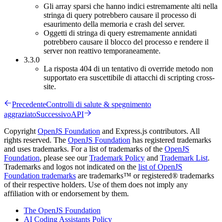
Gli array sparsi che hanno indici estremamente alti nella
stringa di query potrebbero causare il processo di
esaurimento della memoria e crash del server.
Oggetti di stringa di query estremamente annidati
potrebbero causare il blocco del processo e rendere il
server non reattivo temporaneamente.
3.3.0
La risposta 404 di un tentativo di override metodo non
supportato era suscettibile di attacchi di scripting cross-
site.
Precedente
Controlli di salute & spegnimento
aggraziato
Successivo
API
Copyright
OpenJS Foundation
and Express.js contributors. All
rights reserved. The
OpenJS Foundation
has registered trademarks
and uses trademarks. For a list of trademarks of the
OpenJS
Foundation
, please see our
Trademark Policy
and
Trademark List
.
Trademarks and logos not indicated on the
list of OpenJS
Foundation trademarks
are trademarks™ or registered® trademarks
of their respective holders. Use of them does not imply any
affiliation with or endorsement by them.
The OpenJS Foundation
AI Coding Assistants Policy