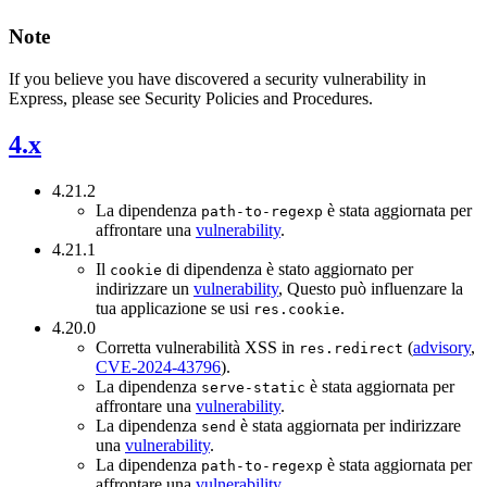
Note
If you believe you have discovered a security vulnerability in
Express, please see Security Policies and Procedures.
4.x
4.21.2
La dipendenza
è stata aggiornata per
path-to-regexp
affrontare una
vulnerability
.
4.21.1
Il
di dipendenza è stato aggiornato per
cookie
indirizzare un
vulnerability
, Questo può influenzare la
tua applicazione se usi
.
res.cookie
4.20.0
Corretta vulnerabilità XSS in
(
advisory
,
res.redirect
CVE-2024-43796
).
La dipendenza
è stata aggiornata per
serve-static
affrontare una
vulnerability
.
La dipendenza
è stata aggiornata per indirizzare
send
una
vulnerability
.
La dipendenza
è stata aggiornata per
path-to-regexp
affrontare una
vulnerability
.