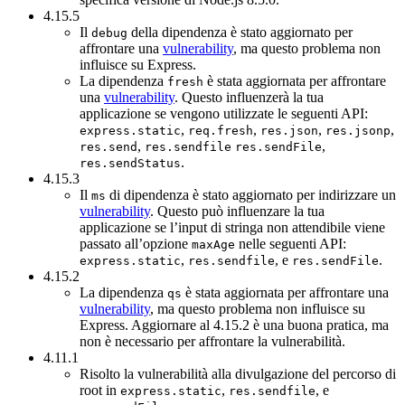
4.15.5
Il
della dipendenza è stato aggiornato per
debug
affrontare una
vulnerability
, ma questo problema non
influisce su Express.
La dipendenza
è stata aggiornata per affrontare
fresh
una
vulnerability
. Questo influenzerà la tua
applicazione se vengono utilizzate le seguenti API:
,
,
,
,
express.static
req.fresh
res.json
res.jsonp
,
,
res.send
res.sendfile
res.sendFile
.
res.sendStatus
4.15.3
Il
di dipendenza è stato aggiornato per indirizzare un
ms
vulnerability
. Questo può influenzare la tua
applicazione se l’input di stringa non attendibile viene
passato all’opzione
nelle seguenti API:
maxAge
,
, e
.
express.static
res.sendfile
res.sendFile
4.15.2
La dipendenza
è stata aggiornata per affrontare una
qs
vulnerability
, ma questo problema non influisce su
Express. Aggiornare al 4.15.2 è una buona pratica, ma
non è necessario per affrontare la vulnerabilità.
4.11.1
Risolto la vulnerabilità alla divulgazione del percorso di
root in
,
, e
express.static
res.sendfile