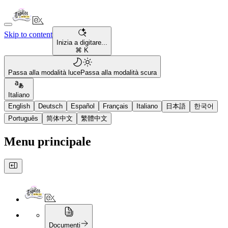
Skip to content
Inizia a digitare...
⌘ K
Passa alla modalità luce
Passa alla modalità scura
Italiano
English
Deutsch
Español
Français
Italiano
日本語
한국어
Português
简体中文
繁體中文
Menu principale
Documenti