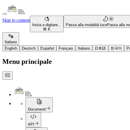
Skip to content
Inizia a digitare...
Passa alla modalità luce
Passa alla mo
⌘ K
Italiano
English
Deutsch
Español
Français
Italiano
日本語
한국어
P
Menu principale
Documenti
API