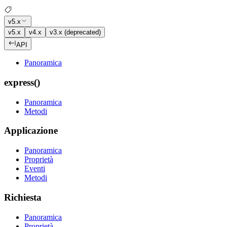
v5.x
v5.x
v4.x
v3.x (deprecated)
API
Panoramica
express()
Panoramica
Metodi
Applicazione
Panoramica
Proprietà
Eventi
Metodi
Richiesta
Panoramica
Proprietà