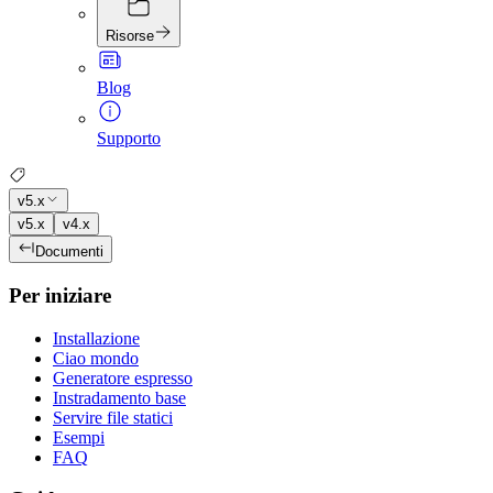
Risorse
Blog
Supporto
v5.x
v5.x
v4.x
Documenti
Per iniziare
Installazione
Ciao mondo
Generatore espresso
Instradamento base
Servire file statici
Esempi
FAQ