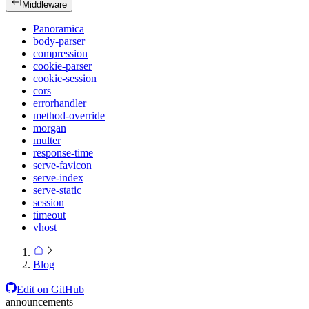
Middleware
Panoramica
body-parser
compression
cookie-parser
cookie-session
cors
errorhandler
method-override
morgan
multer
response-time
serve-favicon
serve-index
serve-static
session
timeout
vhost
Blog
Edit on GitHub
announcements