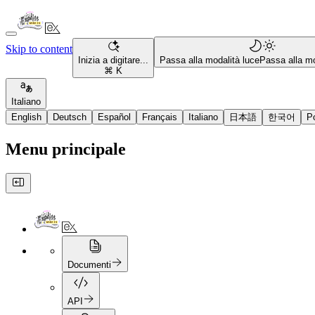
Skip to content
Inizia a digitare...
Passa alla modalità luce
Passa alla mo
⌘ K
Italiano
English
Deutsch
Español
Français
Italiano
日本語
한국어
P
Menu principale
Documenti
API