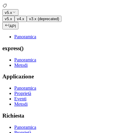
v5.x
v5.x
v4.x
v3.x (deprecated)
API
Panoramica
express()
Panoramica
Metodi
Applicazione
Panoramica
Proprietà
Eventi
Metodi
Richiesta
Panoramica
Proprietà