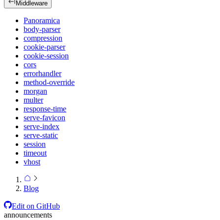
Middleware
Panoramica
body-parser
compression
cookie-parser
cookie-session
cors
errorhandler
method-override
morgan
multer
response-time
serve-favicon
serve-index
serve-static
session
timeout
vhost
Blog
Edit on GitHub
announcements