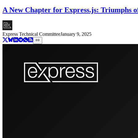
A New Chapter for Express.js: Triumphs o
Express Technical Committee
January 9, 2025