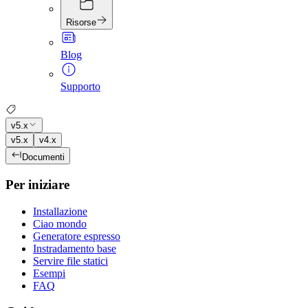
Risorse
Blog
Supporto
v5.x
v5.x
v4.x
Documenti
Per iniziare
Installazione
Ciao mondo
Generatore espresso
Instradamento base
Servire file statici
Esempi
FAQ