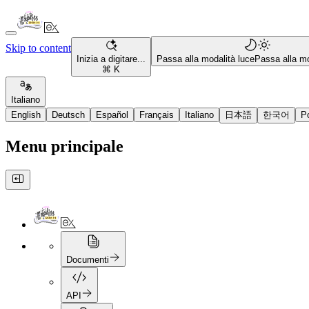
Skip to content
Inizia a digitare...
Passa alla modalità luce
Passa alla mo
⌘ K
Italiano
English
Deutsch
Español
Français
Italiano
日本語
한국어
P
Menu principale
Documenti
API