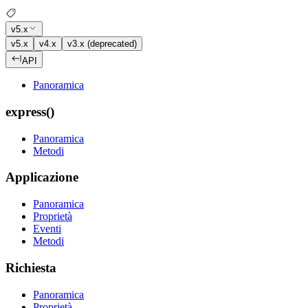
v5.x
v5.x
v4.x
v3.x (deprecated)
API
Panoramica
express()
Panoramica
Metodi
Applicazione
Panoramica
Proprietà
Eventi
Metodi
Richiesta
Panoramica
Proprietà