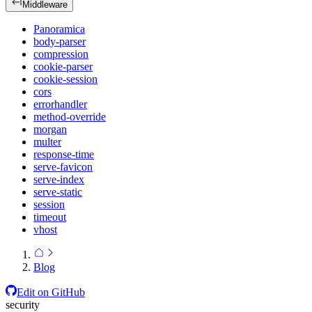
Middleware
Panoramica
body-parser
compression
cookie-parser
cookie-session
cors
errorhandler
method-override
morgan
multer
response-time
serve-favicon
serve-index
serve-static
session
timeout
vhost
Blog
Edit on GitHub
security