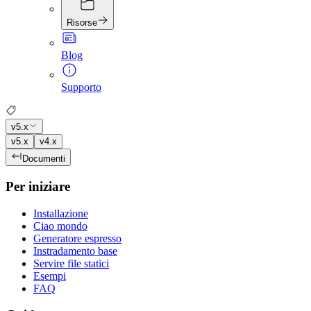
Risorse
Blog
Supporto
v5.x
v5.x
v4.x
Documenti
Per iniziare
Installazione
Ciao mondo
Generatore espresso
Instradamento base
Servire file statici
Esempi
FAQ