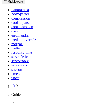
Middleware
Panoramica
body-parser
compression
cookie-parser
cookie-session
cors
errorhandler
method-override
morgan
multer
response-time
serve-favicon
serve-index
serve-static
session
timeout
vhost
Guide