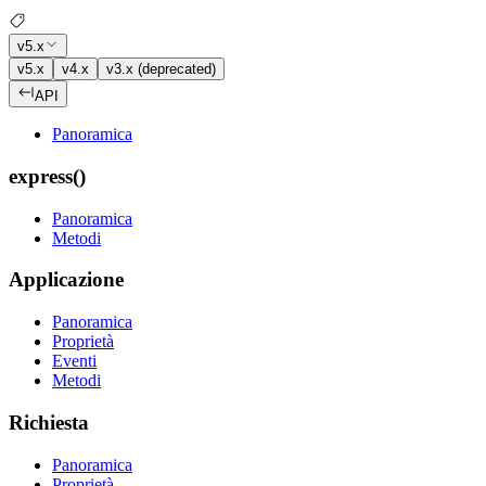
v5.x
v5.x
v4.x
v3.x (deprecated)
API
Panoramica
express()
Panoramica
Metodi
Applicazione
Panoramica
Proprietà
Eventi
Metodi
Richiesta
Panoramica
Proprietà