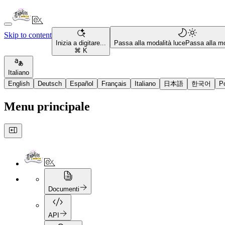
Skip to content
Inizia a digitare...
Passa alla modalità luce
Passa alla mo
⌘ K
Italiano
English
Deutsch
Español
Français
Italiano
日本語
한국어
P
Menu principale
Documenti
API