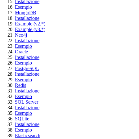
Installazione
Esempio
MongoDB
Installazione
Example (v2.*)
Example (v3.*)
Neo4j
Installazione
Esempio
Oracle
Installazione
Esempio
PostgreSQL
Installazione
Esempio
Redis
Installazione
Esempio
SQL Server
Installazione
Esempio
SQLite
Installazione
Esempio
Elasticsearch