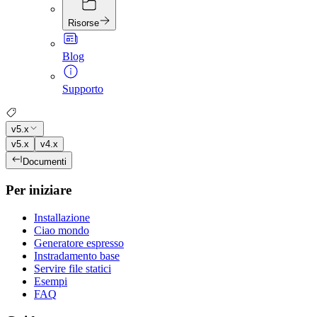
Risorse
Blog
Supporto
v5.x
v5.x
v4.x
Documenti
Per iniziare
Installazione
Ciao mondo
Generatore espresso
Instradamento base
Servire file statici
Esempi
FAQ