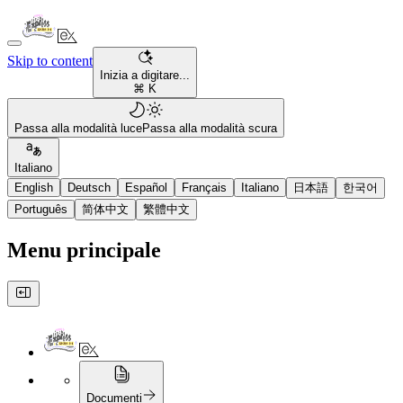
Skip to content
Inizia a digitare...
⌘ K
Passa alla modalità luce
Passa alla modalità scura
Italiano
English
Deutsch
Español
Français
Italiano
日本語
한국어
Português
简体中文
繁體中文
Menu principale
Documenti