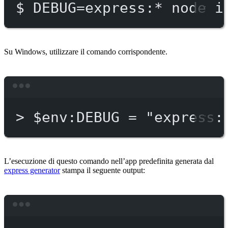
$
DEBUG=express:
*
node
i
Su Windows, utilizzare il comando corrispondente.
Terminal window
>
 $env:DEBUG = 
"express:
L’esecuzione di questo comando nell’app predefinita generata dal
express generator
stampa il seguente output:
Terminal window