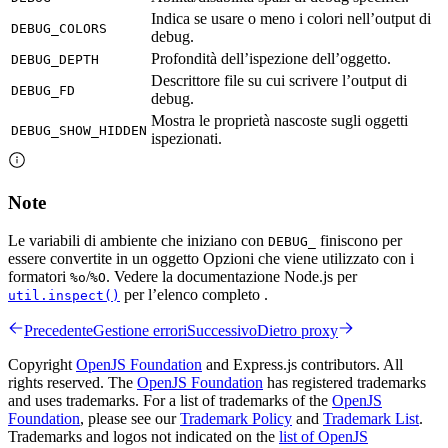
Indica se usare o meno i colori nell’output di
DEBUG_COLORS
debug.
Profondità dell’ispezione dell’oggetto.
DEBUG_DEPTH
Descrittore file su cui scrivere l’output di
DEBUG_FD
debug.
Mostra le proprietà nascoste sugli oggetti
DEBUG_SHOW_HIDDEN
ispezionati.
Note
Le variabili di ambiente che iniziano con
finiscono per
DEBUG_
essere convertite in un oggetto Opzioni che viene utilizzato con i
formatori
/
. Vedere la documentazione Node.js per
%o
%O
per l’elenco completo .
util.inspect()
Precedente
Gestione errori
Successivo
Dietro proxy
Copyright
OpenJS Foundation
and Express.js contributors. All
rights reserved. The
OpenJS Foundation
has registered trademarks
and uses trademarks. For a list of trademarks of the
OpenJS
Foundation
, please see our
Trademark Policy
and
Trademark List
.
Trademarks and logos not indicated on the
list of OpenJS