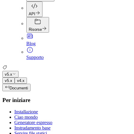
API
Risorse
Blog
Supporto
v5.x
v5.x
v4.x
Documenti
Per iniziare
Installazione
Ciao mondo
Generatore espresso
Instradamento base
Servire file statici