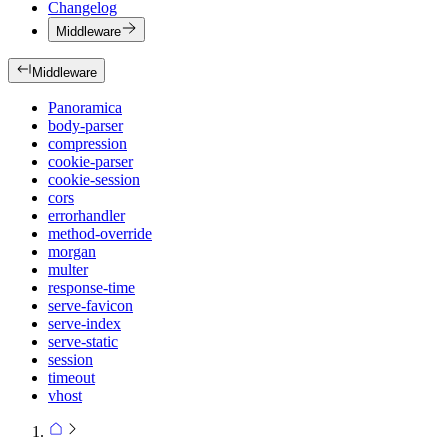
Changelog
Middleware
Middleware
Panoramica
body-parser
compression
cookie-parser
cookie-session
cors
errorhandler
method-override
morgan
multer
response-time
serve-favicon
serve-index
serve-static
session
timeout
vhost