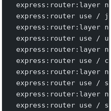
express:router:layer
n
express:router
use
/
j
express:router:layer
n
express:router
use
/
u
express:router:layer
n
express:router
use
/
c
express:router:layer
n
express:router
use
/
s
express:router:layer
n
express:router
use
/
s