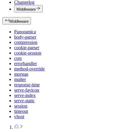
Changelog
Middleware
Middleware
Panoramica
body-parser
compression
cookie-parser
cookie-session
cors
errorhandler
method-override
morgan
multer
response-time
serve-favicon
serve-index
serve-static
session
timeout
vhost