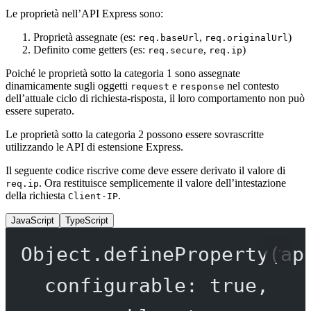
Le proprietà nell’API Express sono:
Proprietà assegnate (es:
,
)
req.baseUrl
req.originalUrl
Definito come getters (es:
,
)
req.secure
req.ip
Poiché le proprietà sotto la categoria 1 sono assegnate
dinamicamente sugli oggetti
e
nel contesto
request
response
dell’attuale ciclo di richiesta-risposta, il loro comportamento non può
essere superato.
Le proprietà sotto la categoria 2 possono essere sovrascritte
utilizzando le API di estensione Express.
Il seguente codice riscrive come deve essere derivato il valore di
. Ora restituisce semplicemente il valore dell’intestazione
req.ip
della richiesta
.
Client-IP
JavaScript
TypeScript
Object.
defineProperty
(ap
configurable: 
true
,