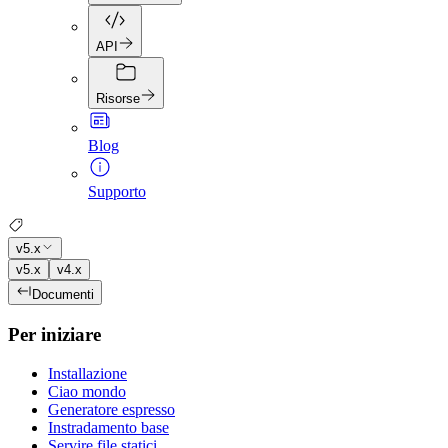
API
Risorse
Blog
Supporto
v5.x
v5.x
v4.x
Documenti
Per iniziare
Installazione
Ciao mondo
Generatore espresso
Instradamento base
Servire file statici