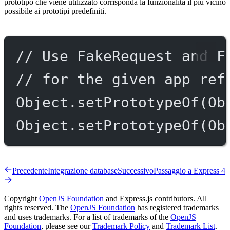
prototipo che viene utilizzato corrisponda la funzionalità il più vicino
possibile ai prototipi predefiniti.
// Use FakeRequest and F
// for the given app ref
Object.
setPrototypeOf
(Ob
Object.
setPrototypeOf
(Ob
Precedente
Integrazione database
Successivo
Passaggio a Express 4
Copyright
OpenJS Foundation
and Express.js contributors. All
rights reserved. The
OpenJS Foundation
has registered trademarks
and uses trademarks. For a list of trademarks of the
OpenJS
Foundation
, please see our
Trademark Policy
and
Trademark List
.