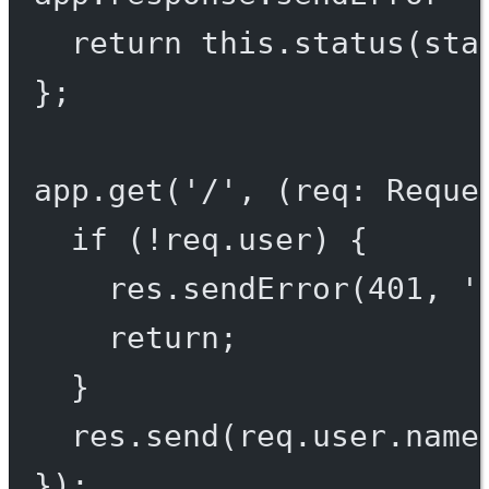
return
this
.
status
(sta
};
app.
get
(
'/'
, (
req
:
Reque
if
 (
!
req.user) {
res.
sendError
(
401
, 
'
return
;
}
res.
send
(req.user.name
});