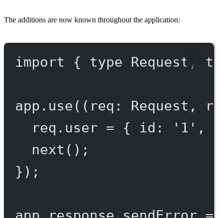
The additions are now known throughout the application:
import
 { 
type
 Request, 
t
app.
use
((
req
:
Request
, 
r
req.user 
=
 { id: 
'1'
, 
next
();
});
app.response.
sendError
=