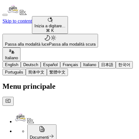
Skip to content
Inizia a digitare...
⌘ K
Passa alla modalità luce
Passa alla modalità scura
Italiano
English
Deutsch
Español
Français
Italiano
日本語
한국어
Português
简体中文
繁體中文
Menu principale
Documenti