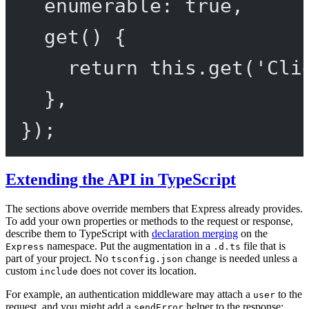
enumerable: 
true
,
get
() {
return
this
.
get
(
'Cli
},
});
Extending the API in TypeScript
The sections above override members that Express already provides.
To add your own properties or methods to the request or response,
describe them to TypeScript with
declaration merging
on the
namespace. Put the augmentation in a
file that is
Express
.d.ts
part of your project. No
change is needed unless a
tsconfig.json
custom
does not cover its location.
include
For example, an authentication middleware may attach a
to the
user
request, and you might add a
helper to the response:
sendError