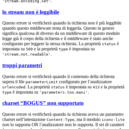
.
'stream.encoding.set'
lo stream non è leggibile
Questo errore si verificherà quando la richiesta non è più leggibile
quando questo middleware tenta di leggerla. Questo in genere
significa qualcosa di diverso da un middleware di questo modulo
legge già il corpo della richiesta e il middleware è stato anche
configurato per leggere la stessa richiesta. La proprietà
è
status
impostata su
e la proprietà
è impostata su
500
type
.
'stream.not.readable'
troppi parametri
Questo errore si verificherà quando il contenuto della richiesta
supera il file
configurato per l’analizzatore
parameterLimit
. La proprietà
è impostata su
e la proprietà
urlencoded
status
413
è impostata su
.
type
'parameters.too.mani'
charset “BOGUS” non supportato
Questo errore si verificherà quando la richiesta aveva un parametro
charset nell’intestazione
, ma il modulo
Content-Type
iconv-lite
non lo supporta OR l’analizzatore non lo supporta. Il set di caratteri