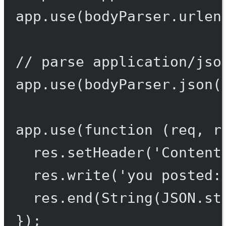
app.
use
(bodyParser.
urlen
// parse application/jso
app.
use
(bodyParser.
json
(
app.
use
(
function
 (
req
, 
r
res.
setHeader
(
'Content
res.
write
(
'you posted:
res.
end
(
String
(
JSON
.
st
});