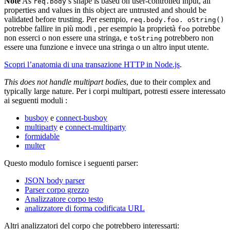
Note
As
’s shape is based on user-controlled input, all
req.body
properties and values in this object are untrusted and should be
validated before trusting. Per esempio,
req.body.foo. oString()
potrebbe fallire in più modi , per esempio la proprietà
potrebbe
foo
non esserci o non essere una stringa, e
potrebbero non
toString
essere una funzione e invece una stringa o un altro input utente.
Scopri l’anatomia di una transazione HTTP in Node.js
.
This does not handle multipart bodies
, due to their complex and
typically large nature. Per i corpi multipart, potresti essere interessato
ai seguenti moduli :
busboy
e
connect-busboy
multiparty
e
connect-multiparty
formidable
multer
Questo modulo fornisce i seguenti parser:
JSON body parser
Parser corpo grezzo
Analizzatore corpo testo
analizzatore di forma codificata URL
Altri analizzatori del corpo che potrebbero interessarti: