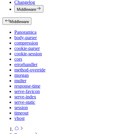
Changelog
Middleware
Middleware
Panoramica
body-parser
compression
cookie-parser
cookie-session
cors
errorhandler
method-override
morgan
multer
response-time
serve-favicon
serve-index
serve-static
session
timeout
vhost