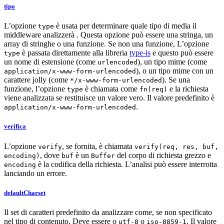
tipo
L’opzione
è usata per determinare quale tipo di media il
type
middleware analizzerà . Questa opzione può essere una stringa, un
array di stringhe o una funzione. Se non una funzione, L’opzione
è passata direttamente alla libreria
type-is
e questo può essere
type
un nome di estensione (come
), un tipo mime (come
urlencoded
), o un tipo mime con un
application/x-www-form-urlencoded
carattere jolly (come
). Se una
*/x-www-form-urlencoded
funzione, l’opzione
è chiamata come
e la richiesta
type
fn(req)
viene analizzata se restituisce un valore vero. Il valore predefinito è
.
application/x-www-form-urlencoded
verifica
L’opzione
, se fornita, è chiamata
verify
verify(req, res, buf,
, dove
è un
del corpo di richiesta grezzo e
encoding)
buf
Buffer
è la codifica della richiesta. L’analisi può essere interrotta
encoding
lanciando un errore.
defaultCharset
Il set di caratteri predefinito da analizzare come, se non specificato
nel tipo di contenuto. Deve essere o
o
. Il valore
utf-8
iso-8859-1