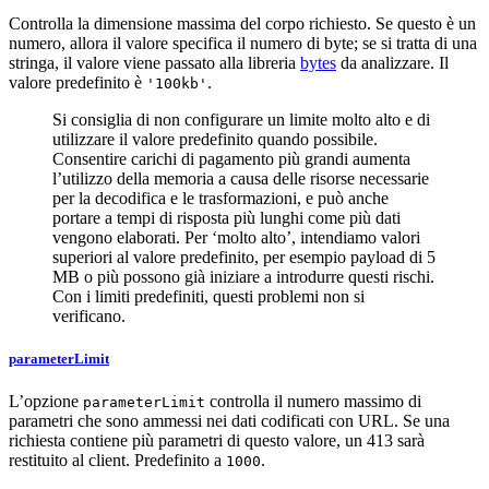
Controlla la dimensione massima del corpo richiesto. Se questo è un
numero, allora il valore specifica il numero di byte; se si tratta di una
stringa, il valore viene passato alla libreria
bytes
da analizzare. Il
valore predefinito è
.
'100kb'
Si consiglia di non configurare un limite molto alto e di
utilizzare il valore predefinito quando possibile.
Consentire carichi di pagamento più grandi aumenta
l’utilizzo della memoria a causa delle risorse necessarie
per la decodifica e le trasformazioni, e può anche
portare a tempi di risposta più lunghi come più dati
vengono elaborati. Per ‘molto alto’, intendiamo valori
superiori al valore predefinito, per esempio payload di 5
MB o più possono già iniziare a introdurre questi rischi.
Con i limiti predefiniti, questi problemi non si
verificano.
parameterLimit
L’opzione
controlla il numero massimo di
parameterLimit
parametri che sono ammessi nei dati codificati con URL. Se una
richiesta contiene più parametri di questo valore, un 413 sarà
restituito al client. Predefinito a
.
1000