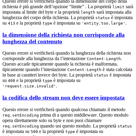
Questo errore si verificherà quando la dimensione del corpo della
richiesta è più grande dell’opzione “limite” . La proprietà
sarà
limit
impostata al limite del byte e la proprietà
sarà impostata alla
length
lunghezza del corpo della richiesta. La proprietà
è impostata
status
su
e la proprietà
è impostata su
.
413
type
'entity.too.large'
la dimensione della richiesta non corrisponde alla
lunghezza del contenuto
Questo errore si verificherà quando la lunghezza della richiesta non
corrisponde alla lunghezza da l’intestazione
.
Content-Length
Questo accade tipicamente quando la richiesta è malformata,
tipicamente quando l’intestazione
è stata calcolata
Content-Length
in base ai caratteri invece dei byte. La proprietà
è impostata
status
su
e la proprietà
è impostata su
400
type
.
'request.size.invalid'
la codifica dello stream non deve essere impostata
Questo errore si verificherà quando qualcosa chiamato il metodo
prima di a questo middleware. Questo modulo
req.setEncoding
opera direttamente solo su byte e non puoi chiamare
quando usi questo modulo. La proprietà
req.setEncoding
status
è impostata su
e la proprietà
è impostata su
500
type