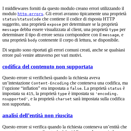
I middlewares forniti da questo modulo creano errori utilizzando il
modulo
. Gli errori avranno tipicamente una proprietà
http-errors
/
che contiene il codice di risposta HTTP
status
statusCode
suggerito, una proprietà
per determinare se la proprietà
expose
debba essere visualizzata al client, una proprietà
per
message
type
determinare il tipo di errore senza corrispondere con il
, e
message
una proprietà
contenente il corpo di lettura, se disponibile.
body
Di seguito sono riportati gli errori comuni creati, anche se qualsiasi
errore può venire attraverso per vari motivi.
codifica del contenuto non supportata
Questo errore si verificherà quando la richiesta aveva
un’intestazione
che conteneva una codifica, ma
Content-Encoding
l’opzione “inflation” era impostata a
. La proprietà
è
false
status
impostata su
, la proprietà
è impostata su
415
type
'encoding.
, e la proprietà
sarà impostata sulla codifica
nsupported'
charset
non supportata.
analisi dell’entità non riuscita
Questo errore si verifica quando la richiesta conteneva un’entità che