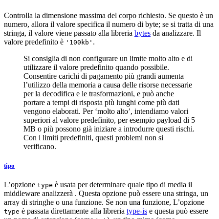
Controlla la dimensione massima del corpo richiesto. Se questo è un
numero, allora il valore specifica il numero di byte; se si tratta di una
stringa, il valore viene passato alla libreria
bytes
da analizzare. Il
valore predefinito è
.
'100kb'
Si consiglia di non configurare un limite molto alto e di
utilizzare il valore predefinito quando possibile.
Consentire carichi di pagamento più grandi aumenta
l’utilizzo della memoria a causa delle risorse necessarie
per la decodifica e le trasformazioni, e può anche
portare a tempi di risposta più lunghi come più dati
vengono elaborati. Per ‘molto alto’, intendiamo valori
superiori al valore predefinito, per esempio payload di 5
MB o più possono già iniziare a introdurre questi rischi.
Con i limiti predefiniti, questi problemi non si
verificano.
tipo
L’opzione
è usata per determinare quale tipo di media il
type
middleware analizzerà . Questa opzione può essere una stringa, un
array di stringhe o una funzione. Se non una funzione, L’opzione
è passata direttamente alla libreria
type-is
e questa può essere
type