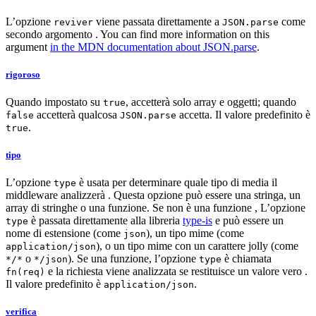
L’opzione
viene passata direttamente a
come
reviver
JSON.parse
secondo argomento . You can find more information on this
argument
in the MDN documentation about JSON.parse
.
rigoroso
Quando impostato su
, accetterà solo array e oggetti; quando
true
accetterà qualcosa
accetta. Il valore predefinito è
false
JSON.parse
.
true
tipo
L’opzione
è usata per determinare quale tipo di media il
type
middleware analizzerà . Questa opzione può essere una stringa, un
array di stringhe o una funzione. Se non è una funzione , L’opzione
è passata direttamente alla libreria
type-is
e può essere un
type
nome di estensione (come
), un tipo mime (come
json
), o un tipo mime con un carattere jolly (come
application/json
o
). Se una funzione, l’opzione
è chiamata
*/*
*/json
type
e la richiesta viene analizzata se restituisce un valore vero .
fn(req)
Il valore predefinito è
.
application/json
verifica