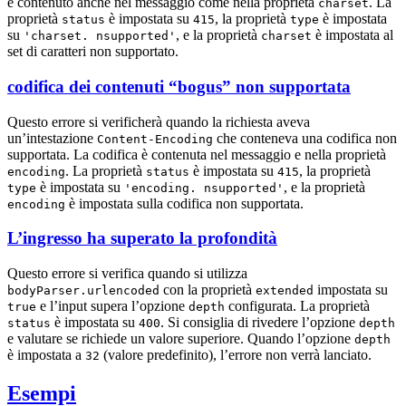
è contenuto anche nel messaggio come nella proprietà
. La
charset
proprietà
è impostata su
, la proprietà
è impostata
status
415
type
su
, e la proprietà
è impostata al
'charset. nsupported'
charset
set di caratteri non supportato.
codifica dei contenuti “bogus” non supportata
Questo errore si verificherà quando la richiesta aveva
un’intestazione
che conteneva una codifica non
Content-Encoding
supportata. La codifica è contenuta nel messaggio e nella proprietà
. La proprietà
è impostata su
, la proprietà
encoding
status
415
è impostata su
, e la proprietà
type
'encoding. nsupported'
è impostata sulla codifica non supportata.
encoding
L’ingresso ha superato la profondità
Questo errore si verifica quando si utilizza
con la proprietà
impostata su
bodyParser.urlencoded
extended
e l’input supera l’opzione
configurata. La proprietà
true
depth
è impostata su
. Si consiglia di rivedere l’opzione
status
400
depth
e valutare se richiede un valore superiore. Quando l’opzione
depth
è impostata a
(valore predefinito), l’errore non verrà lanciato.
32
Esempi