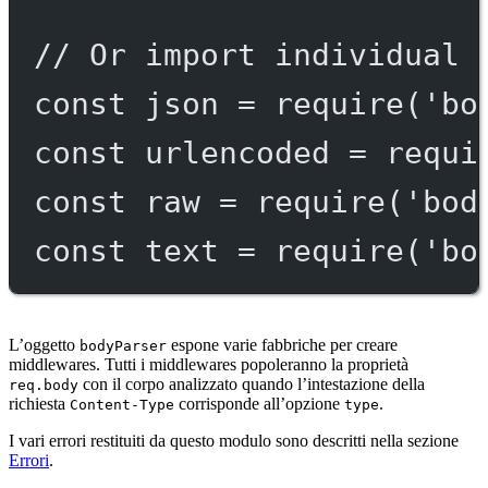
// Or import individual 
const
json
=
require
(
'bo
const
urlencoded
=
requi
const
raw
=
require
(
'bod
const
text
=
require
(
'bo
L’oggetto
espone varie fabbriche per creare
bodyParser
middlewares. Tutti i middlewares popoleranno la proprietà
con il corpo analizzato quando l’intestazione della
req.body
richiesta
corrisponde all’opzione
.
Content-Type
type
I vari errori restituiti da questo modulo sono descritti nella sezione
Errori
.