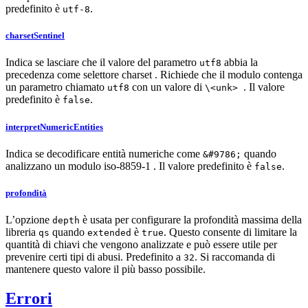
predefinito è
.
utf-8
charsetSentinel
Indica se lasciare che il valore del parametro
abbia la
utf8
precedenza come selettore charset . Richiede che il modulo contenga
un parametro chiamato
con un valore di
. Il valore
utf8
\<unk>
predefinito è
.
false
interpretNumericEntities
Indica se decodificare entità numeriche come
quando
&#9786;
analizzano un modulo iso-8859-1 . Il valore predefinito è
.
false
profondità
L’opzione
è usata per configurare la profondità massima della
depth
libreria
quando
è
. Questo consente di limitare la
qs
extended
true
quantità di chiavi che vengono analizzate e può essere utile per
prevenire certi tipi di abusi. Predefinito a
. Si raccomanda di
32
mantenere questo valore il più basso possibile.
Errori