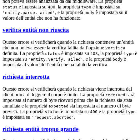
non poteva essere analizzata da dal middleware. La proprietà
è impostata su
, la proprietà
è impostata su
status
400
type
, e la proprietà
è impostata su il
'entity.parse. ailed'
body
valore dell’entità che non ha funzionato.
verifica entità non riuscita
Questo errore si verificherà quando la richiesta conteneva un’entità
che non poteva essere la verifica fallita dall’opzione
verifica
definita. La proprietà
è impostata su
, la proprietà
è
status
403
type
impostata su
, e la proprietà
è
'entity.verify. ailed'
body
impostata al valore dell’entità che ha fallito la verifica.
richiesta interrotta
Questo errore si verificherà quando la richiesta viene interrotta dal
client prima di leggere il corpo è finito. La proprietà
sarà
received
impostata al numero di byte ricevuti prima che la richiesta sia stata
annullata e la proprietà
sia impostata al numero di byte
expected
previsti. La proprietà
è impostata su
e la proprietà
status
400
type
è impostata su
.
'request.aborted'
richiesta entità troppo grande