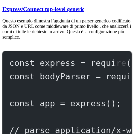
Express/Connect top-level generic
Questo esempio dimostra l’aggiunta di un parser generico codificato
da JSON e URL come middleware di primo livello , che analizzerà i
corpi di tutte le richieste in arrivo. Questa è la configurazione più
semplice.
const
express
=
require
(
const
bodyParser
=
requi
const
app
=
express
();
// parse application/x-w