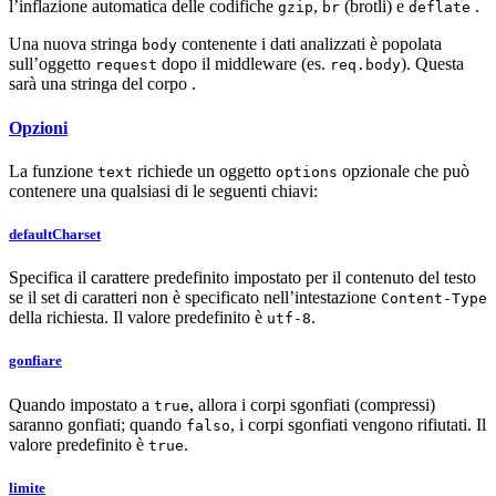
l’inflazione automatica delle codifiche
,
(brotli) e
.
gzip
br
deflate
Una nuova stringa
contenente i dati analizzati è popolata
body
sull’oggetto
dopo il middleware (es.
). Questa
request
req.body
sarà una stringa del corpo .
Opzioni
La funzione
richiede un oggetto
opzionale che può
text
options
contenere una qualsiasi di le seguenti chiavi:
defaultCharset
Specifica il carattere predefinito impostato per il contenuto del testo
se il set di caratteri non è specificato nell’intestazione
Content-Type
della richiesta. Il valore predefinito è
.
utf-8
gonfiare
Quando impostato a
, allora i corpi sgonfiati (compressi)
true
saranno gonfiati; quando
, i corpi sgonfiati vengono rifiutati. Il
falso
valore predefinito è
.
true
limite