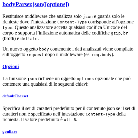
bodyParser.json([options])
Restituisce middleware che analizza solo
e guarda solo le
json
richieste dove l’intestazione
corrisponde all’opzione
Content-Type
. Questo analizzatore accetta qualsiasi codifica Unicode del
type
corpo e supporta l’inflazione automatica delle codifiche
,
gzip
br
(brotli) e
.
deflate
Un nuovo oggetto
contenente i dati analizzati viene compilato
body
sull’oggetto
dopo il middleware (es.
).
request
req.body
Opzioni
La funzione
richiede un oggetto
opzionale che può
json
options
contenere una qualsiasi di le seguenti chiavi:
defaultCharset
Specifica il set di caratteri predefinito per il contenuto json se il set di
caratteri non è specificato nell’intestazione
della
Content-Type
richiesta. Il valore predefinito è
.
utf-8
gonfiare