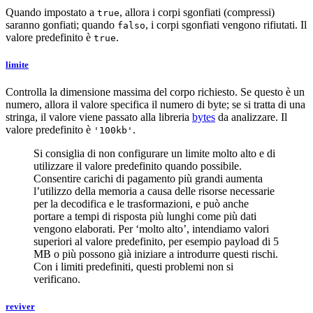
Quando impostato a
, allora i corpi sgonfiati (compressi)
true
saranno gonfiati; quando
, i corpi sgonfiati vengono rifiutati. Il
falso
valore predefinito è
.
true
limite
Controlla la dimensione massima del corpo richiesto. Se questo è un
numero, allora il valore specifica il numero di byte; se si tratta di una
stringa, il valore viene passato alla libreria
bytes
da analizzare. Il
valore predefinito è
.
'100kb'
Si consiglia di non configurare un limite molto alto e di
utilizzare il valore predefinito quando possibile.
Consentire carichi di pagamento più grandi aumenta
l’utilizzo della memoria a causa delle risorse necessarie
per la decodifica e le trasformazioni, e può anche
portare a tempi di risposta più lunghi come più dati
vengono elaborati. Per ‘molto alto’, intendiamo valori
superiori al valore predefinito, per esempio payload di 5
MB o più possono già iniziare a introdurre questi rischi.
Con i limiti predefiniti, questi problemi non si
verificano.
reviver