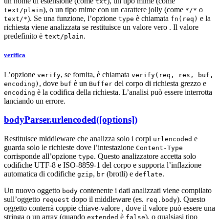
un nome di estensione (come
), un tipo mime (come
txt
), o un tipo mime con un carattere jolly (come
o
text/plain
*/*
). Se una funzione, l’opzione
è chiamata
e la
text/*
type
fn(req)
richiesta viene analizzata se restituisce un valore vero . Il valore
predefinito è
.
text/plain
verifica
L’opzione
, se fornita, è chiamata
verify
verify(req, res, buf,
, dove
è un
del corpo di richiesta grezzo e
encoding)
buf
Buffer
è la codifica della richiesta. L’analisi può essere interrotta
encoding
lanciando un errore.
bodyParser.urlencoded([options])
Restituisce middleware che analizza solo i corpi
e
urlencoded
guarda solo le richieste dove l’intestazione
Content-Type
corrisponde all’opzione
. Questo analizzatore accetta solo
type
codifiche UTF-8 e ISO-8859-1 del corpo e supporta l’inflazione
automatica di codifiche
,
(brotli) e
.
gzip
br
deflate
Un nuovo oggetto
contenente i dati analizzati viene compilato
body
sull’oggetto
dopo il middleware (es.
). Questo
request
req.body
oggetto conterrà coppie chiave-valore , dove il valore può essere una
stringa o un array (quando
è
), o qualsiasi tipo
extended
false