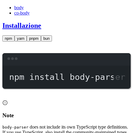
body
co-body
Installazione
npm
yarn
pnpm
bun
Terminal window
npm
install
body-parser
Note
does not include its own TypeScript type definitions.
body-parser
If you use TypeScript, also install the community-maintained types