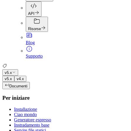
API
Risorse
Blog
Supporto
v5.x
v5.x
v4.x
Documenti
Per iniziare
Installazione
Ciao mondo
Generatore espresso
Instradamento base
Servire file statici