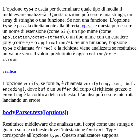
L’opzione
è usata per determinare quale tipo di media il
type
middleware analizzerà . Questa opzione può essere una stringa, un
array di stringhe o una funzione. Se non una funzione, L’opzione
è passata direttamente alla libreria
type-is
e questa può essere
type
un nome di estensione (come
), un tipo mime (come
bin
), o un tipo mime con un carattere
application/octet-stream
jolly (come
o
). Se una funzione, l’opzione
*/*
application/*
è chiamata
e la richiesta viene analizzata se restituisce
type
fn(req)
un valore vero. Il valore predefinito è
application/octet-
.
stream
verifica
L’opzione
, se fornita, è chiamata
verify
verify(req, res, buf,
, dove
è un
del corpo di richiesta grezzo e
encoding)
buf
Buffer
è la codifica della richiesta. L’analisi può essere interrotta
encoding
lanciando un errore.
bodyParser.text([options])
Restituisce middleware che analizza tutti i corpi come una stringa e
guarda solo le richieste dove l’intestazione
Content-Type
corrisponde all’opzione
. Questo analizzatore supporta
type