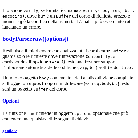
L’opzione
, se fornita, è chiamata
verify
verify(req, res, buf,
, dove
è un
del corpo di richiesta grezzo e
encoding)
buf
Buffer
è la codifica della richiesta. L’analisi può essere interrotta
encoding
lanciando un errore.
bodyParser.raw([options])
Restituisce il middleware che analizza tutti i corpi come
e
Buffer
guarda solo le richieste dove l’intestazione
Content-Type
corrisponde all’opzione
. Questo analizzatore supporta
type
l’inflazione automatica delle codifiche
,
(brotli) e
.
gzip
br
deflate
Un nuovo oggetto
contenente i dati analizzati viene compilato
body
sull’oggetto
dopo il middleware (es.
). Questo
request
req.body
sarà un oggetto
del corpo.
Buffer
Opzioni
La funzione
richiede un oggetto
opzionale che può
raw
options
contenere una qualsiasi di le seguenti chiavi:
gonfiare