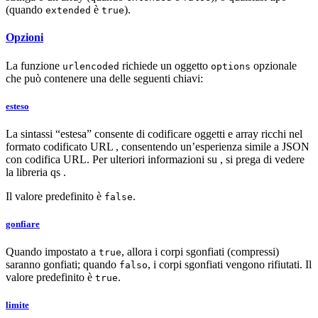
(quando
è
).
extended
true
Opzioni
La funzione
richiede un oggetto
opzionale
urlencoded
options
che può contenere una delle seguenti chiavi:
esteso
La sintassi “estesa” consente di codificare oggetti e array ricchi nel
formato codificato URL , consentendo un’esperienza simile a JSON
con codifica URL. Per ulteriori informazioni su , si prega di vedere
la libreria qs .
Il valore predefinito è
.
false
gonfiare
Quando impostato a
, allora i corpi sgonfiati (compressi)
true
saranno gonfiati; quando
, i corpi sgonfiati vengono rifiutati. Il
falso
valore predefinito è
.
true
limite