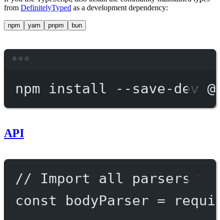
from
DefinitelyTyped
as a development dependency:
npm
yarn
pnpm
bun
Terminal window
npm
install
--save-dev
@
API
// Import all parsers
const
bodyParser
=
requi