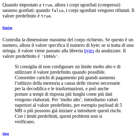
Quando impostato a
, allora i corpi sgonfiati (compressi)
true
saranno gonfiati; quando
, i corpi sgonfiati vengono rifiutati. Il
falso
valore predefinito è
.
true
limite
Controlla la dimensione massima del corpo richiesto. Se questo è un
numero, allora il valore specifica il numero di byte; se si tratta di una
stringa, il valore viene passato alla libreria
bytes
da analizzare. Il
valore predefinito è
.
'100kb'
Si consiglia di non configurare un limite molto alto e di
utilizzare il valore predefinito quando possibile.
Consentire carichi di pagamento più grandi aumenta
l’utilizzo della memoria a causa delle risorse necessarie
per la decodifica e le trasformazioni, e può anche
portare a tempi di risposta più lunghi come più dati
vengono elaborati. Per ‘molto alto’, intendiamo valori
superiori al valore predefinito, per esempio payload di 5
MB o più possono già iniziare a introdurre questi rischi.
Con i limiti predefiniti, questi problemi non si
verificano.
tipo