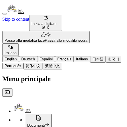
Skip to content
Inizia a digitare...
⌘ K
Passa alla modalità luce
Passa alla modalità scura
Italiano
English
Deutsch
Español
Français
Italiano
日本語
한국어
Português
简体中文
繁體中文
Menu principale
Documenti