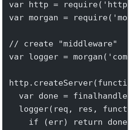
var
 http 
=
require
(
'http
var
 morgan 
=
require
(
'mo
// create "middleware"
var
 logger 
=
morgan
(
'com
http.
createServer
(
functi
var
 done 
=
finalhandle
logger
(req, res, 
funct
if
 (err) 
return
done