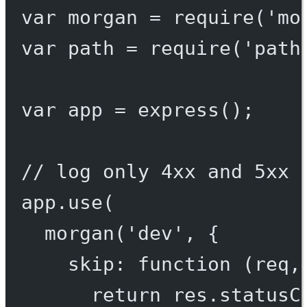
var
 morgan 
=
require
(
'mo
var
 path 
=
require
(
'path
var
 app 
=
express
();
// log only 4xx and 5xx 
app.
use
(
morgan
(
'dev'
, {
skip
: 
function
 (
req
,
return
 res.statusC