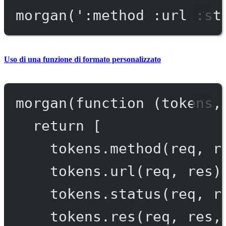
morgan
(
':method :url :st
Uso di una funzione di formato personalizzato
morgan
(
function
 (
tokens
,
return
 [
tokens.
method
(req, r
tokens.
url
(req, res)
tokens.
status
(req, r
tokens.
res
(req, res,