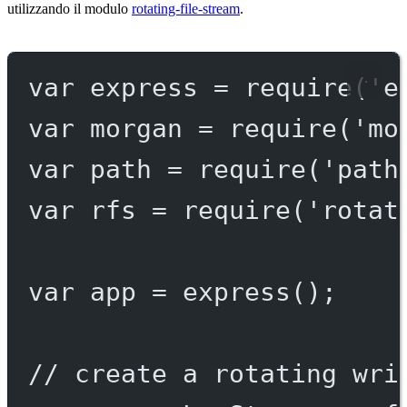
utilizzando il modulo
rotating-file-stream
.
var
 express 
=
require
(
'e
var
 morgan 
=
require
(
'mo
var
 path 
=
require
(
'path
var
 rfs 
=
require
(
'rotat
var
 app 
=
express
();
// create a rotating wri