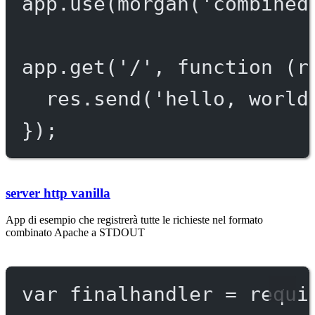
app.
use
(
morgan
(
'combined
app.
get
(
'/'
, 
function
 (
r
res.
send
(
'hello, world
});
server http vanilla
App di esempio che registrerà tutte le richieste nel formato
combinato Apache a STDOUT
var
 finalhandler 
=
requi