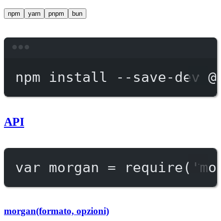
npm
yarn
pnpm
bun
Terminal window
npm
install
--save-dev
@
API
var
 morgan 
=
require
(
'mo
morgan(formato, opzioni)