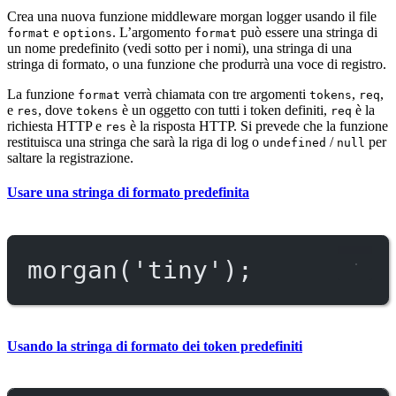
Crea una nuova funzione middleware morgan logger usando il file
e
. L’argomento
può essere una stringa di
format
options
format
un nome predefinito (vedi sotto per i nomi), una stringa di una
stringa di formato, o una funzione che produrrà una voce di registro.
La funzione
verrà chiamata con tre argomenti
,
,
format
tokens
req
e
, dove
è un oggetto con tutti i token definiti,
è la
res
tokens
req
richiesta HTTP e
è la risposta HTTP. Si prevede che la funzione
res
restituisca una stringa che sarà la riga di log o
/
per
undefined
null
saltare la registrazione.
Usare una stringa di formato predefinita
morgan
(
'tiny'
);
Usando la stringa di formato dei token predefiniti