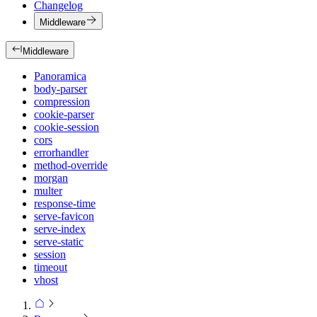
Changelog
Middleware
Middleware
Panoramica
body-parser
compression
cookie-parser
cookie-session
cors
errorhandler
method-override
morgan
multer
response-time
serve-favicon
serve-index
serve-static
session
timeout
vhost