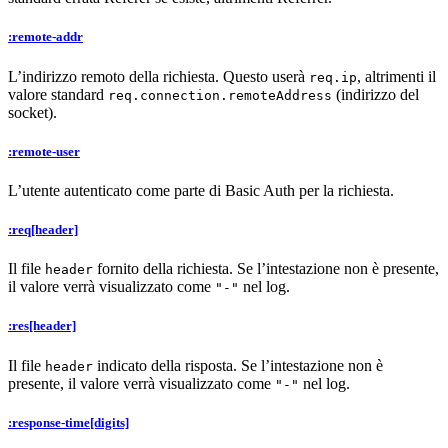
:remote-addr
L’indirizzo remoto della richiesta. Questo userà
, altrimenti il
req.ip
valore standard
(indirizzo del
req.connection.remoteAddress
socket).
:remote-user
L’utente autenticato come parte di Basic Auth per la richiesta.
:req[header]
Il file
fornito della richiesta. Se l’intestazione non è presente,
header
il valore verrà visualizzato come
nel log.
"-"
:res[header]
Il file
indicato della risposta. Se l’intestazione non è
header
presente, il valore verrà visualizzato come
nel log.
"-"
:response-time[digits]