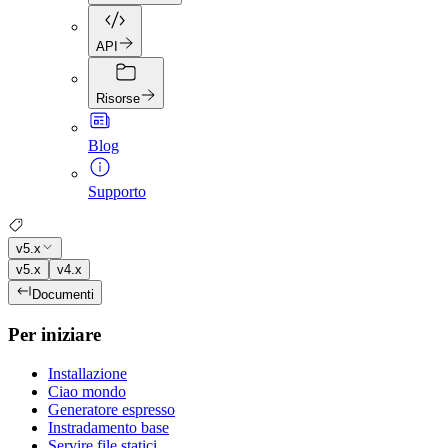
API
Risorse
Blog
Supporto
v5.x
v5.x
v4.x
Documenti
Per iniziare
Installazione
Ciao mondo
Generatore espresso
Instradamento base
Servire file statici