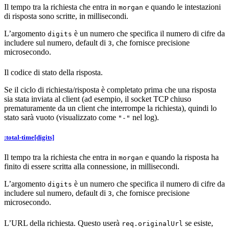
Il tempo tra la richiesta che entra in
e quando le intestazioni
morgan
di risposta sono scritte, in millisecondi.
L’argomento
è un numero che specifica il numero di cifre da
digits
includere sul numero, default di
, che fornisce precisione
3
microsecondo.
Il codice di stato della risposta.
Se il ciclo di richiesta/risposta è completato prima che una risposta
sia stata inviata al client (ad esempio, il socket TCP chiuso
prematuramente da un client che interrompe la richiesta), quindi lo
stato sarà vuoto (visualizzato come
nel log).
"-"
:total-time[digits]
Il tempo tra la richiesta che entra in
e quando la risposta ha
morgan
finito di essere scritta alla connessione, in millisecondi.
L’argomento
è un numero che specifica il numero di cifre da
digits
includere sul numero, default di
, che fornisce precisione
3
microsecondo.
L’URL della richiesta. Questo userà
se esiste,
req.originalUrl