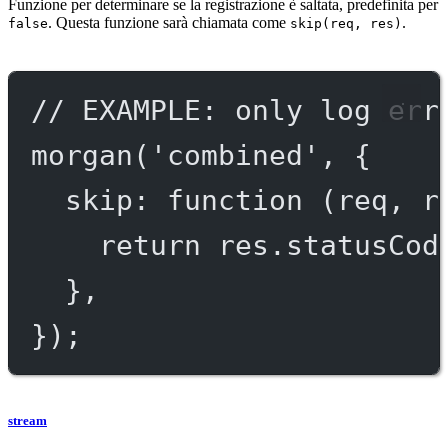
Funzione per determinare se la registrazione è saltata, predefinita per
. Questa funzione sarà chiamata come
.
false
skip(req, res)
// EXAMPLE: only log err
morgan
(
'combined'
, {
skip
: 
function
 (
req
, 
r
return
 res.statusCod
},
});
stream