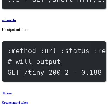
minuscolo
L’output minimo.
:method :url :status :re
# will output
GET /tiny 200 2 - 0.188 
Token
Creare nuovi token