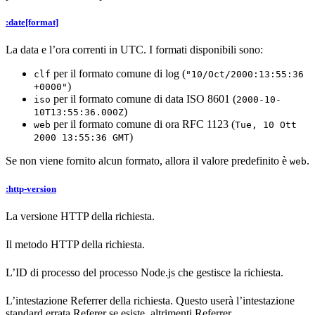
:date[format]
La data e l’ora correnti in UTC. I formati disponibili sono:
per il formato comune di log (
clf
"10/Oct/2000:13:55:36
)
+0000"
per il formato comune di data ISO 8601 (
iso
2000-10-
)
10T13:55:36.000Z
per il formato comune di ora RFC 1123 (
web
Tue, 10 Ott
)
2000 13:55:36 GMT
Se non viene fornito alcun formato, allora il valore predefinito è
.
web
:http-version
La versione HTTP della richiesta.
Il metodo HTTP della richiesta.
L’ID di processo del processo Node.js che gestisce la richiesta.
L’intestazione Referrer della richiesta. Questo userà l’intestazione
standard errata Referer se esiste, altrimenti Referrer.