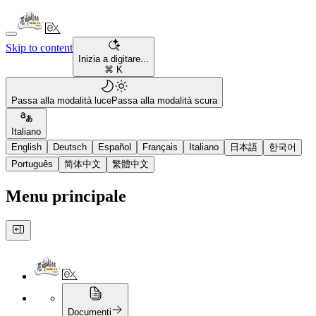
Skip to content
Inizia a digitare...
⌘ K
Passa alla modalità luce
Passa alla modalità scura
Italiano
English
Deutsch
Español
Français
Italiano
日本語
한국어
Português
简体中文
繁體中文
Menu principale
Documenti