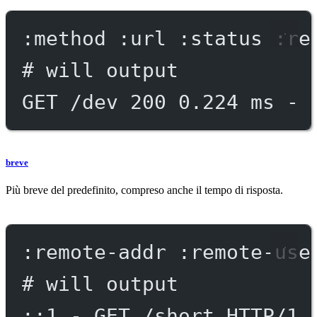
:method :url :status :re
# will output
GET /dev 200 0.224 ms - 
breve
Più breve del predefinito, compreso anche il tempo di risposta.
:remote-addr :remote-use
# will output
::1 - GET /short HTTP/1.