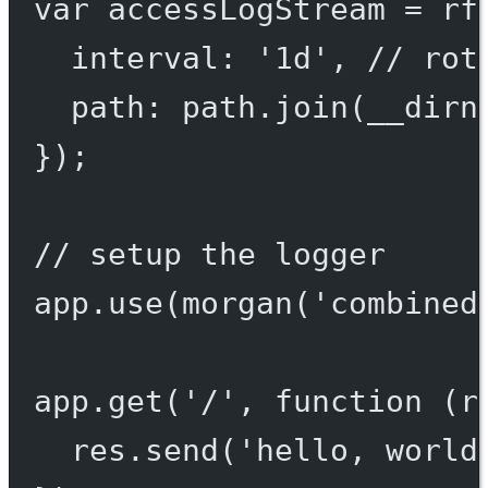
var
 accessLogStream 
=
 rf
interval: 
'1d'
, 
// rot
path: path.
join
(__dirn
});
// setup the logger
app.
use
(
morgan
(
'combined
app.
get
(
'/'
, 
function
 (
r
res.
send
(
'hello, world