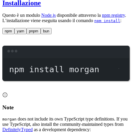
Installazione
Questo è un modulo
Node.js
disponibile attraverso la
npm registry
.
L’installazione viene eseguita usando il comando
:
npm install
npm
yarn
pnpm
bun
Terminal window
npm
install
morgan
Note
does not include its own TypeScript type definitions. If you
morgan
use TypeScript, also install the community-maintained types from
DefinitelyTyped
as a development dependency: