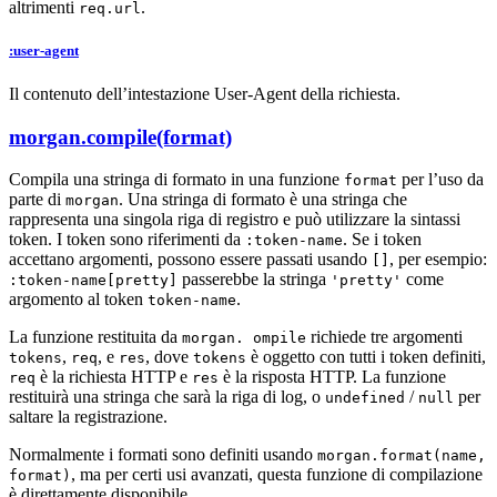
altrimenti
.
req.url
:user-agent
Il contenuto dell’intestazione User-Agent della richiesta.
morgan.compile(format)
Compila una stringa di formato in una funzione
per l’uso da
format
parte di
. Una stringa di formato è una stringa che
morgan
rappresenta una singola riga di registro e può utilizzare la sintassi
token. I token sono riferimenti da
. Se i token
:token-name
accettano argomenti, possono essere passati usando
, per esempio:
[]
passerebbe la stringa
come
:token-name[pretty]
'pretty'
argomento al token
.
token-name
La funzione restituita da
richiede tre argomenti
morgan. ompile
,
, e
, dove
è oggetto con tutti i token definiti,
tokens
req
res
tokens
è la richiesta HTTP e
è la risposta HTTP. La funzione
req
res
restituirà una stringa che sarà la riga di log, o
/
per
undefined
null
saltare la registrazione.
Normalmente i formati sono definiti usando
morgan.format(name,
, ma per certi usi avanzati, questa funzione di compilazione
format)
è direttamente disponibile.