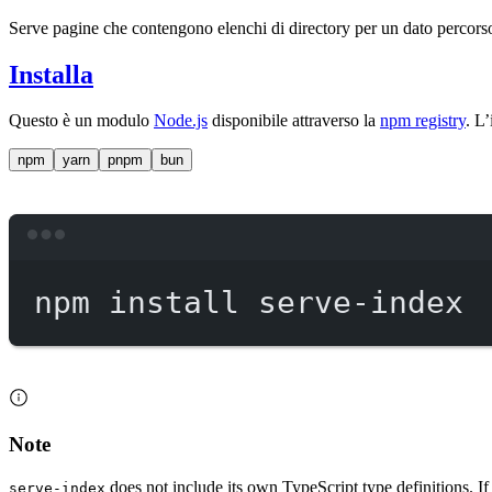
Serve pagine che contengono elenchi di directory per un dato percors
Installa
Questo è un modulo
Node.js
disponibile attraverso la
npm registry
. L
npm
yarn
pnpm
bun
npm
install
serve-index
Note
does not include its own TypeScript type definitions. I
serve-index