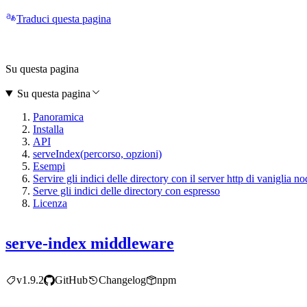
Traduci questa pagina
Su questa pagina
Su questa pagina
Panoramica
Installa
API
serveIndex(percorso, opzioni)
Esempi
Servire gli indici delle directory con il server http di vaniglia no
Serve gli indici delle directory con espresso
Licenza
serve-index middleware
v1.9.2
GitHub
Changelog
npm