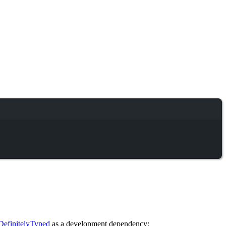
DefinitelyTyped
as a development dependency: