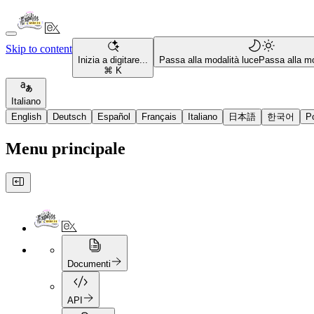
Skip to content
Inizia a digitare...
Passa alla modalità luce
Passa alla mo
⌘ K
Italiano
English
Deutsch
Español
Français
Italiano
日本語
한국어
P
Menu principale
Documenti
API