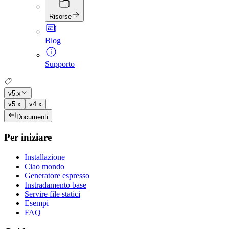
Risorse
Blog
Supporto
v5.x
v5.x
v4.x
Documenti
Per iniziare
Installazione
Ciao mondo
Generatore espresso
Instradamento base
Servire file statici
Esempi
FAQ