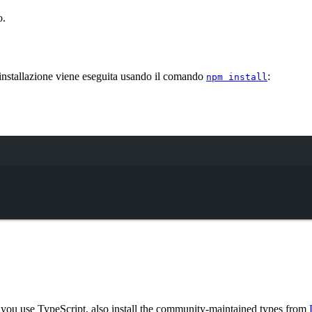
o.
’installazione viene eseguita usando il comando
:
npm install
Terminal window
f you use TypeScript, also install the community-maintained types from