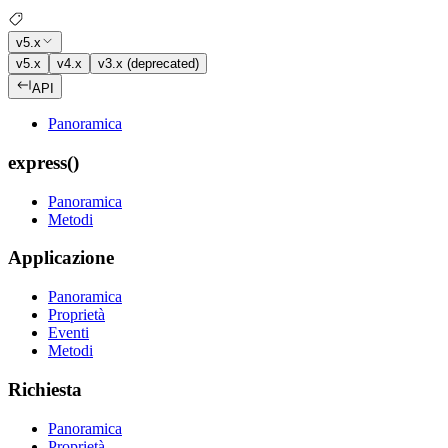
v5.x
v5.x
v4.x
v3.x (deprecated)
API
Panoramica
express()
Panoramica
Metodi
Applicazione
Panoramica
Proprietà
Eventi
Metodi
Richiesta
Panoramica
Proprietà