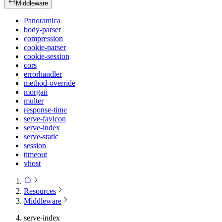
Middleware
Panoramica
body-parser
compression
cookie-parser
cookie-session
cors
errorhandler
method-override
morgan
multer
response-time
serve-favicon
serve-index
serve-static
session
timeout
vhost
Resources
Middleware
serve-index