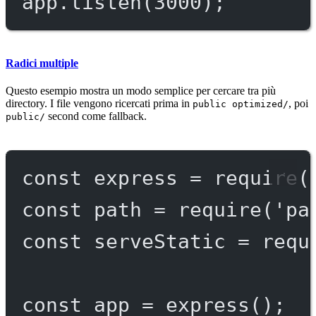
app.
listen
(
3000
);
Radici multiple
Questo esempio mostra un modo semplice per cercare tra più
directory. I file vengono ricercati prima in
, poi
public optimized/
second come fallback.
public/
const
express
=
require
(
const
path
=
require
(
'pa
const
serveStatic
=
requ
const
app
=
express
();