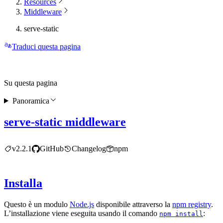
Resources
Middleware
serve-static
Traduci questa pagina
Su questa pagina
Panoramica
serve-static middleware
v2.2.1
GitHub
Changelog
npm
Installa
Questo è un modulo
Node.js
disponibile attraverso la
npm registry
.
L’installazione viene eseguita usando il comando
:
npm install