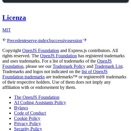
Licenza
MIT
Precedente
serve-index
Successivo
session
Copyright
OpenJS Foundation
and Express.js contributors. All
rights reserved. The
OpenJS Foundation
has registered trademarks
and uses trademarks. For a list of trademarks of the
OpenJS
Foundation
, please see our
Trademark Policy
and
Trademark List
.
Trademarks and logos not indicated on the
list of OpenJS
Foundation trademarks
are trademarks™ or registered® trademarks
of their respective holders. Use of them does not imply any
affiliation with or endorsement by them.
The OpenJS Foundation
AI Coding Assistants Policy
Bylaws
Code of Conduct
Cookie Policy
Privacy Policy
Security Policy