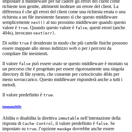
Impostare il middleware per far cadere gli errori del client come
richieste non gestite, altrimenti inoltrare un errore del client. La
differenza è che gli errori del client come una richiesta errata o una
richiesta a un file inesistente faranno sì che questo middleware
semplicemente
al tuo prossimo middleware quando questo
next()
valore è
. Quando questo valore è
, questi errori (anche
true
false
404s), invocano
.
next(err)
Di solito
è desiderato in modo che più cartelle fisiche possono
true
essere mappate allo stesso indirizzo web o per i percorsi da
compilare file inesistenti.
Il valore
può essere usato se questo middleware è montato su
false
un percorso che è progettato per essere rigorosamente una singola
directory di file system, che consente per cortocircuito 404s per
meno sovraccarico. Questo middleware risponderà anche a tutti i
metodi.
Il valore predefinito è
.
true
immutabile
Abilita o disabilita la direttiva
nell’intestazione della
immutable
risposta di
, il valore predefinito è
. Se
Cache-Control
false
impostato su
, l’opzione
dovrebbe anche essere
true
maxAge