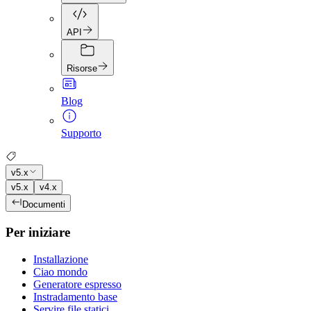
API
Risorse
Blog
Supporto
v5.x
v5.x
v4.x
Documenti
Per iniziare
Installazione
Ciao mondo
Generatore espresso
Instradamento base
Servire file statici