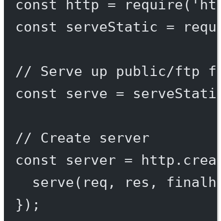
const
http
=
require
(
'ht
const
serveStatic
=
requ
// Serve up public/ftp f
const
serve
=
serveStati
// Create server
const
server
=
 http.
crea
serve
(req, res, 
finalh
});