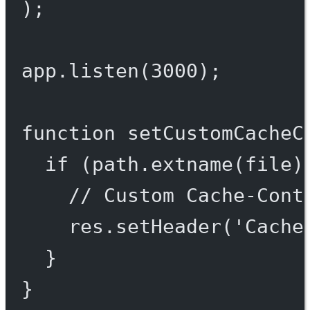
);
app.
listen
(
3000
);
function
setCustomCacheC
if
 (path.
extname
(file)
// Custom Cache-Cont
res.
setHeader
(
'Cache
}
}