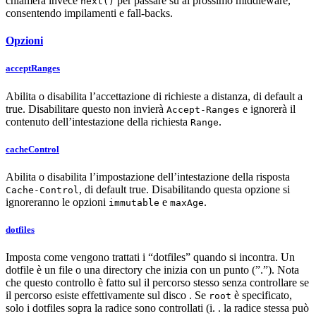
chiamerà invece
per passare su al prossimo middleware,
next()
consentendo impilamenti e fall-backs.
Opzioni
acceptRanges
Abilita o disabilita l’accettazione di richieste a distanza, di default a
true. Disabilitare questo non invierà
e ignorerà il
Accept-Ranges
contenuto dell’intestazione della richiesta
.
Range
cacheControl
Abilita o disabilita l’impostazione dell’intestazione della risposta
, di default true. Disabilitando questa opzione si
Cache-Control
ignoreranno le opzioni
e
.
immutable
maxAge
dotfiles
Imposta come vengono trattati i “dotfiles” quando si incontra. Un
dotfile è un file o una directory che inizia con un punto (”.”). Nota
che questo controllo è fatto sul il percorso stesso senza controllare se
il percorso esiste effettivamente sul disco . Se
è specificato,
root
solo i dotfiles sopra la radice sono controllati (i. . la radice stessa può