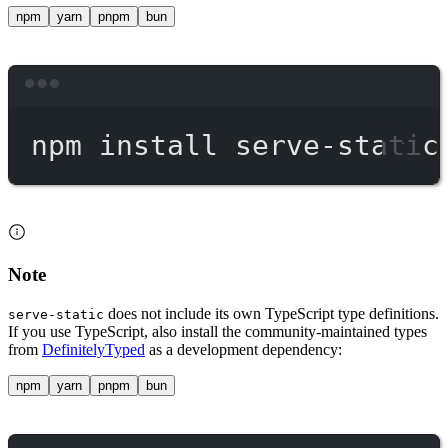
npm
yarn
pnpm
bun
Terminal window
npm
install
serve-static
Note
does not include its own TypeScript type definitions.
serve-static
If you use TypeScript, also install the community-maintained types
from
DefinitelyTyped
as a development dependency:
npm
yarn
pnpm
bun