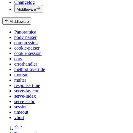
Changelog
Middleware
Middleware
Panoramica
body-parser
compression
cookie-parser
cookie-session
cors
errorhandler
method-override
morgan
multer
response-time
serve-favicon
serve-index
serve-static
session
timeout
vhost