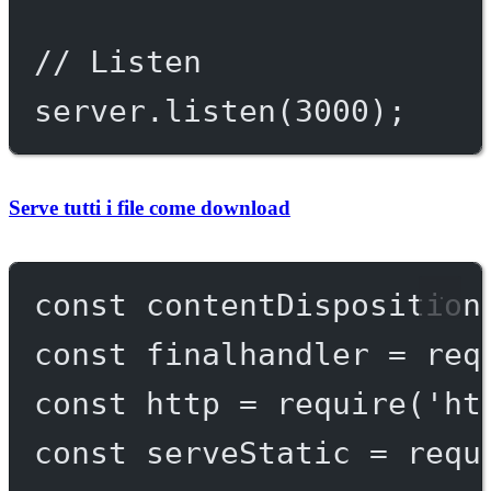
// Listen
server.
listen
(
3000
);
Serve tutti i file come download
const
contentDisposition
const
finalhandler
=
req
const
http
=
require
(
'ht
const
serveStatic
=
requ