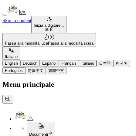
Skip to content
Inizia a digitare...
⌘ K
Passa alla modalità luce
Passa alla modalità scura
Italiano
English
Deutsch
Español
Français
Italiano
日本語
한국어
Português
简体中文
繁體中文
Menu principale
Documenti