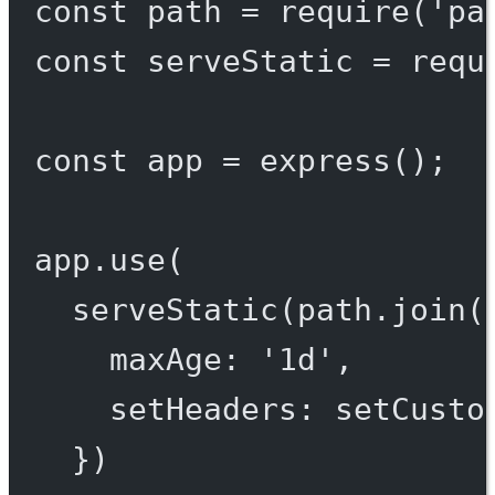
const
path
=
require
(
'pa
const
serveStatic
=
requ
const
app
=
express
();
app.
use
(
serveStatic
(path.
join
(
maxAge: 
'1d'
,
setHeaders: setCusto
})